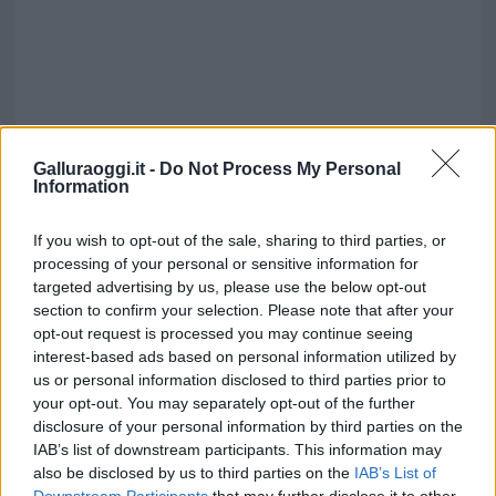
Galluraoggi.it -
Do Not Process My Personal
Information
If you wish to opt-out of the sale, sharing to third parties, or
processing of your personal or sensitive information for
Vuoi rimuovere le pubblicità nazionali?
targeted advertising by us, please use the below opt-out
section to confirm your selection. Please note that after your
opt-out request is processed you may continue seeing
Puoi abbonarti a
soli € 1,10 al mese
interest-based ads based on personal information utilized by
cliccando
qui
us or personal information disclosed to third parties prior to
your opt-out. You may separately opt-out of the further
disclosure of your personal information by third parties on the
Sei già abbonato?
IAB’s list of downstream participants. This information may
also be disclosed by us to third parties on the
IAB’s List of
Puoi effettuare l'accesso andando nella