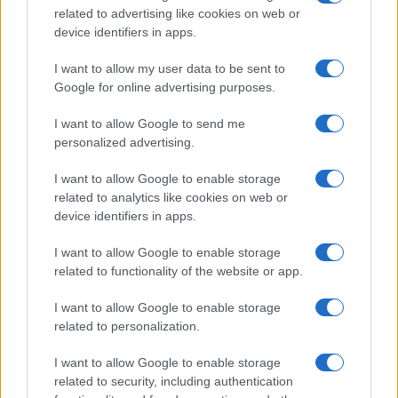
Su WhatsApp al numero +39
related to advertising like cookies on web or
345 356 7512
device identifiers in apps.
I want to allow my user data to be sent to
Google for online advertising purposes.
Ricevi le nostre ultime news
I want to allow Google to send me
personalized advertising.
da
Google News
I want to allow Google to enable storage
related to analytics like cookies on web or
device identifiers in apps.
Condividi l'articolo
I want to allow Google to enable storage
related to functionality of the website or app.
F
T
Pi
W
S
a
w
n
h
h
I want to allow Google to enable storage
related to personalization.
ce
it
te
at
a
Articolo precedente
b
te
re
s
re
I want to allow Google to enable storage
Prossimo articolo
related to security, including authentication
o
r
st
A