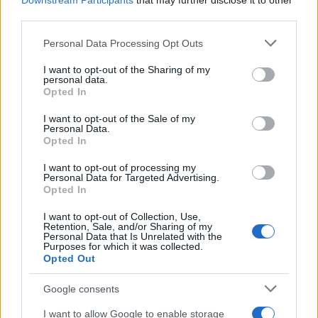
Downstream Participants
that may further disclose it to other
sezione
Login
dal menù del sito o
third parties.
cliccando
qui
Please note that this website/app uses one or more Google
Personal Data Processing Opt Outs
services and may gather and store information including but
not limited to your visit or usage behaviour. You may click to
I want to opt-out of the Sharing of my
personal data.
grant or deny consent to Google and its third-party tags to
TEMI:
Asl Gallurta
Cozze Olbia
Opted In
use your data for below specified purposes in below Google
Guardia Costioera Olbia
Notizie Olbia
consent section.
I want to opt-out of the Sale of my
Polizia Stradale Olbia
Sequestro Cozze Olbia
Personal Data.
Opted In
Zona Industriale Olbia
I want to opt-out of processing my
Notizie in tempo reale?
Personal Data for Targeted Advertising.
Opted In
Entra nel canale telegram di
GalluraOggi.it
I want to opt-out of Collection, Use,
Retention, Sale, and/or Sharing of my
Personal Data that Is Unrelated with the
Purposes for which it was collected.
Opted Out
Inviaci le tue segnalazioni,
Google consents
i tuoi video e le tue foto
I want to allow Google to enable storage