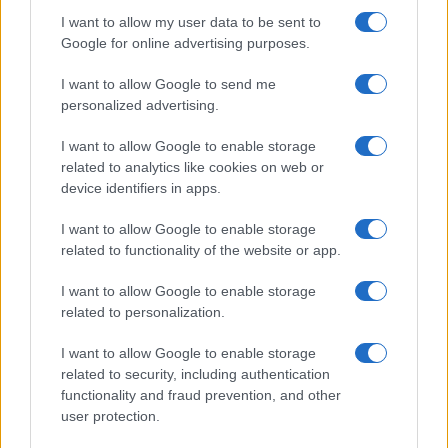
I want to allow my user data to be sent to
Le previsioni meteo per il weekend a Olbia e in
Google for online advertising purposes.
Gallura
I want to allow Google to send me
personalized advertising.
Michelle Hunziker in Gallura, bella anche dal
vivo: un amico vip svela come fa
I want to allow Google to enable storage
related to analytics like cookies on web or
device identifiers in apps.
Calangianus, dopo le polemiche il centro
accoglienza minori chiude
I want to allow Google to enable storage
related to functionality of the website or app.
Olbia, divieto di sosta contro spaccio e degrado:
I want to allow Google to enable storage
esplode la protesta
related to personalization.
I want to allow Google to enable storage
Pausa caffè impeccabile: come scegliere la
related to security, including authentication
soluzione ideale per la casa e l’ufficio
functionality and fraud prevention, and other
user protection.