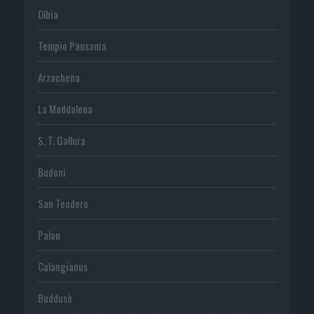
Olbia
Tempio Pausania
Arzachena
La Maddalena
S. T. Gallura
Budoni
San Teodoro
Palau
Calangianus
Buddusò