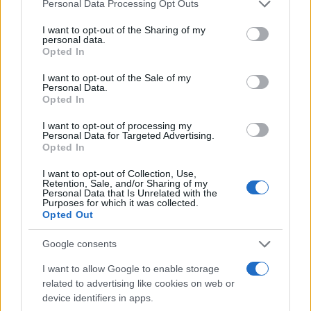
Please note that this website/app uses one or more Google
Personal Data Processing Opt Outs
services and may gather and store information including but
not limited to your visit or usage behaviour. You may click to
I want to opt-out of the Sharing of my
personal data.
Ricevi le nostre ultime news
grant or deny consent to Google and its third-party tags to
Opted In
use your data for below specified purposes in below Google
consent section.
I want to opt-out of the Sale of my
da
Google News
Personal Data.
Opted In
I want to opt-out of processing my
Condividi l'articolo
Personal Data for Targeted Advertising.
Opted In
F
T
Pi
W
S
I want to opt-out of Collection, Use,
a
w
n
h
h
Retention, Sale, and/or Sharing of my
Personal Data that Is Unrelated with the
Purposes for which it was collected.
ce
it
te
at
a
Articolo precedente
Opted Out
b
te
re
s
re
Prossimo articolo
Google consents
o
r
st
A
I want to allow Google to enable storage
o
p
related to advertising like cookies on web or
NOTIZIE RECENTI
k
p
device identifiers in apps.