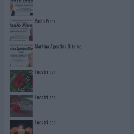
Paolo Pinna
Martina Agostina Diturco
I nostri cari
I nostri cari
I nostri cari