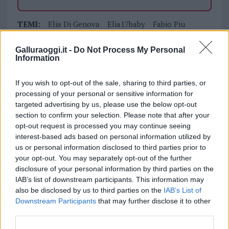
TEMI:
Elia Di Genova
Elia17baby
Fabio Piu
Notizie Olbia
Notizie Tempio
Galluraoggi.it -
Do Not Process My Personal
Tentato Omicidio Marinella
Tentato Omicidio Olbia
Information
Tentato Omicidio Porto Rotondo
If you wish to opt-out of the sale, sharing to third parties, or
Notizie in tempo reale?
processing of your personal or sensitive information for
Entra nel canale telegram di
targeted advertising by us, please use the below opt-out
GalluraOggi.it
section to confirm your selection. Please note that after your
opt-out request is processed you may continue seeing
interest-based ads based on personal information utilized by
us or personal information disclosed to third parties prior to
your opt-out. You may separately opt-out of the further
Inviaci le tue segnalazioni,
disclosure of your personal information by third parties on the
i tuoi video e le tue foto
IAB’s list of downstream participants. This information may
Su WhatsApp al numero +39
also be disclosed by us to third parties on the
IAB’s List of
Downstream Participants
that may further disclose it to other
345 356 7512
third parties.