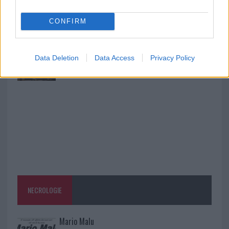
Monte Pino, la fine di un lungo dolore: storia e
rinascita della strada che segnò la Gallura
CONFIRM
Raid nelle campagne di Berchidda, rischio per
Data Deletion
Data Access
Privacy Policy
la rete elettrica
NECROLOGIE
Mario Malu