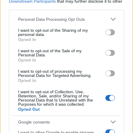
Downstream Participants
that may further disclose it to other
third parties.
Meteo Olbia 7 agosto, sole e caldo tornano
Please note that this website/app uses one or more Google
protagonisti
Personal Data Processing Opt Outs
services and may gather and store information including but
not limited to your visit or usage behaviour. You may click to
I want to opt-out of the Sharing of my
personal data.
Test tunnel Olbia: rampe chiuse ancora fino a
grant or deny consent to Google and its third-party tags to
Opted In
use your data for below specified purposes in below Google
fine agosto
consent section.
I want to opt-out of the Sale of my
Personal Data.
Opted In
Aggius conquista la classifica delle mete più
amate dell’estate 2026
I want to opt-out of processing my
Personal Data for Targeted Advertising.
Opted In
I want to opt-out of Collection, Use,
Retention, Sale, and/or Sharing of my
Personal Data that Is Unrelated with the
Purposes for which it was collected.
Opted Out
Google consents
I want to allow Google to enable storage