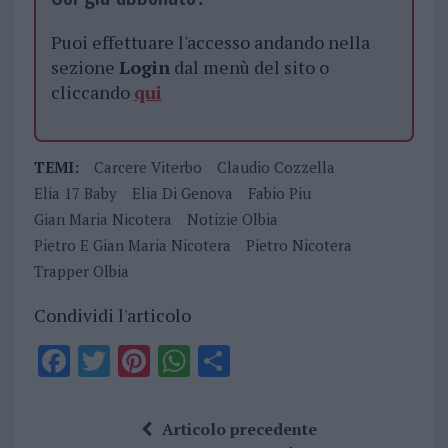
Puoi effettuare l'accesso andando nella
sezione
Login
dal menù del sito o
cliccando
qui
TEMI:
Carcere Viterbo
Claudio Cozzella
Elia 17 Baby
Elia Di Genova
Fabio Piu
Gian Maria Nicotera
Notizie Olbia
Pietro E Gian Maria Nicotera
Pietro Nicotera
Trapper Olbia
Condividi l'articolo
F
T
Pi
W
S
a
w
n
h
h
ce
it
te
at
a
Articolo precedente