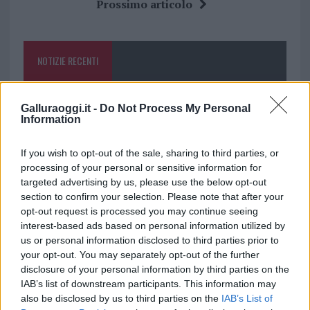
b
te
re
s
re
Prossimo articolo
o
r
st
A
o
p
NOTIZIE RECENTI
k
p
Incendi, a San Pasquale arriva il Campo Base:
Galluraoggi.it -
Do Not Process My Personal
l’inaugurazione
Information
If you wish to opt-out of the sale, sharing to third parties, or
Andrea Mura conquista Palau: grande
processing of your personal or sensitive information for
partecipazione per il suo racconto
targeted advertising by us, please use the below opt-out
section to confirm your selection. Please note that after your
opt-out request is processed you may continue seeing
Calangianus, allarme sul centro accoglienza
interest-based ads based on personal information utilized by
minori, Albieri: “Episodi gravissimi”
us or personal information disclosed to third parties prior to
your opt-out. You may separately opt-out of the further
disclosure of your personal information by third parties on the
Gallura, finti clienti svuotano le suite: furto da
IAB’s list of downstream participants. This information may
50mila nel resort
also be disclosed by us to third parties on the
IAB’s List of