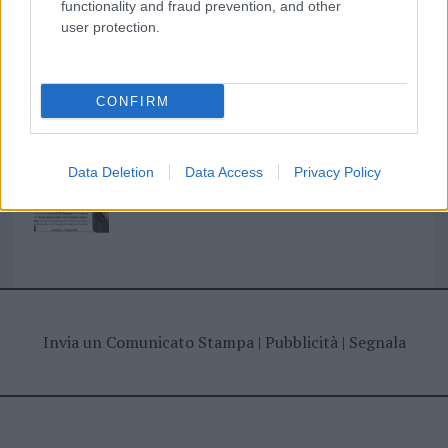
functionality and fraud prevention, and other
user protection.
I nostri cari
CONFIRM
Giovannimaria Cabras
Data Deletion
Data Access
Privacy Policy
Invia un Comunicato Stampa
|
Pubblicità
|
Segnala