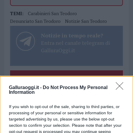
TEMI:
Carabinieri San Teodoro
Denunciato San Teodoro
Notizie San Teodoro
Notizie in tempo reale?
Entra nel canale telegram di
GalluraOggi.it
Inviaci le tue segnalazioni,
i tuoi video e le tue foto
Galluraoggi.it -
Do Not Process My Personal
Information
Su WhatsApp al numero +39
345 356 7512
If you wish to opt-out of the sale, sharing to third parties, or
processing of your personal or sensitive information for
targeted advertising by us, please use the below opt-out
section to confirm your selection. Please note that after your
opt-out request is processed you may continue seeing