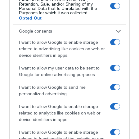
Gallura
Retention, Sale, and/or Sharing of my
Personal Data that Is Unrelated with the
Purposes for which it was collected.
Michelle Hunziker in Gallura, bella anche dal
Opted Out
vivo: un amico vip svela come fa
Google consents
I want to allow Google to enable storage
Calangianus, dopo le polemiche il centro
related to advertising like cookies on web or
accoglienza minori chiude
device identifiers in apps.
I want to allow my user data to be sent to
Olbia, divieto di sosta contro spaccio e degrado:
Google for online advertising purposes.
esplode la protesta
I want to allow Google to send me
personalized advertising.
Pausa caffè impeccabile: come scegliere la
soluzione ideale per la casa e l’ufficio
I want to allow Google to enable storage
related to analytics like cookies on web or
device identifiers in apps.
Monte Pino, la fine di un lungo dolore: storia e
rinascita della strada che segnò la Gallura
I want to allow Google to enable storage
related to functionality of the website or app.