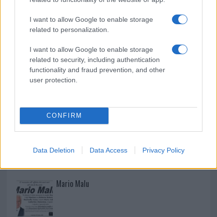
Raid nelle campagne di Berchidda, rischio per
I want to allow Google to enable storage
la rete elettrica
related to personalization.
I want to allow Google to enable storage
related to security, including authentication
functionality and fraud prevention, and other
user protection.
CONFIRM
Data Deletion
Data Access
Privacy Policy
NECROLOGIE
Mario Malu