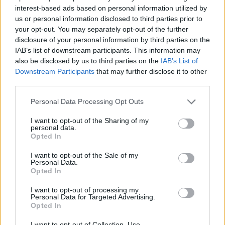
Ricevi le nostre ultime news
interest-based ads based on personal information utilized by
us or personal information disclosed to third parties prior to
your opt-out. You may separately opt-out of the further
da
Google News
disclosure of your personal information by third parties on the
IAB’s list of downstream participants. This information may
also be disclosed by us to third parties on the
IAB’s List of
Condividi l'articolo
Downstream Participants
that may further disclose it to other
third parties.
F
T
Pi
W
S
Please note that this website/app uses one or more Google
Personal Data Processing Opt Outs
a
w
n
h
h
services and may gather and store information including but
ce
it
te
at
a
not limited to your visit or usage behaviour. You may click to
I want to opt-out of the Sharing of my
Articolo precedente
personal data.
grant or deny consent to Google and its third-party tags to
Opted In
b
te
re
s
re
Prossimo articolo
use your data for below specified purposes in below Google
consent section.
o
r
st
A
I want to opt-out of the Sale of my
Personal Data.
o
p
Opted In
NOTIZIE RECENTI
k
p
I want to opt-out of processing my
Personal Data for Targeted Advertising.
Opted In
Le previsioni meteo per il weekend a Olbia e in
I want to opt-out of Collection, Use,