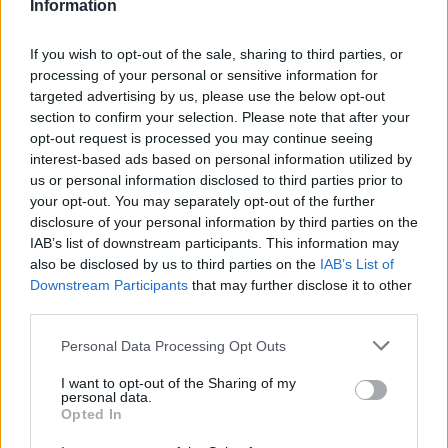
Information
a
w
n
h
h
ce
it
te
at
a
If you wish to opt-out of the sale, sharing to third parties, or
Articolo precedente
processing of your personal or sensitive information for
b
te
re
s
re
Prossimo articolo
targeted advertising by us, please use the below opt-out
o
r
st
A
section to confirm your selection. Please note that after your
opt-out request is processed you may continue seeing
o
p
interest-based ads based on personal information utilized by
NOTIZIE RECENTI
k
p
us or personal information disclosed to third parties prior to
your opt-out. You may separately opt-out of the further
disclosure of your personal information by third parties on the
“Sul filo del discorso”: sold out ad Olbia per il
IAB’s list of downstream participants. This information may
reading su Atzeni
also be disclosed by us to third parties on the
IAB’s List of
Downstream Participants
that may further disclose it to other
third parties.
La Maddalena, festa per i 30 anni del Diving
center di Tegge
Please note that this website/app uses one or more Google
Personal Data Processing Opt Outs
services and may gather and store information including but
not limited to your visit or usage behaviour. You may click to
I want to opt-out of the Sharing of my
Esce di strada con l’auto ad Arzachena: ferito il
personal data.
grant or deny consent to Google and its third-party tags to
Opted In
conducente
use your data for below specified purposes in below Google
consent section.