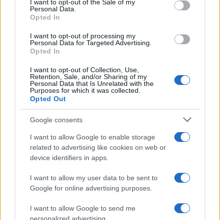
I want to opt-out of the Sale of my
Personal Data.
Turiste si perdono a Tavolara: salvate dai vigili
Opted In
del fuoco
I want to opt-out of processing my
Personal Data for Targeted Advertising.
Opted In
Meteo Olbia 6 agosto, migliora il tempo in
I want to opt-out of Collection, Use,
Gallura
Retention, Sale, and/or Sharing of my
Personal Data that Is Unrelated with the
Purposes for which it was collected.
Incidente Olbia, poliziotto in vacanza salva 6
Opted Out
persone: due bimbi tra i feriti
Google consents
I want to allow Google to enable storage
Red Valley Festival, musica no-stop a Olbia fino
related to advertising like cookies on web or
alle 5
device identifiers in apps.
I want to allow my user data to be sent to
Google for online advertising purposes.
I want to allow Google to send me
personalized advertising.