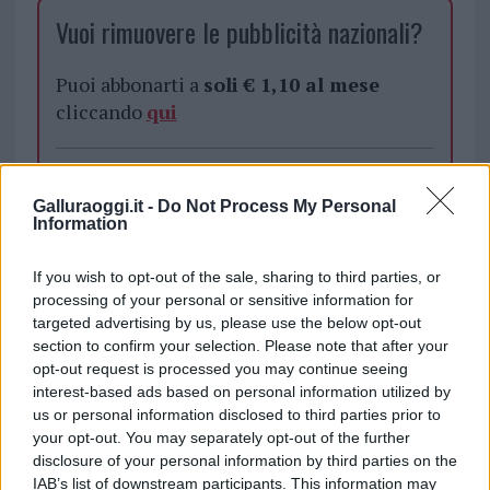
Vuoi rimuovere le pubblicità nazionali?
Puoi abbonarti a
soli € 1,10 al mese
cliccando
qui
Sei già abbonato?
Galluraoggi.it -
Do Not Process My Personal
Information
Puoi effettuare l'accesso andando nella
sezione
Login
dal menù del sito o
If you wish to opt-out of the sale, sharing to third parties, or
cliccando
qui
processing of your personal or sensitive information for
targeted advertising by us, please use the below opt-out
section to confirm your selection. Please note that after your
TEMI:
Crociere
Porti Gallura
opt-out request is processed you may continue seeing
interest-based ads based on personal information utilized by
Condividi l'articolo
us or personal information disclosed to third parties prior to
your opt-out. You may separately opt-out of the further
F
T
Pi
W
S
disclosure of your personal information by third parties on the
IAB’s list of downstream participants. This information may