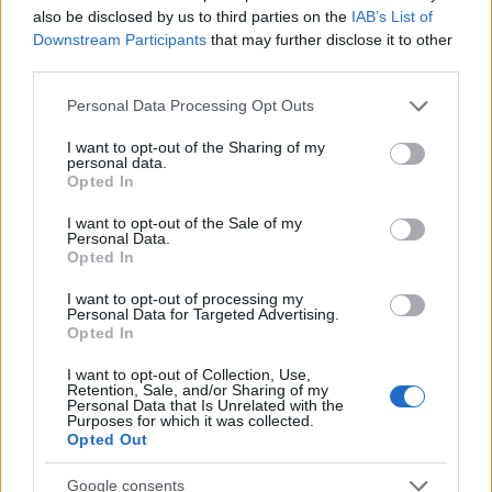
a
w
n
h
h
also be disclosed by us to third parties on the
IAB’s List of
ce
it
te
at
a
Downstream Participants
that may further disclose it to other
Articolo precedente
third parties.
b
te
re
s
re
Prossimo articolo
o
r
st
A
Please note that this website/app uses one or more Google
Personal Data Processing Opt Outs
services and may gather and store information including but
o
p
not limited to your visit or usage behaviour. You may click to
I want to opt-out of the Sharing of my
personal data.
NOTIZIE RECENTI
grant or deny consent to Google and its third-party tags to
k
p
Opted In
use your data for below specified purposes in below Google
consent section.
I want to opt-out of the Sale of my
Meteo Olbia 7 agosto, sole e caldo tornano
Personal Data.
Opted In
protagonisti
I want to opt-out of processing my
Personal Data for Targeted Advertising.
Test tunnel Olbia: rampe chiuse ancora fino a
Opted In
fine agosto
I want to opt-out of Collection, Use,
Retention, Sale, and/or Sharing of my
Personal Data that Is Unrelated with the
Aggius conquista la classifica delle mete più
Purposes for which it was collected.
Opted Out
amate dell’estate 2026
Google consents