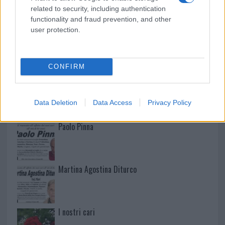
related to security, including authentication
functionality and fraud prevention, and other
user protection.
NECROLOGIE
CONFIRM
Mario Malu
Data Deletion
Data Access
Privacy Policy
Paolo Pinna
Martina Agostina Diturco
I nostri cari