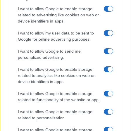
Nuovi posti auto in via La Marmora, parcheggio
I want to allow Google to enable storage
provvisorio a La Maddalena
related to advertising like cookies on web or
device identifiers in apps.
Allarme truffe a Berchidda, falsi incaricati
I want to allow my user data to be sent to
bussano alle porte
Google for online advertising purposes.
I want to allow Google to send me
Notre-Dame de Paris conquista Olbia, la prima
personalized advertising.
al Molo Brin è un successo
I want to allow Google to enable storage
related to analytics like cookies on web or
Strada Sassari-Olbia, incidente all’alba: ferito il
device identifiers in apps.
conducente
I want to allow Google to enable storage
related to functionality of the website or app.
I want to allow Google to enable storage
related to personalization.
I want to allow Google to enable storage