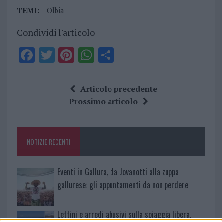
TEMI:
Olbia
Condividi l'articolo
F
T
Pi
W
S
a
w
n
h
h
ce
it
te
at
a
Articolo precedente
b
te
re
s
re
Prossimo articolo
o
r
st
A
o
p
NOTIZIE RECENTI
k
p
Eventi in Gallura, da Jovanotti alla zuppa
gallurese: gli appuntamenti da non perdere
Lettini e arredi abusivi sulla spiaggia libera,