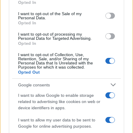
Opted In
use your data for below specified purposes in below Google
consent section.
I want to opt-out of the Sale of my
Personal Data.
Opted In
I want to opt-out of processing my
Personal Data for Targeted Advertising.
Opted In
I want to opt-out of Collection, Use,
Retention, Sale, and/or Sharing of my
Personal Data that Is Unrelated with the
Purposes for which it was collected.
NECROLOGIE
Opted Out
Google consents
Mario Malu
I want to allow Google to enable storage
related to advertising like cookies on web or
device identifiers in apps.
Paolo Pinna
I want to allow my user data to be sent to
Google for online advertising purposes.