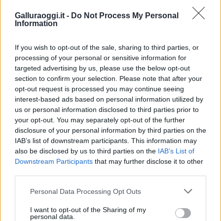
sequestri a Olbia e Arzachena
Galluraoggi.it -
Do Not Process My Personal
Information
È morto Francesco Guccini, il maestro che
rifiutò la Costa Smeralda
If you wish to opt-out of the sale, sharing to third parties, or
processing of your personal or sensitive information for
targeted advertising by us, please use the below opt-out
Nuovo sportello rifiuti a Palau, una svolta per gli
section to confirm your selection. Please note that after your
utenti
opt-out request is processed you may continue seeing
interest-based ads based on personal information utilized by
us or personal information disclosed to third parties prior to
Migliori agenzie per l’Attestazione SOA in Italia:
your opt-out. You may separately opt-out of the further
lista delle 4 realtà più efficienti nella g…
disclosure of your personal information by third parties on the
IAB’s list of downstream participants. This information may
also be disclosed by us to third parties on the
IAB’s List of
“Sul filo del discorso”: sold out ad Olbia per il
Downstream Participants
that may further disclose it to other
reading su Atzeni
third parties.
Please note that this website/app uses one or more Google
Personal Data Processing Opt Outs
La Maddalena, festa per i 30 anni del Diving
services and may gather and store information including but
not limited to your visit or usage behaviour. You may click to
I want to opt-out of the Sharing of my
center di Tegge
personal data.
grant or deny consent to Google and its third-party tags to