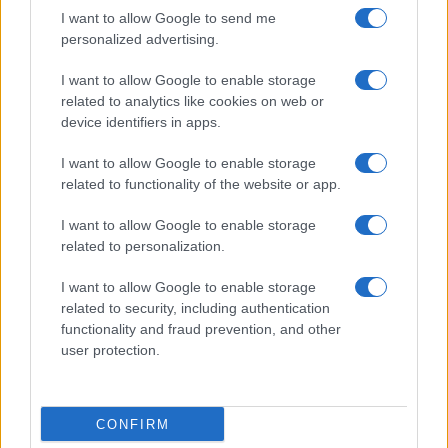
I want to allow Google to send me
Martina Agostina Diturco
personalized advertising.
I want to allow Google to enable storage
related to analytics like cookies on web or
I nostri cari
device identifiers in apps.
I want to allow Google to enable storage
related to functionality of the website or app.
I nostri cari
I want to allow Google to enable storage
related to personalization.
I nostri cari
I want to allow Google to enable storage
related to security, including authentication
functionality and fraud prevention, and other
user protection.
Giovannimaria Cabras
CONFIRM