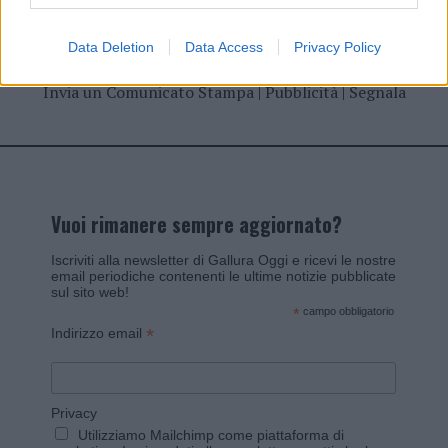
Data Deletion
Data Access
Privacy Policy
Invia un Comunicato Stampa
|
Pubblicità
|
Segnala
Vuoi rimanere sempre aggiornato?
Iscriviti alla newsletter di Gallura Oggi e ricevi le nostre
email periodiche contenenti le ultime notizie pubblicate
sul sito web!
*
campo obbligatorio
*
Indirizzo email
Privacy
Utilizziamo Mailchimp come piattaforma di