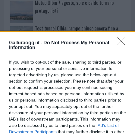
Meteo Olbia 7 agosto, sole e caldo tornano
protagonisti
Test tunnel Olbia: rampe chiuse ancora fino a
fine agosto
Galluraoggi.it -
Do Not Process My Personal
Information
Aggius conquista la classifica delle mete più
amate dell’estate 2026
If you wish to opt-out of the sale, sharing to third parties, or
processing of your personal or sensitive information for
targeted advertising by us, please use the below opt-out
section to confirm your selection. Please note that after your
opt-out request is processed you may continue seeing
interest-based ads based on personal information utilized by
us or personal information disclosed to third parties prior to
your opt-out. You may separately opt-out of the further
disclosure of your personal information by third parties on the
IAB’s list of downstream participants. This information may
also be disclosed by us to third parties on the
IAB’s List of
Downstream Participants
that may further disclose it to other