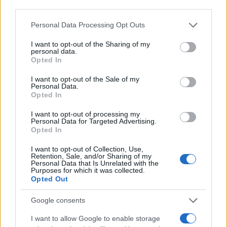
third parties.
NECROLOGIE
Please note that this website/app uses one or more Google
Personal Data Processing Opt Outs
services and may gather and store information including but
Mario Malu
not limited to your visit or usage behaviour. You may click to
I want to opt-out of the Sharing of my
personal data.
grant or deny consent to Google and its third-party tags to
Opted In
use your data for below specified purposes in below Google
consent section.
Paolo Pinna
I want to opt-out of the Sale of my
Personal Data.
Opted In
I want to opt-out of processing my
Personal Data for Targeted Advertising.
Martina Agostina Diturco
Opted In
I want to opt-out of Collection, Use,
Retention, Sale, and/or Sharing of my
Personal Data that Is Unrelated with the
I nostri cari
Purposes for which it was collected.
Opted Out
Google consents
I nostri cari
I want to allow Google to enable storage