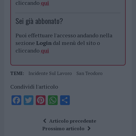
cliccando
qui
Sei già abbonato?
Puoi effettuare l'accesso andando nella
sezione
Login
dal menù del sito o
cliccando
qui
TEMI:
Incidente Sul Lavoro
San Teodoro
Condividi l'articolo
F
T
Pi
W
S
a
w
n
h
h
ce
it
te
at
a
Articolo precedente
b
te
re
s
re
Prossimo articolo