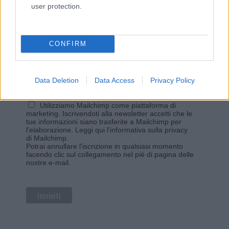
user protection.
Iscriviti alla newsletter di Gallura Oggi e ricevi le nostre
email periodiche contenenti le ultime notizie pubblicate
sul sito web!
*
campo obbligatorio
CONFIRM
*
Indirizzo email
Data Deletion
Data Access
Privacy Policy
Privacy
Utilizziamo Mailchimp come piattaforma di
marketing. Iscrivendoti alla newsletter accetti che le
tue informazioni siano trasferite a Mailchimp per
l'elaborazione.
Leggi qui l'informativa sulla privacy
di Mailchimp
.
Potrai annullare l'iscrizione in qualsiasi momento
facendo clic sul collegamento nel piè di pagina delle
nostre e-mail.