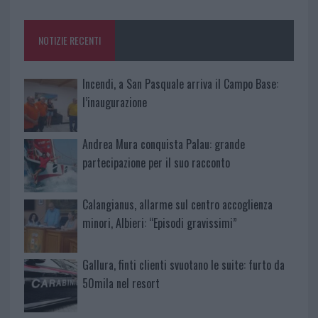
o
r
st
A
o
p
NOTIZIE RECENTI
k
p
Incendi, a San Pasquale arriva il Campo Base:
l’inaugurazione
Andrea Mura conquista Palau: grande
partecipazione per il suo racconto
Calangianus, allarme sul centro accoglienza
minori, Albieri: “Episodi gravissimi”
Gallura, finti clienti svuotano le suite: furto da
50mila nel resort