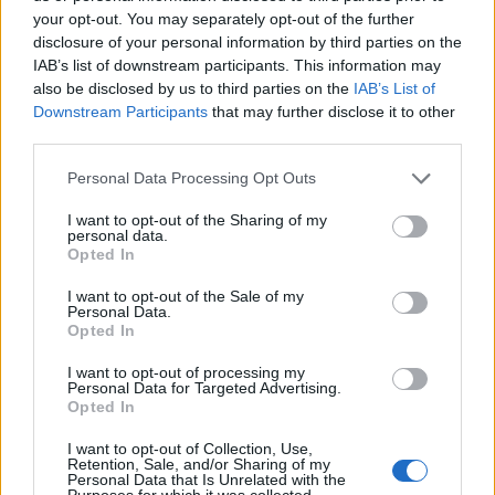
your opt-out. You may separately opt-out of the further
Notizie in tempo reale?
disclosure of your personal information by third parties on the
Entra nel canale telegram di
IAB’s list of downstream participants. This information may
also be disclosed by us to third parties on the
IAB’s List of
GalluraOggi.it
Downstream Participants
that may further disclose it to other
third parties.
Please note that this website/app uses one or more Google
Personal Data Processing Opt Outs
services and may gather and store information including but
Inviaci le tue segnalazioni,
not limited to your visit or usage behaviour. You may click to
I want to opt-out of the Sharing of my
i tuoi video e le tue foto
personal data.
grant or deny consent to Google and its third-party tags to
Opted In
Su WhatsApp al numero +39
use your data for below specified purposes in below Google
345 356 7512
consent section.
I want to opt-out of the Sale of my
Personal Data.
Opted In
I want to opt-out of processing my
Personal Data for Targeted Advertising.
Opted In
Ricevi le nostre ultime news
I want to opt-out of Collection, Use,
Retention, Sale, and/or Sharing of my
da
Google News
Personal Data that Is Unrelated with the
Purposes for which it was collected.