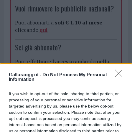
Vuoi rimuovere le pubblicità nazionali?
Puoi abbonarti a
soli € 1,10 al mese
cliccando
qui
Sei già abbonato?
Puoi effettuare l'accesso andando nella
sezione
Login
dal menù del sito o
Galluraoggi.it -
Do Not Process My Personal
cliccando
qui
Information
If you wish to opt-out of the sale, sharing to third parties, or
TEMI:
Appelo Legambiente
Goletta Verde
processing of your personal or sensitive information for
Goletta Verde Legamiente
Goletta Verde Olbia
targeted advertising by us, please use the below opt-out
section to confirm your selection. Please note that after your
Goletta Verde Sardegna
Legambiente Sardegna
opt-out request is processed you may continue seeing
Notizie Olbia
Notizie Pittulongu
Sì Al Futuro
interest-based ads based on personal information utilized by
Sì Alle Rinnovabili
us or personal information disclosed to third parties prior to