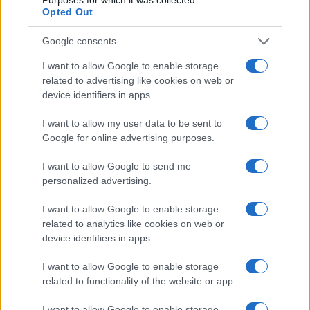
Opted Out
Condividi l'articolo
Google consents
F
T
Pi
W
S
I want to allow Google to enable storage
related to advertising like cookies on web or
a
w
n
h
h
device identifiers in apps.
ce
it
te
at
a
Articolo precedente
I want to allow my user data to be sent to
b
te
re
s
re
Prossimo articolo
Google for online advertising purposes.
o
r
st
A
I want to allow Google to send me
o
p
personalized advertising.
NOTIZIE RECENTI
k
p
I want to allow Google to enable storage
related to analytics like cookies on web or
Controlli rafforzati in Costa Smeralda, 20
device identifiers in apps.
arresti e 135 denunce
I want to allow Google to enable storage
related to functionality of the website or app.
Tre milioni di euro dalla Provincia Gallura per
I want to allow Google to enable storage