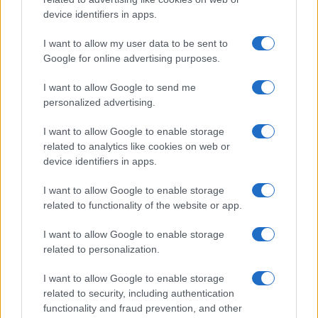
o
r
st
A
o
p
device identifiers in apps.
NOTIZIE RECENTI
k
p
I want to allow my user data to be sent to
Google for online advertising purposes.
Le previsioni meteo per il weekend a Olbia e in
I want to allow Google to send me
Gallura
personalized advertising.
I want to allow Google to enable storage
Michelle Hunziker in Gallura, bella anche dal
related to analytics like cookies on web or
vivo: un amico vip svela come fa
device identifiers in apps.
I want to allow Google to enable storage
Calangianus, dopo le polemiche il centro
related to functionality of the website or app.
accoglienza minori chiude
I want to allow Google to enable storage
related to personalization.
Olbia, divieto di sosta contro spaccio e degrado:
esplode la protesta
I want to allow Google to enable storage
related to security, including authentication
functionality and fraud prevention, and other