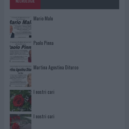
NECROLOGIE
Mario Malu
Paolo Pinna
Martina Agostina Diturco
I nostri cari
I nostri cari