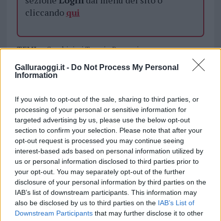
sezione
Login
dal menù del sito o
cliccando
qui
TEMI:
Carabinieri Tempio Pausania
Controlli Carabinieri Gallura
Denunce Gallura
Galluraoggi.it -
Do Not Process My Personal
Guida Stato Ebbrezza Gallura
Information
Guida Stupefacenti Gallura
Hashish Auto
If you wish to opt-out of the sale, sharing to third parties, or
Strade Gallura
processing of your personal or sensitive information for
targeted advertising by us, please use the below opt-out
Notizie in tempo reale?
section to confirm your selection. Please note that after your
Entra nel canale telegram di
opt-out request is processed you may continue seeing
GalluraOggi.it
interest-based ads based on personal information utilized by
us or personal information disclosed to third parties prior to
your opt-out. You may separately opt-out of the further
disclosure of your personal information by third parties on the
IAB’s list of downstream participants. This information may
Inviaci le tue segnalazioni,
also be disclosed by us to third parties on the
IAB’s List of
i tuoi video e le tue foto
Downstream Participants
that may further disclose it to other