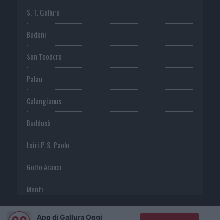
S. T. Gallura
Budoni
San Teodoro
Palau
Calangianus
Buddusò
Loiri P. S. Paolo
Golfo Aranci
Monti
Telti
App di Gallura Oggi