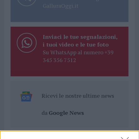
GalluraOggi.it
Inviaci le tue segnalazioni,
i tuoi video e le tue foto
Su WhatsApp al numero +39
345 356 7512
Ricevi le nostre ultime news
da
Google News
Condividi l'articolo