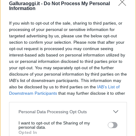
Galluraoggi.it -
Do Not Process My Personal
F
T
Pi
W
S
Information
a
w
n
h
h
If you wish to opt-out of the sale, sharing to third parties, or
ce
it
te
at
a
processing of your personal or sensitive information for
Articolo precedente
targeted advertising by us, please use the below opt-out
b
te
re
s
re
Prossimo articolo
section to confirm your selection. Please note that after your
o
r
st
A
opt-out request is processed you may continue seeing
interest-based ads based on personal information utilized by
o
p
us or personal information disclosed to third parties prior to
NOTIZIE RECENTI
k
p
your opt-out. You may separately opt-out of the further
disclosure of your personal information by third parties on the
IAB’s list of downstream participants. This information may
Migliori agenzie per l’Attestazione SOA in Italia:
also be disclosed by us to third parties on the
IAB’s List of
lista delle 4 realtà più efficienti nella g…
Downstream Participants
that may further disclose it to other
third parties.
“Sul filo del discorso”: sold out ad Olbia per il
Please note that this website/app uses one or more Google
Personal Data Processing Opt Outs
reading su Atzeni
services and may gather and store information including but
not limited to your visit or usage behaviour. You may click to
I want to opt-out of the Sharing of my
personal data.
grant or deny consent to Google and its third-party tags to
Opted In
La Maddalena, festa per i 30 anni del Diving
use your data for below specified purposes in below Google