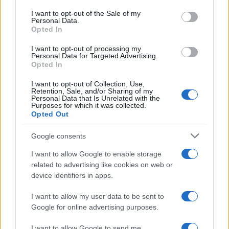
center di Tegge
consent section.
I want to opt-out of the Sale of my
Personal Data.
Opted In
Esce di strada con l’auto ad Arzachena: ferito il
I want to opt-out of processing my
conducente
Personal Data for Targeted Advertising.
Opted In
Turiste si perdono a Tavolara: salvate dai vigili
I want to opt-out of Collection, Use,
Retention, Sale, and/or Sharing of my
del fuoco
Personal Data that Is Unrelated with the
Purposes for which it was collected.
Opted Out
Meteo Olbia 6 agosto, migliora il tempo in
Google consents
Gallura
I want to allow Google to enable storage
related to advertising like cookies on web or
Incidente Olbia, poliziotto in vacanza salva 6
device identifiers in apps.
persone: due bimbi tra i feriti
I want to allow my user data to be sent to
Google for online advertising purposes.
I want to allow Google to send me