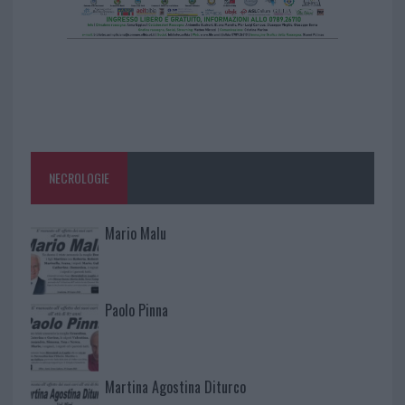
NECROLOGIE
Mario Malu
Paolo Pinna
Martina Agostina Diturco