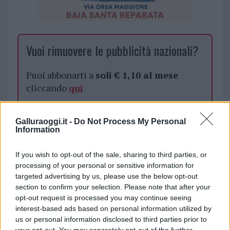
Vuoi rimuovere le pubblicità nazionali?
Puoi abbonarti a
soli € 1,10 al mese
cliccando
qui
Sei già abbonato?
Galluraoggi.it -
Do Not Process My Personal
Information
Puoi effettuare l'accesso andando nella
sezione
Login
dal menù del sito o
If you wish to opt-out of the sale, sharing to third parties, or
processing of your personal or sensitive information for
cliccando
qui
targeted advertising by us, please use the below opt-out
section to confirm your selection. Please note that after your
opt-out request is processed you may continue seeing
TEMI:
Incendio
Incendio Siniscola
interest-based ads based on personal information utilized by
us or personal information disclosed to third parties prior to
your opt-out. You may separately opt-out of the further