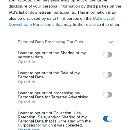
Inviaci le tue segnalazioni,
disclosure of your personal information by third parties on the
i tuoi video e le tue foto
IAB’s list of downstream participants. This information may
Su WhatsApp al numero +39
also be disclosed by us to third parties on the
IAB’s List of
345 356 7512
Downstream Participants
that may further disclose it to other
third parties.
Please note that this website/app uses one or more Google
Personal Data Processing Opt Outs
services and may gather and store information including but
Notizie in tempo reale?
not limited to your visit or usage behaviour. You may click to
I want to opt-out of the Sharing of my
personal data.
Entra nel canale telegram di
grant or deny consent to Google and its third-party tags to
Opted In
use your data for below specified purposes in below Google
GalluraOggi.it
consent section.
I want to opt-out of the Sale of my
Personal Data.
Opted In
I want to opt-out of processing my
Personal Data for Targeted Advertising.
Ricevi le nostre ultime news
Opted In
I want to opt-out of Collection, Use,
da
Google News
Retention, Sale, and/or Sharing of my
Personal Data that Is Unrelated with the
Purposes for which it was collected.
Opted Out