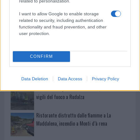
related to personalization.
Jovanotti, Gabry Ponte e Alfa: Olbia ombelico del
I want to allow Google to enable storage
mondo per una notte
related to security, including authentication
functionality and fraud prevention, and other
user protection.
Giorgia Meloni a La Maddalena, la vicesindaco:
“Orgoglio e discrezione per visita privata̶…
CONFIRM
Incendio nella notte a Olbia, a fuoco due furgoni
Data Deletion
Data Access
Privacy Policy
A fuoco un deposito con bombole, intervento dei
vigili del fuoco a Rudalza
Ristorante distrutto dalle fiamme a La
Maddalena, incendio a Monti d’à rena