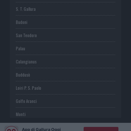
S. T. Gallura
Budoni
San Teodoro
Palau
Calangianus
Buddusò
Loiri P. S. Paolo
Golfo Aranci
Monti
Telti
App di Gallura Oggi