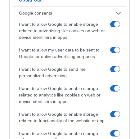
Condividi l'articolo
Google consents
F
T
Pi
W
S
I want to allow Google to enable storage
a
w
n
h
h
related to advertising like cookies on web or
device identifiers in apps.
ce
it
te
at
a
Articolo precedente
b
te
re
s
re
I want to allow my user data to be sent to
Prossimo articolo
Google for online advertising purposes.
o
r
st
A
o
p
I want to allow Google to send me
personalized advertising.
NOTIZIE RECENTI
k
p
I want to allow Google to enable storage
Meteo Olbia 9 agosto, temperature in calo
related to analytics like cookies on web or
device identifiers in apps.
I want to allow Google to enable storage
related to functionality of the website or app.
Salmo finisce in ospedale a Catania, ma il tour
va avanti: “Sicilia, ci sono”
I want to allow Google to enable storage