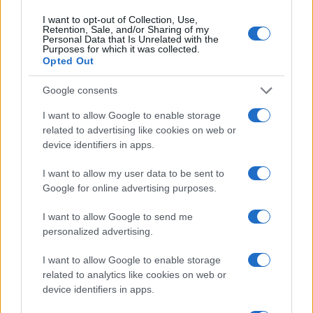
I want to opt-out of Collection, Use,
Le previsioni meteo per il weekend a Olbia e in
Retention, Sale, and/or Sharing of my
Personal Data that Is Unrelated with the
Gallura
Purposes for which it was collected.
Opted Out
Michelle Hunziker in Gallura, bella anche dal
Google consents
vivo: un amico vip svela come fa
I want to allow Google to enable storage
related to advertising like cookies on web or
Calangianus, dopo le polemiche il centro
device identifiers in apps.
accoglienza minori chiude
I want to allow my user data to be sent to
Google for online advertising purposes.
Olbia, divieto di sosta contro spaccio e degrado:
I want to allow Google to send me
esplode la protesta
personalized advertising.
Pausa caffè impeccabile: come scegliere la
I want to allow Google to enable storage
related to analytics like cookies on web or
soluzione ideale per la casa e l’ufficio
device identifiers in apps.