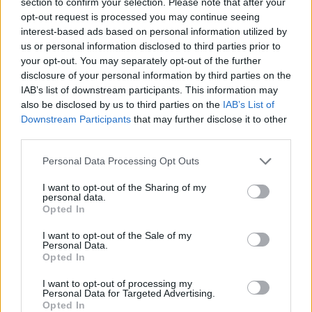
section to confirm your selection. Please note that after your
opt-out request is processed you may continue seeing
interest-based ads based on personal information utilized by
Ricevi le nostre ultime news
us or personal information disclosed to third parties prior to
your opt-out. You may separately opt-out of the further
disclosure of your personal information by third parties on the
da
Google News
IAB’s list of downstream participants. This information may
also be disclosed by us to third parties on the
IAB’s List of
Downstream Participants
that may further disclose it to other
third parties.
Condividi l'articolo
Please note that this website/app uses one or more Google
Personal Data Processing Opt Outs
F
T
Pi
W
S
services and may gather and store information including but
a
w
n
h
h
not limited to your visit or usage behaviour. You may click to
I want to opt-out of the Sharing of my
personal data.
grant or deny consent to Google and its third-party tags to
ce
it
te
at
a
Opted In
use your data for below specified purposes in below Google
Articolo precedente
b
te
re
s
re
consent section.
Prossimo articolo
I want to opt-out of the Sale of my
Personal Data.
o
r
st
A
Opted In
o
p
I want to opt-out of processing my
NOTIZIE RECENTI
Personal Data for Targeted Advertising.
k
p
Opted In