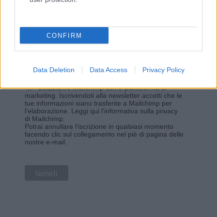
Iscriviti alla newsletter di Gallura Oggi e ricevi le nostre
email periodiche contenenti le ultime notizie pubblicate
sul sito web!
*
campo obbligatorio
CONFIRM
*
Indirizzo email
Data Deletion
Data Access
Privacy Policy
Privacy
Utilizziamo Mailchimp come piattaforma di
marketing. Iscrivendoti alla newsletter accetti che le
tue informazioni siano trasferite a Mailchimp per
l'elaborazione.
Leggi qui l'informativa sulla privacy
di Mailchimp
.
Potrai annullare l'iscrizione in qualsiasi momento
facendo clic sul collegamento nel piè di pagina delle
nostre e-mail.