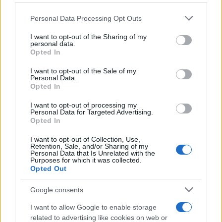
Please note that this website/app uses one or more Google
Personal Data Processing Opt Outs
Mario Malu
services and may gather and store information including but
not limited to your visit or usage behaviour. You may click to
I want to opt-out of the Sharing of my
personal data.
grant or deny consent to Google and its third-party tags to
Opted In
use your data for below specified purposes in below Google
Paolo Pinna
consent section.
I want to opt-out of the Sale of my
Personal Data.
Opted In
I want to opt-out of processing my
Martina Agostina Diturco
Personal Data for Targeted Advertising.
Opted In
I want to opt-out of Collection, Use,
Retention, Sale, and/or Sharing of my
I nostri cari
Personal Data that Is Unrelated with the
Purposes for which it was collected.
Opted Out
Google consents
I nostri cari
I want to allow Google to enable storage
related to advertising like cookies on web or