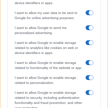
device identifiers in apps.
I nostri cari
I want to allow my user data to be sent to
Google for online advertising purposes.
Giovannimaria Cabras
I want to allow Google to send me
personalized advertising.
I want to allow Google to enable storage
related to analytics like cookies on web or
device identifiers in apps.
I want to allow Google to enable storage
related to functionality of the website or app.
Invia un Comunicato Stampa
|
Pubblicità
|
Segnala
I want to allow Google to enable storage
related to personalization.
I want to allow Google to enable storage
related to security, including authentication
Vuoi rimanere sempre aggiornato?
functionality and fraud prevention, and other
user protection.