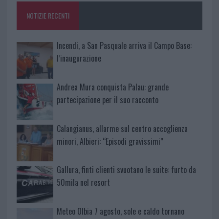
o
p
NOTIZIE RECENTI
k
p
Incendi, a San Pasquale arriva il Campo Base:
l’inaugurazione
Andrea Mura conquista Palau: grande
partecipazione per il suo racconto
Calangianus, allarme sul centro accoglienza
minori, Albieri: “Episodi gravissimi”
Gallura, finti clienti svuotano le suite: furto da
50mila nel resort
Meteo Olbia 7 agosto, sole e caldo tornano