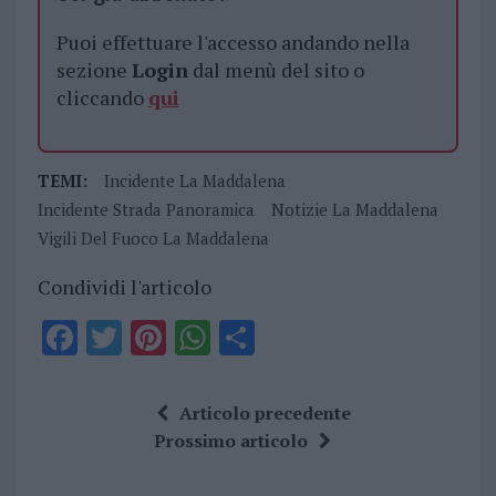
Puoi effettuare l'accesso andando nella
sezione
Login
dal menù del sito o
cliccando
qui
TEMI:
Incidente La Maddalena
Incidente Strada Panoramica
Notizie La Maddalena
Vigili Del Fuoco La Maddalena
Condividi l'articolo
F
T
Pi
W
S
a
w
n
h
h
ce
it
te
at
a
Articolo precedente
b
te
re
s
re
Prossimo articolo
o
r
st
A