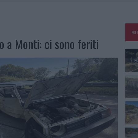
IAMME A LA MADDALENA, INCENDIO A MONTI D’À RENA
KEND A OLBIA E IN GALLURA
 BELLA ANCHE DAL VIVO: UN AMICO VIP SVELA COME FA
NOT
 A FUOCO DUE FURGONI
 a Monti: ci sono feriti