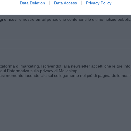
Data Deletion
Data Access
Privacy Policy
iornato?
ggi e ricevi le nostre email periodiche contenenti le ultime notizie pubbli
aforma di marketing. Iscrivendoti alla newsletter accetti che le tue info
qui l'informativa sulla privacy di Mailchimp
.
siasi momento facendo clic sul collegamento nel piè di pagina delle nostr