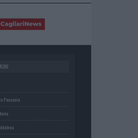
MUNI
io Pausania
chena
ddalena