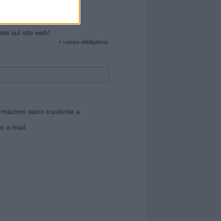
cate sul sito web!
*
campo obbligatorio
rmazioni siano trasferite a
e e-mail.