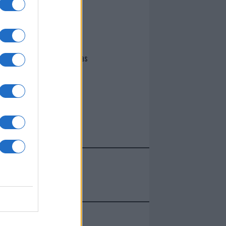
I nostri cari
Giovannimaria Cabras