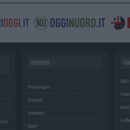
CATEGORIE
CO
Olbia
Prima pagina
Temp
Cronaca
Arza
Economia
La Ma
.com
Sport