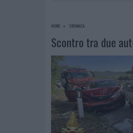
8 AGOSTO 2026
|
RISTORANTE DISTRUTTO DALLE F
7 AGOSTO 2026
|
LE PREVISIONI METEO PER IL WEE
7 AGOSTO 2026
|
MICHELLE HUNZIKER IN GALLURA,
HOME
CRONACA
8 AGOSTO 2026
|
INCENDIO NELLA NOTTE A OLBIA,
Scontro tra due auto