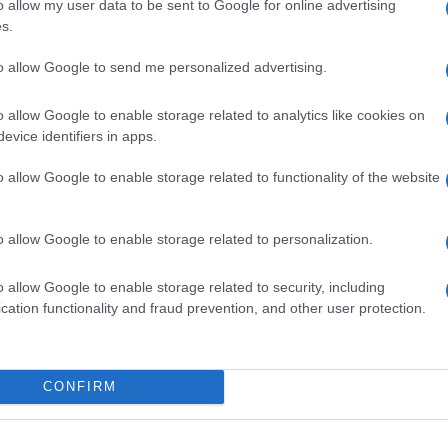
o allow my user data to be sent to Google for online advertising
ime news da
Google News
s.
to allow Google to send me personalized advertising.
o allow Google to enable storage related to analytics like cookies on
evice identifiers in apps.
o allow Google to enable storage related to functionality of the website
dente
Prossimo articolo
o allow Google to enable storage related to personalization.
o allow Google to enable storage related to security, including
cation functionality and fraud prevention, and other user protection.
Invia un Comunicato Stampa
|
Pubblicità
|
Segnala
CONFIRM