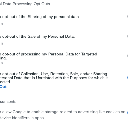
l Data Processing Opt Outs
o opt-out of the Sharing of my personal data.
do nella sezione
Login
dal menù del sito o
In
o opt-out of the Sale of my Personal Data.
In
Notizie Sardegna
to opt-out of processing my Personal Data for Targeted
ing.
lazioni, i tuoi video e le tue foto
In
ro +39 345 356 7512
o opt-out of Collection, Use, Retention, Sale, and/or Sharing
ersonal Data that Is Unrelated with the Purposes for which it
lected.
Out
eale?
consents
gram di GalluraOggi.it
o allow Google to enable storage related to advertising like cookies on
evice identifiers in apps.