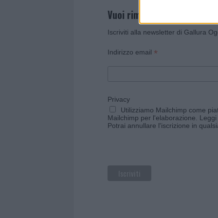
Vuoi rimanere sempre agg
Iscriviti alla newsletter di Gallura O
*
Indirizzo email
Privacy
Utilizziamo Mailchimp come piatt
Mailchimp per l'elaborazione.
Leggi 
Potrai annullare l'iscrizione in qual