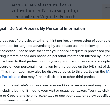
scontro ha visto coinvolte due
autovetture. All’arrivo sul posto, il
personale dei Vigili del Fuoco ha
ure di messa in sicurezza dei veicoli
al sinistro, scongiurando ulteriori rischi
i.it -
Do Not Process My Personal Information
i feriti a seguito dell’impatto, sono stati presi
to opt-out of the sale, sharing to third parties, or processing of your per
formation for targeted advertising by us, please use the below opt-out s
 118, per prestare le prime cure e disporre il
r selection. Please note that after your opt-out request is processed y
ell’evento sono intervenuti anche i Carabinieri,
eing interest-based ads based on personal information utilized by us or
disclosed to third parties prior to your opt-out. You may separately opt-
losure of your personal information by third parties on the IAB’s list of
. This information may also be disclosed by us to third parties on the
IA
Participants
that may further disclose it to other third parties.
 that this website/app uses one or more Google services and may gath
azionali?
including but not limited to your visit or usage behaviour. You may click 
 to Google and its third-party tags to use your data for below specifi
 mese
cliccando
qui
ogle consent section.
NEC