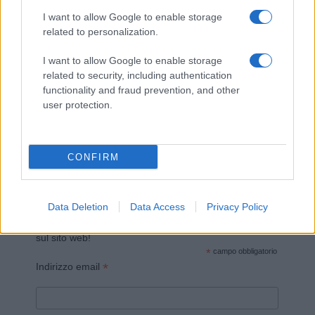
I want to allow Google to enable storage
related to personalization.
I want to allow Google to enable storage
related to security, including authentication
functionality and fraud prevention, and other
Invia un Comunicato Stampa
|
Pubblicità
|
Segnala
user protection.
CONFIRM
Vuoi rimanere sempre aggiornato?
Data Deletion
Data Access
Privacy Policy
Iscriviti alla newsletter di Gallura Oggi e ricevi le nostre
email periodiche contenenti le ultime notizie pubblicate
sul sito web!
*
campo obbligatorio
*
Indirizzo email