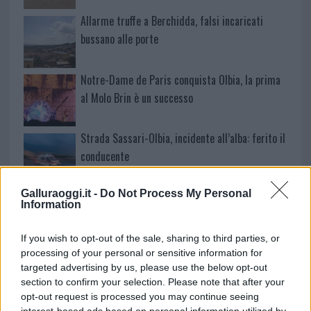
Allarme truffe a Berchidda, falsi incaricati
bussano alle porte
Notre-Dame de Paris conquista Olbia, la prima
al Molo Brin è un successo
Strada Sassari-Olbia, incidente all’alba: ferito il
conducente
Galluraoggi.it -
Do Not Process My Personal
Eventi in Gallura, da Jovanotti alla zuppa
Information
gallurese: gli appuntamenti da non perdere
If you wish to opt-out of the sale, sharing to third parties, or
processing of your personal or sensitive information for
Lettini e arredi abusivi sulla spiaggia libera,
targeted advertising by us, please use the below opt-out
sequestri a Olbia e Arzachena
section to confirm your selection. Please note that after your
opt-out request is processed you may continue seeing