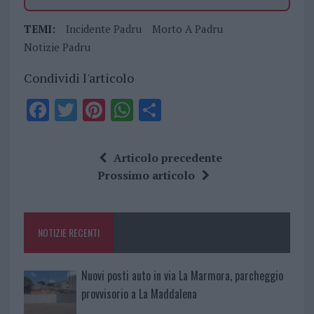
TEMI:
Incidente Padru
Morto A Padru
Notizie Padru
Condividi l'articolo
F
T
Pi
W
S
a
w
n
h
h
ce
it
te
at
a
Articolo precedente
b
te
re
s
re
Prossimo articolo
o
r
st
A
o
p
NOTIZIE RECENTI
k
p
Nuovi posti auto in via La Marmora, parcheggio
provvisorio a La Maddalena