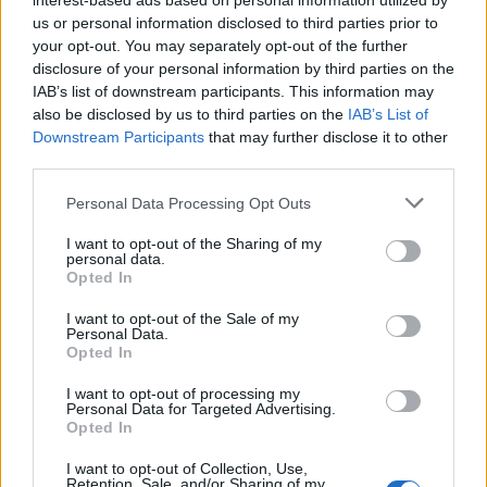
interest-based ads based on personal information utilized by
È morto Francesco Guccini, il maestro che si
us or personal information disclosed to third parties prior to
tenne lontano dalla Costa Smeralda
your opt-out. You may separately opt-out of the further
disclosure of your personal information by third parties on the
IAB’s list of downstream participants. This information may
also be disclosed by us to third parties on the
IAB’s List of
Downstream Participants
that may further disclose it to other
third parties.
Please note that this website/app uses one or more Google
Personal Data Processing Opt Outs
services and may gather and store information including but
not limited to your visit or usage behaviour. You may click to
I want to opt-out of the Sharing of my
personal data.
grant or deny consent to Google and its third-party tags to
Opted In
use your data for below specified purposes in below Google
NECROLOGIE
consent section.
I want to opt-out of the Sale of my
Personal Data.
Opted In
Mario Malu
I want to opt-out of processing my
Personal Data for Targeted Advertising.
Opted In
Paolo Pinna
I want to opt-out of Collection, Use,
Retention, Sale, and/or Sharing of my