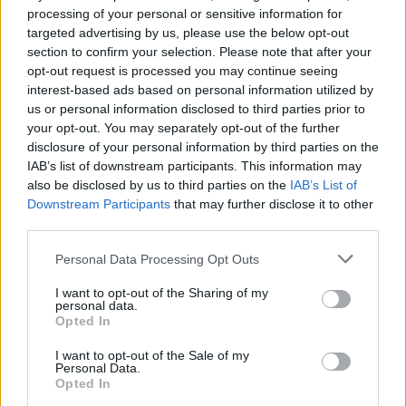
i tuoi video e le tue foto
processing of your personal or sensitive information for
Su WhatsApp al numero +39
targeted advertising by us, please use the below opt-out
section to confirm your selection. Please note that after your
345 356 7512
opt-out request is processed you may continue seeing
interest-based ads based on personal information utilized by
us or personal information disclosed to third parties prior to
your opt-out. You may separately opt-out of the further
disclosure of your personal information by third parties on the
Ricevi le nostre ultime news
IAB’s list of downstream participants. This information may
also be disclosed by us to third parties on the
IAB’s List of
Downstream Participants
that may further disclose it to other
da
Google News
third parties.
Please note that this website/app uses one or more Google
Personal Data Processing Opt Outs
services and may gather and store information including but
Condividi l'articolo
not limited to your visit or usage behaviour. You may click to
I want to opt-out of the Sharing of my
personal data.
F
T
Pi
W
S
grant or deny consent to Google and its third-party tags to
Opted In
use your data for below specified purposes in below Google
a
w
n
h
h
consent section.
I want to opt-out of the Sale of my
ce
it
te
at
a
Personal Data.
Articolo precedente
Opted In
Prossimo articolo