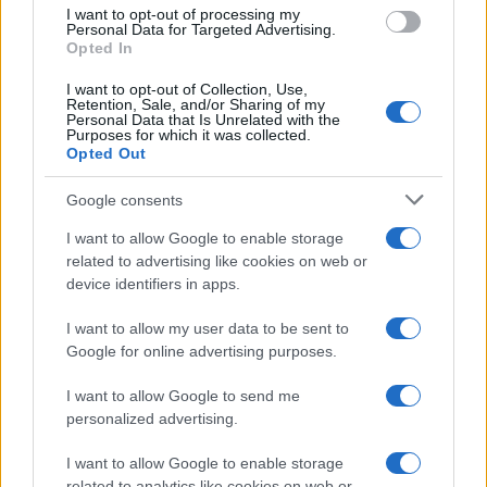
b
te
re
s
re
I want to opt-out of processing my
o
r
st
A
Personal Data for Targeted Advertising.
Opted In
o
p
NOTIZIE RECENTI
I want to opt-out of Collection, Use,
k
p
Retention, Sale, and/or Sharing of my
Personal Data that Is Unrelated with the
Purposes for which it was collected.
Ristorante distrutto dalle fiamme a La
Opted Out
Maddalena, incendio a Monti d’à rena
Google consents
I want to allow Google to enable storage
Le previsioni meteo per il weekend a Olbia e in
related to advertising like cookies on web or
Gallura
device identifiers in apps.
I want to allow my user data to be sent to
Michelle Hunziker in Gallura, bella anche dal
Google for online advertising purposes.
vivo: un amico vip svela come fa
I want to allow Google to send me
personalized advertising.
Calangianus, dopo le polemiche il centro
accoglienza minori chiude
I want to allow Google to enable storage
related to analytics like cookies on web or