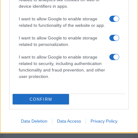
device identifiers in apps.
Olbia, divieto di sosta contro spaccio e degrado:
esplode la protesta
I want to allow Google to enable storage
related to functionality of the website or app.
Pausa caffè impeccabile: come scegliere la
I want to allow Google to enable storage
soluzione ideale per la casa e l’ufficio
related to personalization.
I want to allow Google to enable storage
Monte Pino, la fine di un lungo dolore: storia e
related to security, including authentication
rinascita della strada che segnò la Gallura
functionality and fraud prevention, and other
user protection.
CONFIRM
Data Deletion
Data Access
Privacy Policy