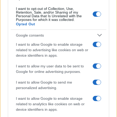
k
p
I want to opt-out of Collection, Use,
Incidente sulla strada provinciale ad Arzachena,
Retention, Sale, and/or Sharing of my
Personal Data that Is Unrelated with the
un ferito
Purposes for which it was collected.
Opted Out
Sangue, musica e solidarietà con Avis Olbia al
Google consents
Delta Center
I want to allow Google to enable storage
related to advertising like cookies on web or
Meteo Olbia 9 agosto, temperature in calo
device identifiers in apps.
I want to allow my user data to be sent to
Google for online advertising purposes.
Salmo finisce in ospedale a Catania, ma il tour
I want to allow Google to send me
va avanti: “Sicilia, ci sono”
personalized advertising.
I want to allow Google to enable storage
Jovanotti, Gabry Ponte e Alfa: Olbia ombelico del
related to analytics like cookies on web or
mondo per una notte
device identifiers in apps.