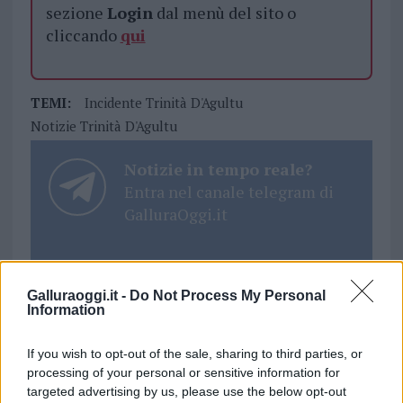
sezione
Login
dal menù del sito o
cliccando
qui
TEMI:
Incidente Trinità D'Agultu
Notizie Trinità D'Agultu
Notizie in tempo reale?
Entra nel canale telegram di
GalluraOggi.it
Galluraoggi.it -
Do Not Process My Personal
Inviaci le tue segnalazioni,
Information
i tuoi video e le tue foto
Su WhatsApp al numero +39
If you wish to opt-out of the sale, sharing to third parties, or
345 356 7512
processing of your personal or sensitive information for
targeted advertising by us, please use the below opt-out