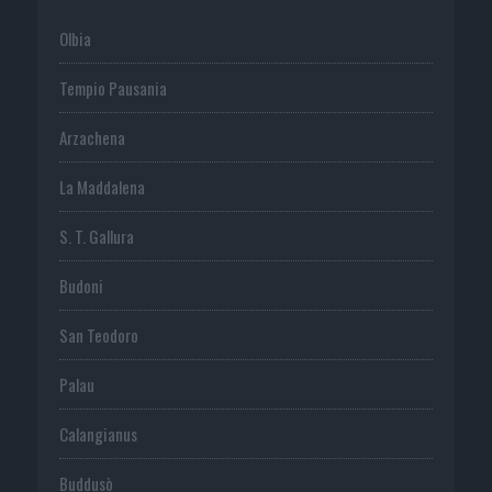
Olbia
Tempio Pausania
Arzachena
La Maddalena
S. T. Gallura
Budoni
San Teodoro
Palau
Calangianus
Buddusò