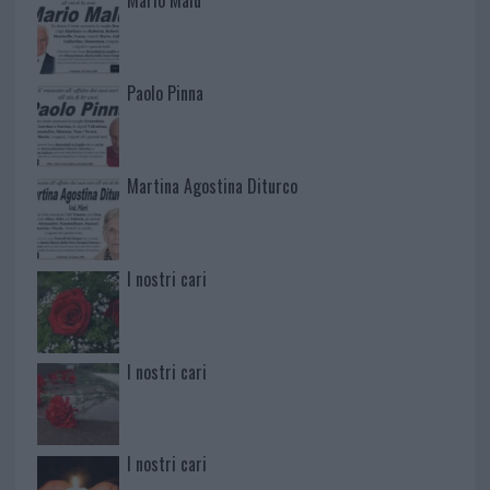
Mario Malu
Paolo Pinna
Martina Agostina Diturco
I nostri cari
I nostri cari
I nostri cari