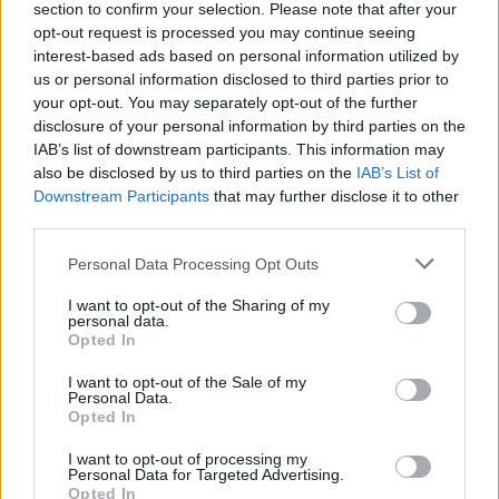
section to confirm your selection. Please note that after your
opt-out request is processed you may continue seeing
interest-based ads based on personal information utilized by
us or personal information disclosed to third parties prior to
Ricevi le nostre ultime news
your opt-out. You may separately opt-out of the further
disclosure of your personal information by third parties on the
da
Google News
IAB’s list of downstream participants. This information may
also be disclosed by us to third parties on the
IAB’s List of
Downstream Participants
that may further disclose it to other
third parties.
Condividi l'articolo
Please note that this website/app uses one or more Google
Personal Data Processing Opt Outs
F
T
Pi
W
S
services and may gather and store information including but
not limited to your visit or usage behaviour. You may click to
I want to opt-out of the Sharing of my
a
w
n
h
h
personal data.
grant or deny consent to Google and its third-party tags to
Opted In
ce
it
te
at
a
use your data for below specified purposes in below Google
Articolo precedente
consent section.
b
te
re
s
re
I want to opt-out of the Sale of my
Prossimo articolo
Personal Data.
o
r
st
A
Opted In
o
p
I want to opt-out of processing my
Personal Data for Targeted Advertising.
NOTIZIE RECENTI
Opted In