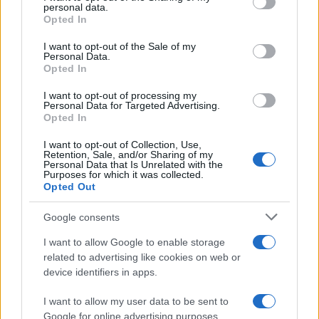
personal data.
grant or deny consent to Google and its third-party tags to
da
Google News
Opted In
use your data for below specified purposes in below Google
consent section.
I want to opt-out of the Sale of my
Personal Data.
Opted In
Condividi l'articolo
I want to opt-out of processing my
F
T
Pi
W
S
Personal Data for Targeted Advertising.
Opted In
a
w
n
h
h
ce
it
te
at
a
I want to opt-out of Collection, Use,
Articolo precedente
Retention, Sale, and/or Sharing of my
Personal Data that Is Unrelated with the
b
te
re
s
re
Prossimo articolo
Purposes for which it was collected.
Opted Out
o
r
st
A
o
p
Google consents
NOTIZIE RECENTI
k
p
I want to allow Google to enable storage
related to advertising like cookies on web or
Michelle Hunziker in Gallura, bella anche dal
device identifiers in apps.
vivo: un amico vip svela come fa
I want to allow my user data to be sent to
Google for online advertising purposes.