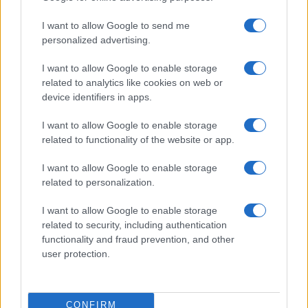
Calangianus, dopo le polemiche il centro
I want to allow Google to send me
accoglienza minori chiude
personalized advertising.
I want to allow Google to enable storage
Olbia, divieto di sosta contro spaccio e degrado:
related to analytics like cookies on web or
esplode la protesta
device identifiers in apps.
I want to allow Google to enable storage
Pausa caffè impeccabile: come scegliere la
related to functionality of the website or app.
soluzione ideale per la casa e l’ufficio
I want to allow Google to enable storage
related to personalization.
Monte Pino, la fine di un lungo dolore: storia e
rinascita della strada che segnò la Gallura
I want to allow Google to enable storage
related to security, including authentication
functionality and fraud prevention, and other
Raid nelle campagne di Berchidda, rischio per
user protection.
la rete elettrica
Monte Pino, via i cancelli del cantiere: la Gallura
CONFIRM