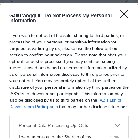
TEMI:
Jihadismo Olbia
Pedopornografia Olbia
Galluraoggi.it -
Do Not Process My Personal
Information
Inviaci le tue segnalazioni,
i tuoi video e le tue foto
If you wish to opt-out of the sale, sharing to third parties, or
Su WhatsApp al numero +39
processing of your personal or sensitive information for
345 356 7512
targeted advertising by us, please use the below opt-out
section to confirm your selection. Please note that after your
opt-out request is processed you may continue seeing
interest-based ads based on personal information utilized by
us or personal information disclosed to third parties prior to
Notizie in tempo reale?
your opt-out. You may separately opt-out of the further
Entra nel canale telegram di
disclosure of your personal information by third parties on the
GalluraOggi.it
IAB’s list of downstream participants. This information may
also be disclosed by us to third parties on the
IAB’s List of
Downstream Participants
that may further disclose it to other
third parties.
Please note that this website/app uses one or more Google
Personal Data Processing Opt Outs
Ricevi le nostre ultime news
services and may gather and store information including but
not limited to your visit or usage behaviour. You may click to
I want to opt-out of the Sharing of my