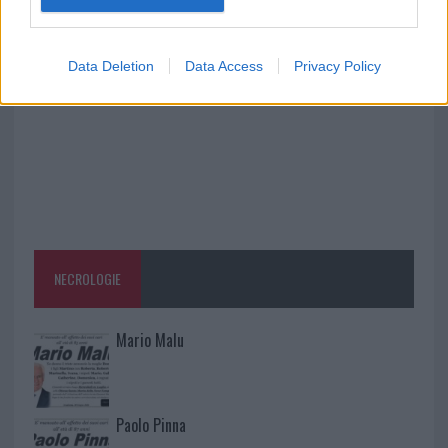
ritrova la strada
Data Deletion
Data Access
Privacy Policy
NECROLOGIE
Mario Malu
Paolo Pinna