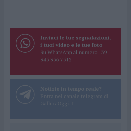
Inviaci le tue segnalazioni,
i tuoi video e le tue foto
Su WhatsApp al numero +39
345 356 7512
Notizie in tempo reale?
Entra nel canale telegram di
GalluraOggi.it