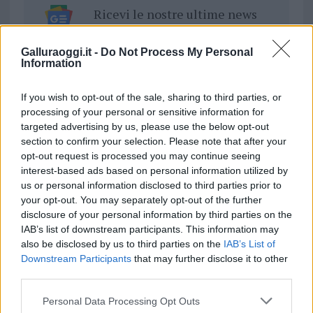
Ricevi le nostre ultime news
da
Google News
Galluraoggi.it -
Do Not Process My Personal
Information
If you wish to opt-out of the sale, sharing to third parties, or
Condividi l'articolo
processing of your personal or sensitive information for
targeted advertising by us, please use the below opt-out
F
T
Pi
W
S
section to confirm your selection. Please note that after your
a
w
n
h
h
opt-out request is processed you may continue seeing
interest-based ads based on personal information utilized by
ce
it
te
at
a
Articolo precedente
us or personal information disclosed to third parties prior to
b
te
re
s
re
your opt-out. You may separately opt-out of the further
Prossimo articolo
disclosure of your personal information by third parties on the
o
r
st
A
IAB’s list of downstream participants. This information may
o
p
also be disclosed by us to third parties on the
IAB’s List of
NOTIZIE RECENTI
Downstream Participants
that may further disclose it to other
k
p
third parties.
Please note that this website/app uses one or more Google
Sangue, musica e solidarietà con Avis Olbia al
Personal Data Processing Opt Outs
services and may gather and store information including but