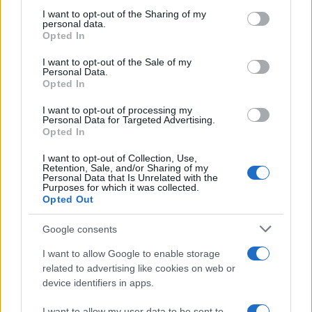
Delta Center
not limited to your visit or usage behaviour. You may click to
I want to opt-out of the Sharing of my
personal data.
grant or deny consent to Google and its third-party tags to
Opted In
use your data for below specified purposes in below Google
Meteo Olbia 9 agosto, temperature in calo
consent section.
I want to opt-out of the Sale of my
Personal Data.
Opted In
Salmo finisce in ospedale a Catania, ma il tour
I want to opt-out of processing my
Personal Data for Targeted Advertising.
va avanti: “Sicilia, ci sono”
Opted In
I want to opt-out of Collection, Use,
Jovanotti, Gabry Ponte e Alfa: Olbia ombelico del
Retention, Sale, and/or Sharing of my
Personal Data that Is Unrelated with the
mondo per una notte
Purposes for which it was collected.
Opted Out
Giorgia Meloni a La Maddalena, la vicesindaco:
Google consents
“Orgoglio e discrezione per visita privata̶…
I want to allow Google to enable storage
related to advertising like cookies on web or
Incendio nella notte a Olbia, a fuoco due furgoni
device identifiers in apps.
I want to allow my user data to be sent to