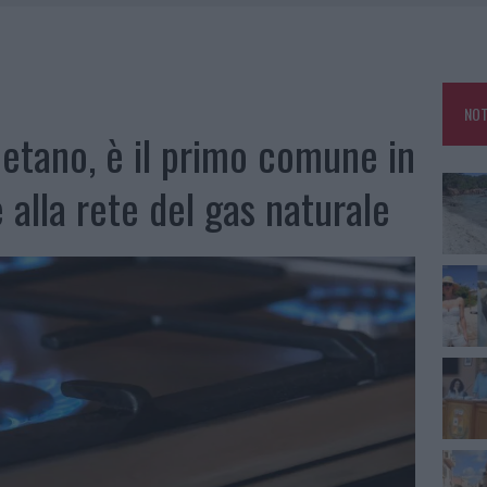
HE IL CENTRO ACCOGLIENZA MINORI CHIUDE
RO SPACCIO E DEGRADO: ESPLODE LA PROTESTA
SCEGLIERE LA SOLUZIONE IDEALE PER LA CASA E L’UFFICIO
NOT
KEND A OLBIA E IN GALLURA
metano, è il primo comune in
 alla rete del gas naturale