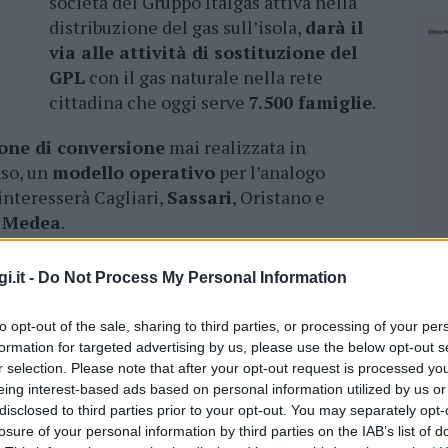
società del Gruppo Italgas attiva nella
distribuzione del gas sull’isola,
darà il
via alle attività di sostituzione del
GPL
con il gas naturale nella rete
cittadina che oggi serve
7.500 famiglie
.
one di conversione
mai realizzata in
nso, un
modello operativo
per l’analogo
interesserà Cagliari,
Sassari
, Oristano e
a
Medea
.
 alle famiglie di
Olbia
di beneficiare dei
i.it -
Do Not Process My Personal Information
a più economica
rispetto a quella oggi
 trasformazione digitale delle reti, inoltre,
to opt-out of the sale, sharing to third parties, or processing of your per
nche la distribuzione di gas rinnovabili come
formation for targeted advertising by us, please use the below opt-out s
ano sintetico
favorendo l’ulteriore
r selection. Please note that after your opt-out request is processed y
eing interest-based ads based on personal information utilized by us or
disclosed to third parties prior to your opt-out. You may separately opt-
losure of your personal information by third parties on the IAB’s list of
 commentato l’amministratore delegato di
NEC