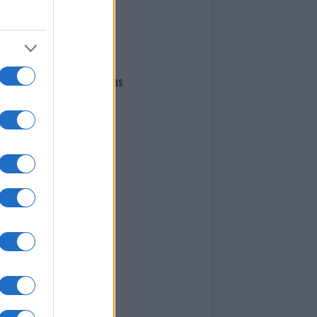
I nostri cari
Giovannimaria Cabras