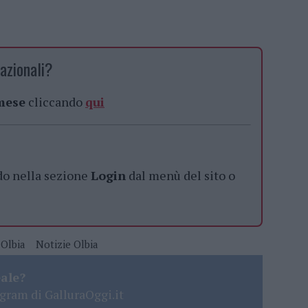
azionali?
 mese
cliccando
qui
do nella sezione
Login
dal menù del sito o
Olbia
Notizie Olbia
eale?
gram di GalluraOggi.it