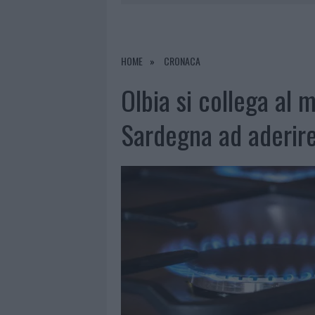
7 AGOSTO 2026
|
CALANGIANUS, DOPO LE POLEMIC
7 AGOSTO 2026
|
OLBIA, DIVIETO DI SOSTA CONT
7 AGOSTO 2026
|
PAUSA CAFFÈ IMPECCABILE: COME 
HOME
CRONACA
7 AGOSTO 2026
|
LE PREVISIONI METEO PER IL WEE
Olbia si collega al 
Sardegna ad aderire