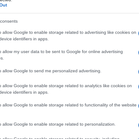
Out
tadina dovranno attivarsi per tempo per
 gas naturale
rapida ed efficace. A
consents
i GPL sarà infatti interrotta e il nuovo
solo da chi, nel frattempo, avrà sottoscritto un
o allow Google to enable storage related to advertising like cookies on
uato il
proprio impianto interno
e prodotto
evice identifiers in apps.
za
richiesta per legge
.
o allow my user data to be sent to Google for online advertising
s.
portunità anche per coloro che non sono
é potranno cogliere l’occasione per farvi
to allow Google to send me personalized advertising.
o punto di fornitura identificato da un
.
o allow Google to enable storage related to analytics like cookies on
evice identifiers in apps.
utili
alla cittadinanza e chiarire eventuali
n l’
amministrazione comunale
, ha
o allow Google to enable storage related to functionality of the website
nella giornata di martedì 4 luglio, alle ore 18,
 città, in
via Isola Peddone
. Nel corso
o allow Google to enable storage related to personalization.
on solo i
vantaggi derivanti dall’utilizzo del
ntivi economici che il
Gruppo Italgas
ha
o allow Google to enable storage related to security, including