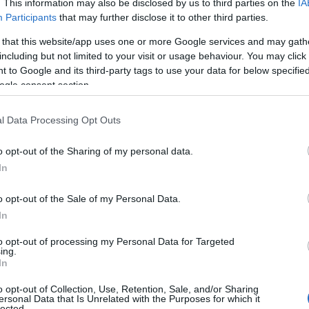
. This information may also be disclosed by us to third parties on the
IA
resenta un altro appuntamento con la storia
Participants
that may further disclose it to other third parties.
ione che il
Gruppo Italgas
sta portando avanti
 that this website/app uses one or more Google services and may gath
ingegneristico, operativo e tecnologico che
including but not limited to your visit or usage behaviour. You may click 
tro urbano
dell’isola di godere non solo dei
 to Google and its third-party tags to use your data for below specifi
una rete smart,
digitale e flessibile
pronta ad
ogle consent section.
 Lavoriamo per rendere presente il
futuro
 contribuire allo sviluppo del territorio
l Data Processing Opt Outs
avanguardia”.
o opt-out of the Sharing of my personal data.
vilupperà in tre tranche, corrispondenti alle
In
divisa la rete cittadina,
Olbia 1
,
Olbia 2
e
Olbia
a da un
deposito criogenico di Gnl
, oggi in
o opt-out of the Sale of my Personal Data.
sibilità, sicurezza e continuità degli
In
to opt-out of processing my Personal Data for Targeted
ing.
arà presto pubblicato il programma in
In
gressivamente interessati
dall’operazione
o opt-out of Collection, Use, Retention, Sale, and/or Sharing
ersonal Data that Is Unrelated with the Purposes for which it
lected.