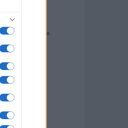
I nostri cari
Giovannimaria Cabras