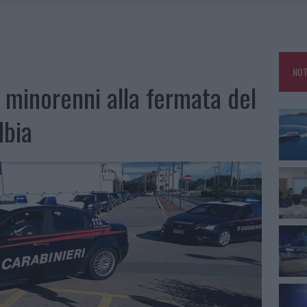
25, PAURA TRA OLBIA E ARZACHENA
NCIALE AD ARZACHENA, UN FERITO
CON AVIS OLBIA AL DELTA CENTER
NOT
A SMERALDA, 20 ARRESTI E 135 DENUNCE
i minorenni alla fermata del
lbia