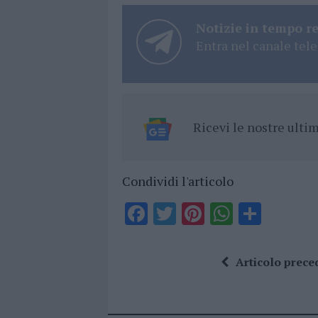
Notizie in tempo r
Entra nel canale tele
Ricevi le nostre ult
Condividi l'articolo
F
T
Pi
W
S
a
w
n
h
h
ce
it
te
at
a
Articolo prece
b
te
re
s
re
o
r
st
A