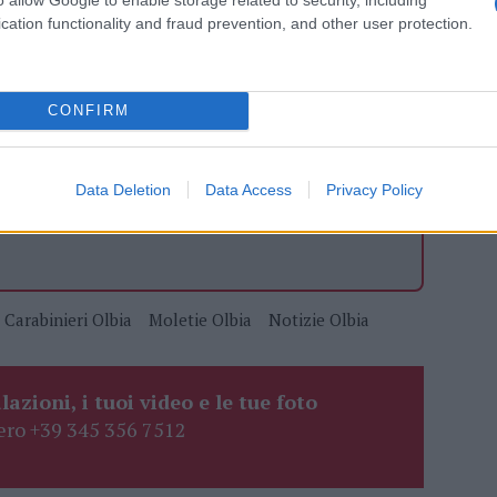
cation functionality and fraud prevention, and other user protection.
azionali?
 mese
cliccando
qui
CONFIRM
Data Deletion
Data Access
Privacy Policy
do nella sezione
Login
dal menù del sito o
Carabinieri Olbia
Moletie Olbia
Notizie Olbia
lazioni, i tuoi video e le tue foto
ro +39 345 356 7512