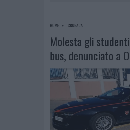
9 AGOSTO 2026
|
INCIDENTE SULLA PROVINCIALE 1
9 AGOSTO 2026
|
INCIDENTE SULLA STRADA PROVI
8 AGOSTO 2026
|
SANGUE, MUSICA E SOLIDARIETÀ 
HOME
CRONACA
9 AGOSTO 2026
|
CONTROLLI RAFFORZATI IN COST
Molesta gli student
bus, denunciato a O