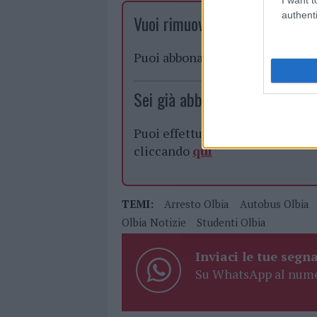
authenti
Vuoi rimuovere le pubblicità n
Puoi abbonarti a
soli € 1,10 al
Sei già abbonato?
Puoi effettuare l'accesso andan
cliccando
qui
TEMI:
Arresto Olbia
Autobus Olbia
Olbia Notizie
Studenti Olbia
Inviaci le tue segna
Su WhatsApp al nume