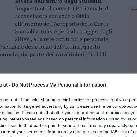
attesa dell’arrivo degli studenti
frequentanti il corso IeFP triennale di
acconciatore con sede a Olbia
all’interno dell’Aeroporto della Costa
Smeralda. Grazie però al coraggio degli
allievi, alla rete con tutor e personale
ssenziale delle forze dell’ordine, questo
enuncia, da parte dei carabinieri
, di chi li
, giorno in cui a livello internazionale si
enza sulle donne.
L’uomo, già noto alle forze
i.it -
Do Not Process My Personal Information
mente e non solo gli studenti minorenni
 bus alle otto del mattino, conoscendo quindi
to opt-out of the sale, sharing to third parties, or processing of your per
zione. A quel punto gli studenti coinvolti hanno
formation for targeted advertising by us, please use the below opt-out s
r selection. Please note that after your opt-out request is processed y
reiterati diverse volte al personale
eing interest-based ads based on personal information utilized by us or
sti si attivassero per tutelare i ragazzi
.
disclosed to third parties prior to your opt-out. You may separately opt-
o di farsi trovare a loro volta alla fermata del
losure of your personal information by third parties on the IAB’s list of
NEC
ero prevenire eventuali molestie e
dare un