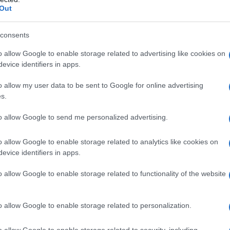
Out
affrontare, oltre alla situazione incresciosa,
e che questa ha comportato. Per questo
consents
o, è stato effettuato con i 18 allievi della
o allow Google to enable storage related to advertising like cookies on
laborazione e di confronto, affrontando temi
evice identifiers in apps.
roco
, della parità di genere, del mutuo aiuto
oltà. “Quanto accaduto non ha giustificazione –
o allow my user data to be sent to Google for online advertising
s.
Vincenzo Lo Russo – rimane sempre l’
amaro in
ioni e spesso quel senso di impotenza ci
to allow Google to send me personalized advertising.
tte di ragionare con lucidità e trovare le
è l’esempio che l’ascolto e la propensione a
o allow Google to enable storage related to analytics like cookies on
ibile. Questa storia ci insegna che le cose
evice identifiers in apps.
na come
non ci sia vergogna nel raccontare
nunciare e oggi i ragazzi hanno dato
o allow Google to enable storage related to functionality of the website
o allow Google to enable storage related to personalization.
o allow Google to enable storage related to security, including