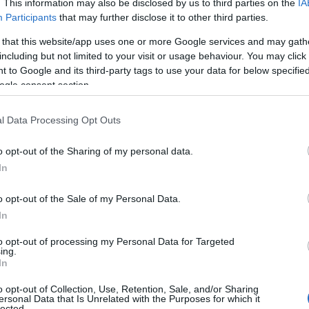
. This information may also be disclosed by us to third parties on the
IA
incresciosa situazione
. Questo è accaduto fino
Participants
that may further disclose it to other third parties.
e ha tentato di nuovo di
molestare una delle
 that this website/app uses one or more Google services and may gath
 stato fotografato
da una compagna di classe.
including but not limited to your visit or usage behaviour. You may click 
 dei
carabinieri
che erano già stati allertati dai
 to Google and its third-party tags to use your data for below specifi
uto all’arresto
del soggetto.
ogle consent section.
hanno avuto coraggio – spiega
Mario Rama
,
l Data Processing Opt Outs
uando mi hanno raccontato quanto fosse
elle. Ho pensato subito che non fosse giusto
o opt-out of the Sharing of my personal data.
ubire queste cose solo perché stavano
In
igliato loro di stare molto attenti, di fare caso
o opt-out of the Sale of my Personal Data.
i
stare in gruppo, soprattutto fuori dalla
In
che permettesse loro di avere gli altri sempre
 avessero rivisto qualcosa che non andava. Mi
to opt-out of processing my Personal Data for Targeted
ing.
o i miei consigli. Durante tutta la settimana
In
o dati i turni per fare le ronde proprio
 diversi autobus
che portano i ragazzi a
o opt-out of Collection, Use, Retention, Sale, and/or Sharing
ersonal Data that Is Unrelated with the Purposes for which it
 riaccadere e in tal caso agire subito”.
lected.