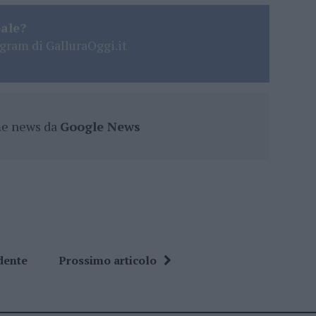
eale?
gram di GalluraOggi.it
ime news da
Google News
dente
Prossimo articolo