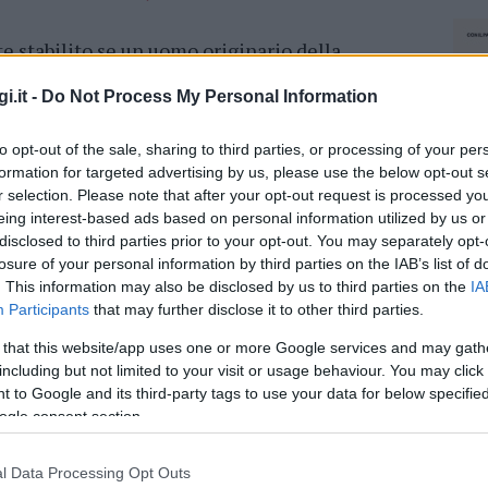
e stabilito se un uomo originario della
rte di Luca, avvenuta dopo un mese di
i.it -
Do Not Process My Personal Information
. Secondo le indagini, il turista, proveniente da
e
attraversato la strada
con la sua Peugeot
to opt-out of the sale, sharing to third parties, or processing of your per
a Yamaha di Luca,
causandone la morte
a
formation for targeted advertising by us, please use the below opt-out s
r selection. Please note that after your opt-out request is processed y
eing interest-based ads based on personal information utilized by us or
rto a 26 anni nell’incidente in moto.
disclosed to third parties prior to your opt-out. You may separately opt-
micidio stradale
.
losure of your personal information by third parties on the IAB’s list of
. This information may also be disclosed by us to third parties on the
IA
Participants
that may further disclose it to other third parties.
azione del fascicolo da parte della
Procura
 indagini sono state riaperte su ordine del
 that this website/app uses one or more Google services and may gath
including but not limited to your visit or usage behaviour. You may click 
nari
. Attualmente, non ci sono
sviluppi
 to Google and its third-party tags to use your data for below specifi
’unico elemento sicuro.
ogle consent section.
azionali?
l Data Processing Opt Outs
NEC