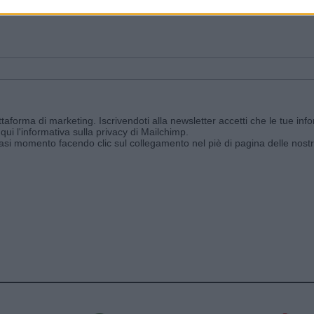
ggi e ricevi le nostre email periodiche contenenti le ultime notizie pubbli
aforma di marketing. Iscrivendoti alla newsletter accetti che le tue info
qui l'informativa sulla privacy di Mailchimp
.
siasi momento facendo clic sul collegamento nel piè di pagina delle nostr