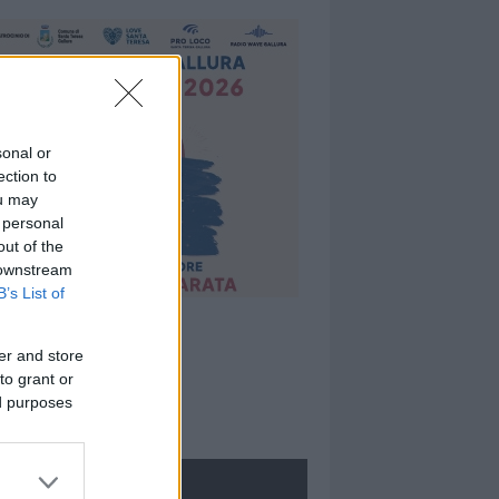
sonal or
ection to
ou may
 personal
out of the
 downstream
B’s List of
er and store
to grant or
ed purposes
ROLOGIE