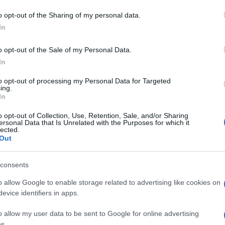
o opt-out of the Sharing of my personal data.
 mese
cliccando
qui
In
o opt-out of the Sale of my Personal Data.
In
do nella sezione
Login
dal menù del sito o
to opt-out of processing my Personal Data for Targeted
ing.
In
o opt-out of Collection, Use, Retention, Sale, and/or Sharing
ersonal Data that Is Unrelated with the Purposes for which it
lected.
Out
consents
o allow Google to enable storage related to advertising like cookies on
evice identifiers in apps.
dente
Prossimo articolo
o allow my user data to be sent to Google for online advertising
s.