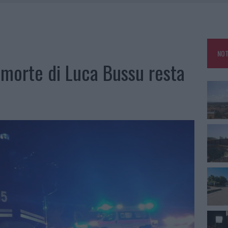
DDA, RISCHIO PER LA RETE ELETTRICA
L CANTIERE: LA GALLURA RITROVA LA STRADA
U, IL COMUNE COMPLETA L’ITER
NOT
 PER COMPARSE IN COSTA SMERALDA
la morte di Luca Bussu resta