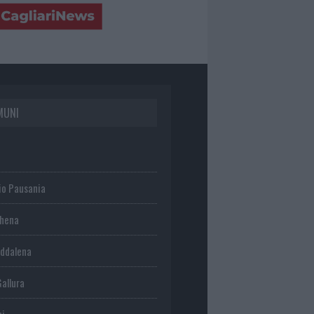
MUNI
io Pausania
chena
ddalena
Gallura