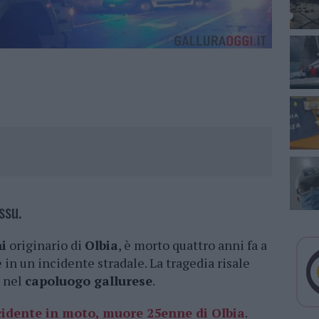
ssu.
i
originario di
Olbia
, è morto quattro anni fa a
e in un incidente stradale. La tragedia risale
o nel
capoluogo gallurese
.
cidente in moto, muore 25enne di Olbia
.