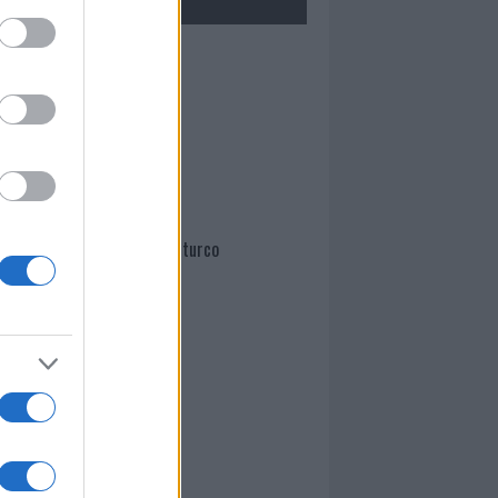
Mario Malu
Paolo Pinna
Martina Agostina Diturco
I nostri cari
I nostri cari