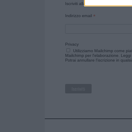
Iscriviti alla newsletter di Gallura O
*
Indirizzo email
Privacy
Utilizziamo Mailchimp come piatt
Mailchimp per l'elaborazione.
Leggi 
Potrai annullare l'iscrizione in qual