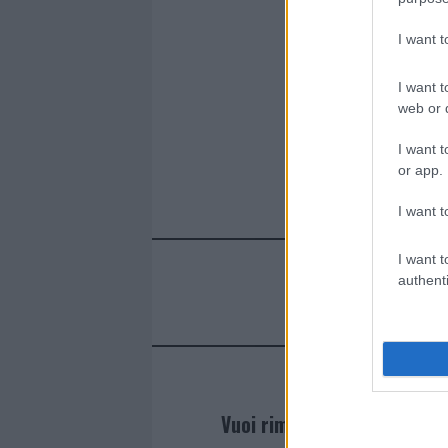
o
r
st
A
o
p
I want 
k
p
I want t
web or d
I want t
or app.
I want t
I want t
authenti
Vuoi rimanere sempre agg