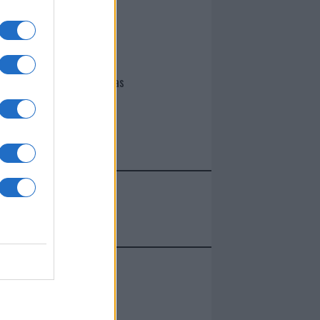
I nostri cari
Giovannimaria Cabras