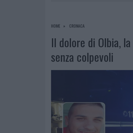
7 AGOSTO 2026
|
RAID NELLE CAMPAGNE DI BERCHI
7 AGOSTO 2026
|
MONTE PINO, VIA I CANCELLI DE
7 AGOSTO 2026
|
NUOVI STALLI RESIDENTI A PALA
HOME
CRONACA
7 AGOSTO 2026
|
FILM INTERNAZIONALE, CASTING
Il dolore di Olbia, 
senza colpevoli