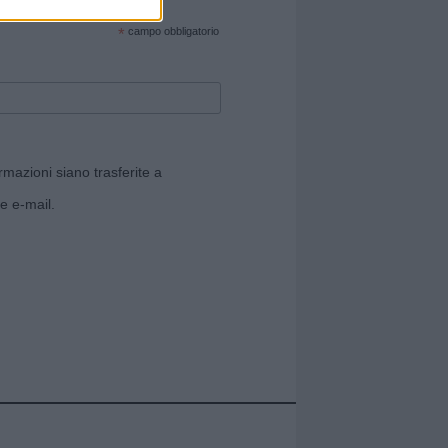
cate sul sito web!
*
campo obbligatorio
rmazioni siano trasferite a
e e-mail.