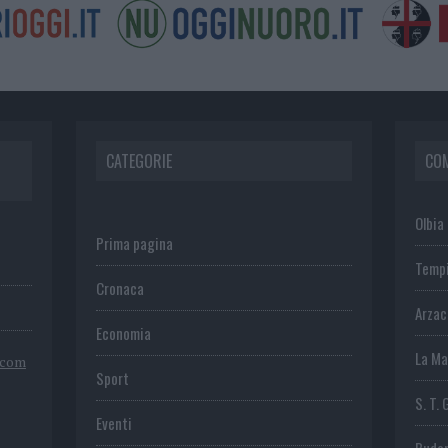
CATEGORIE
CO
Olbia
Prima pagina
Temp
Cronaca
Arza
Economia
La Ma
.com
Sport
S. T. 
Eventi