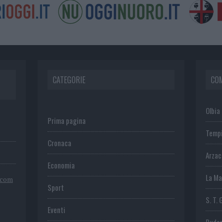
CATEGORIE
CO
Olbia
Prima pagina
Temp
Cronaca
Arza
Economia
La Ma
.com
Sport
S. T. 
Eventi