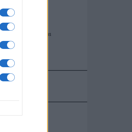
I nostri cari
Giovannimaria Cabras