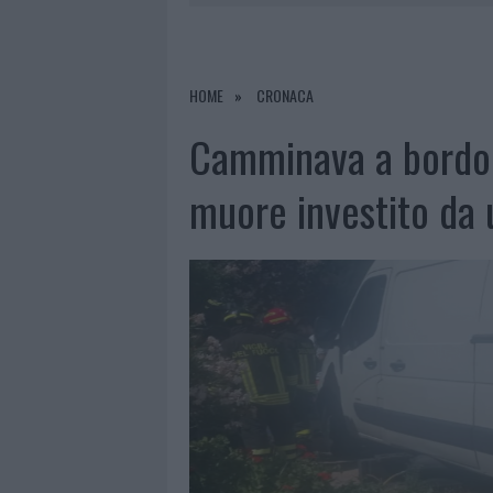
6 AGOSTO 2026
|
METEO OLBIA 7 AGOSTO, SOLE 
6 AGOSTO 2026
|
INCENDI, A SAN PASQUALE ARRIV
6 AGOSTO 2026
|
ANDREA MURA CONQUISTA PALAU
HOME
CRONACA
6 AGOSTO 2026
|
CALANGIANUS, ALLARME SUL CENT
Camminava a bordo 
muore investito da 