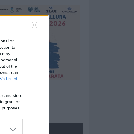
sonal or
ection to
ou may
 personal
out of the
 downstream
B’s List of
er and store
to grant or
ed purposes
ROLOGIE