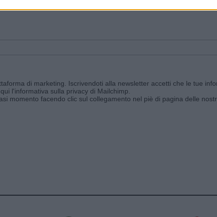
ggi e ricevi le nostre email periodiche contenenti le ultime notizie pubbli
aforma di marketing. Iscrivendoti alla newsletter accetti che le tue info
qui l'informativa sulla privacy di Mailchimp
.
siasi momento facendo clic sul collegamento nel piè di pagina delle nostr