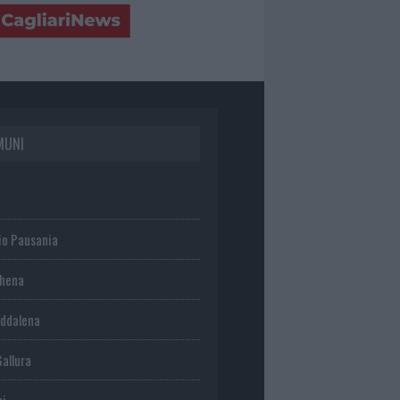
MUNI
io Pausania
chena
ddalena
Gallura