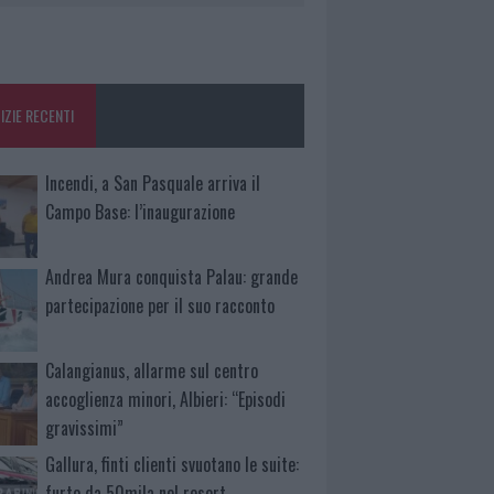
IZIE RECENTI
Incendi, a San Pasquale arriva il
Campo Base: l’inaugurazione
Andrea Mura conquista Palau: grande
partecipazione per il suo racconto
Calangianus, allarme sul centro
accoglienza minori, Albieri: “Episodi
gravissimi”
Gallura, finti clienti svuotano le suite:
furto da 50mila nel resort