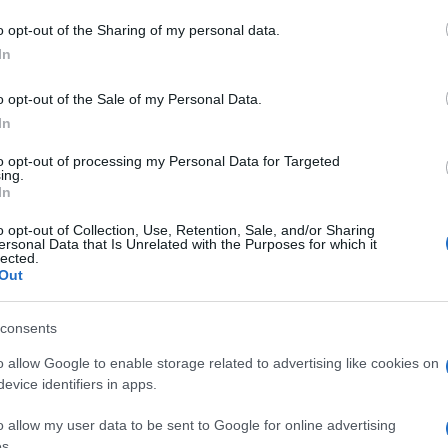
o opt-out of the Sharing of my personal data.
In
do nella sezione
Login
dal menù del sito o
o opt-out of the Sale of my Personal Data.
In
to opt-out of processing my Personal Data for Targeted
ing.
o Arzachena
Morto Investito Arzachena
In
rzachena
o opt-out of Collection, Use, Retention, Sale, and/or Sharing
ersonal Data that Is Unrelated with the Purposes for which it
lected.
Out
consents
o allow Google to enable storage related to advertising like cookies on
dente
Prossimo articolo
evice identifiers in apps.
o allow my user data to be sent to Google for online advertising
s.