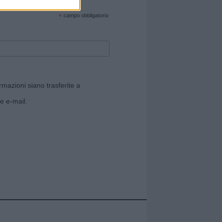
cate sul sito web!
*
campo obbligatorio
rmazioni siano trasferite a
e e-mail.