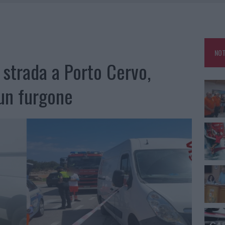
E CALDO TORNANO PROTAGONISTI
A IL CAMPO BASE: L’INAUGURAZIONE
: GRANDE PARTECIPAZIONE PER IL SUO RACCONTO
NOT
RO ACCOGLIENZA MINORI, ALBIERI: “EPISODI GRAVISSIMI”
strada a Porto Cervo,
un furgone