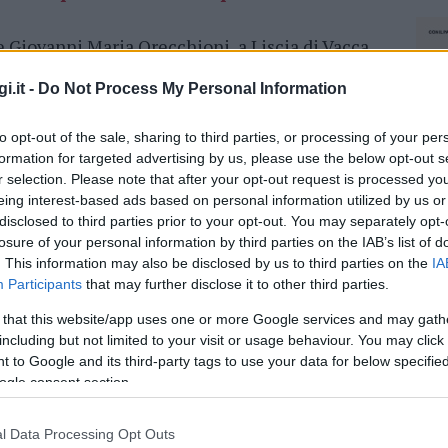
e Giovanni Maria Orecchioni, a Liscia di Vacca,
e informazioni disponibili
, ha perso il
i.it -
Do Not Process My Personal Information
 tragico impatto con il 76enne che stava
a. L’anziano
è stato travolto
dal veicolo e ha
to opt-out of the sale, sharing to third parties, or processing of your per
intrappolato sotto il furgone fino all’arrivo dei
formation for targeted advertising by us, please use the below opt-out s
r selection. Please note that after your opt-out request is processed y
eing interest-based ads based on personal information utilized by us or
 del fuoco di Arzachena. Il luogo dell’incidente
disclosed to third parties prior to your opt-out. You may separately opt-
a
operatori del 118-Areus
, che hanno tentato
losure of your personal information by third parties on the IAB’s list of
Presenti anche gli agenti della Polizia Stradale
. This information may also be disclosed by us to third parties on the
IA
Participants
that may further disclose it to other third parties.
vigili del fuoco. Le
circostanze precise
oggetto di indagine.
 that this website/app uses one or more Google services and may gath
including but not limited to your visit or usage behaviour. You may click 
 to Google and its third-party tags to use your data for below specifi
azionali?
ogle consent section.
 mese
cliccando
qui
l Data Processing Opt Outs
NEC