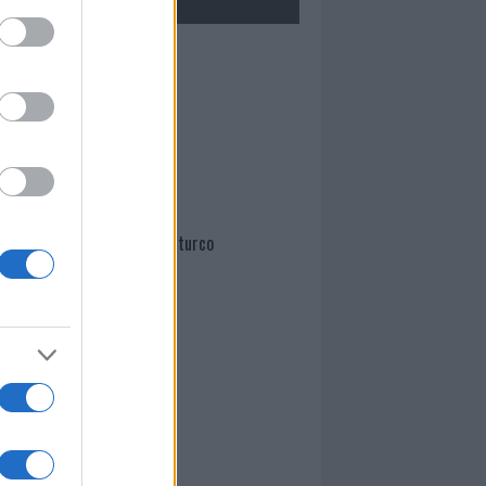
Mario Malu
Paolo Pinna
Martina Agostina Diturco
I nostri cari
I nostri cari