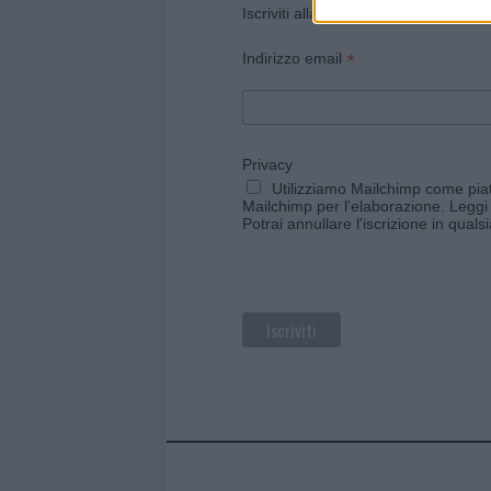
Iscriviti alla newsletter di Gallura O
*
Indirizzo email
Privacy
Utilizziamo Mailchimp come piatt
Mailchimp per l'elaborazione.
Leggi 
Potrai annullare l'iscrizione in qual