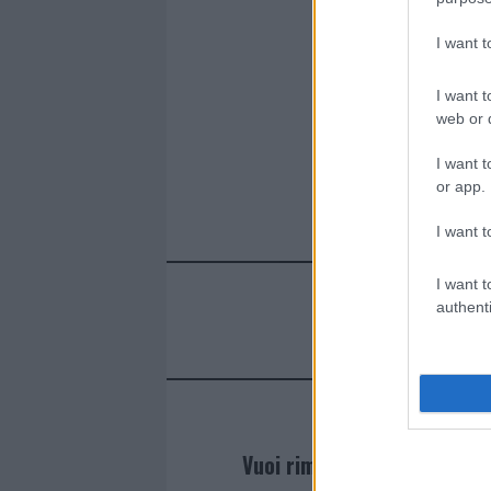
o
p
k
p
I want 
I want t
web or d
I want t
or app.
I want t
I want t
authenti
Vuoi rimanere sempre agg