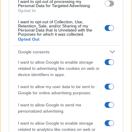
I want to opt-out of processing my
Sei già abbonato?
Personal Data for Targeted Advertising.
Opted In
Puoi effettuare l'accesso andando nella
I want to opt-out of Collection, Use,
Retention, Sale, and/or Sharing of my
sezione
Login
dal menù del sito o
Personal Data that Is Unrelated with the
Purposes for which it was collected.
cliccando
qui
Opted Out
Google consents
TEMI:
Comune Di Olbia
Notizie Gallura
I want to allow Google to enable storage
Notizie Olbia
Notizie Sardegna
Olbia Notizie
related to advertising like cookies on web or
device identifiers in apps.
Notizie in tempo reale?
Entra nel canale telegram di
I want to allow my user data to be sent to
Google for online advertising purposes.
GalluraOggi.it
I want to allow Google to send me
personalized advertising.
Inviaci le tue segnalazioni,
I want to allow Google to enable storage
related to analytics like cookies on web or
i tuoi video e le tue foto