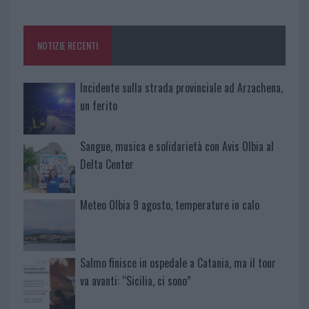
o
r
st
A
o
p
NOTIZIE RECENTI
k
p
Incidente sulla strada provinciale ad Arzachena,
un ferito
Sangue, musica e solidarietà con Avis Olbia al
Delta Center
Meteo Olbia 9 agosto, temperature in calo
Salmo finisce in ospedale a Catania, ma il tour
va avanti: “Sicilia, ci sono”