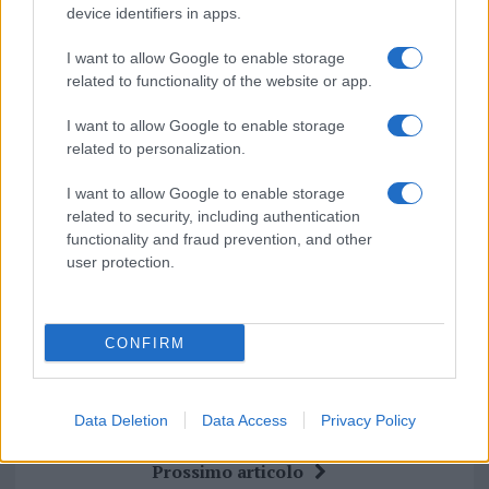
device identifiers in apps.
Su WhatsApp al numero +39
345 356 7512
I want to allow Google to enable storage
related to functionality of the website or app.
I want to allow Google to enable storage
related to personalization.
Ricevi le nostre ultime news
I want to allow Google to enable storage
related to security, including authentication
da
Google News
functionality and fraud prevention, and other
user protection.
Condividi l'articolo
CONFIRM
F
T
Pi
W
S
a
w
n
h
h
Data Deletion
Data Access
Privacy Policy
ce
it
te
at
a
Articolo precedente
b
te
re
s
re
Prossimo articolo