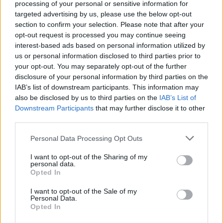
processing of your personal or sensitive information for
targeted advertising by us, please use the below opt-out
section to confirm your selection. Please note that after your
opt-out request is processed you may continue seeing
interest-based ads based on personal information utilized by
us or personal information disclosed to third parties prior to
your opt-out. You may separately opt-out of the further
disclosure of your personal information by third parties on the
IAB’s list of downstream participants. This information may
also be disclosed by us to third parties on the
IAB’s List of
Downstream Participants
that may further disclose it to other
third parties.
Please note that this website/app uses one or more Google
Personal Data Processing Opt Outs
services and may gather and store information including but
not limited to your visit or usage behaviour. You may click to
I want to opt-out of the Sharing of my
personal data.
Vuoi rimuovere le pubblicità nazionali?
grant or deny consent to Google and its third-party tags to
Opted In
use your data for below specified purposes in below Google
consent section.
Puoi abbonarti a
soli € 1,10 al mese
I want to opt-out of the Sale of my
Personal Data.
cliccando
qui
Opted In