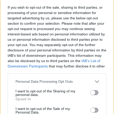
If you wish to opt-out of the sale, sharing to third parties, or
processing of your personal or sensitive information for
Inviaci le tue segnalazioni,
targeted advertising by us, please use the below opt-out
i tuoi video e le tue foto
section to confirm your selection. Please note that after your
Su WhatsApp al numero +39
opt-out request is processed you may continue seeing
345 356 7512
interest-based ads based on personal information utilized by
us or personal information disclosed to third parties prior to
your opt-out. You may separately opt-out of the further
disclosure of your personal information by third parties on the
IAB’s list of downstream participants. This information may
also be disclosed by us to third parties on the
IAB’s List of
Ricevi le nostre ultime news
Downstream Participants
that may further disclose it to other
third parties.
da
Google News
Please note that this website/app uses one or more Google
Personal Data Processing Opt Outs
services and may gather and store information including but
not limited to your visit or usage behaviour. You may click to
I want to opt-out of the Sharing of my
personal data.
Condividi l'articolo
grant or deny consent to Google and its third-party tags to
Opted In
use your data for below specified purposes in below Google
F
T
Pi
W
S
consent section.
I want to opt-out of the Sale of my
Personal Data.