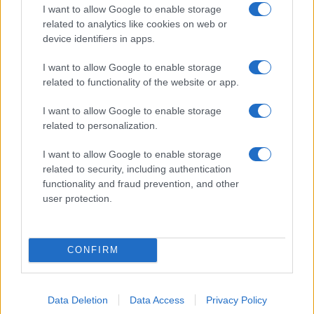
I want to allow Google to enable storage
Jovanotti, Gabry Ponte e Alfa: Olbia ombelico del
related to analytics like cookies on web or
mondo per una notte
device identifiers in apps.
I want to allow Google to enable storage
Giorgia Meloni a La Maddalena, la vicesindaco:
related to functionality of the website or app.
“Orgoglio e discrezione per visita privata̶…
I want to allow Google to enable storage
related to personalization.
Incendio nella notte a Olbia, a fuoco due furgoni
I want to allow Google to enable storage
related to security, including authentication
functionality and fraud prevention, and other
A fuoco un deposito con bombole, intervento dei
user protection.
vigili del fuoco a Rudalza
CONFIRM
Data Deletion
Data Access
Privacy Policy