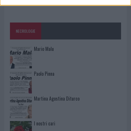
NECROLOGIE
Mario Malu
Paolo Pinna
Martina Agostina Diturco
I nostri cari