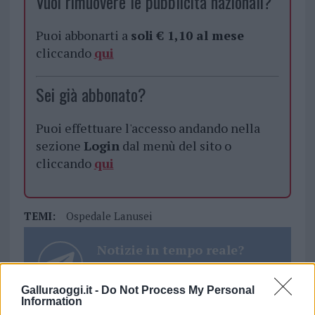
Vuoi rimuovere le pubblicità nazionali?
Puoi abbonarti a
soli € 1,10 al mese
cliccando
qui
Sei già abbonato?
Puoi effettuare l'accesso andando nella
sezione
Login
dal menù del sito o
cliccando
qui
TEMI:
Ospedale Lanusei
Notizie in tempo reale?
Entra nel canale telegram di
GalluraOggi.it
Galluraoggi.it -
Do Not Process My Personal
Information