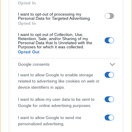
a
w
n
h
h
Opted In
ce
it
te
at
a
Articolo precedente
I want to opt-out of processing my
b
te
re
s
re
Personal Data for Targeted Advertising.
Prossimo articolo
Opted In
o
r
st
A
I want to opt-out of Collection, Use,
o
p
Retention, Sale, and/or Sharing of my
Personal Data that Is Unrelated with the
NOTIZIE RECENTI
k
p
Purposes for which it was collected.
Opted Out
Sangue, musica e solidarietà con Avis Olbia al
Google consents
Delta Center
I want to allow Google to enable storage
related to advertising like cookies on web or
Meteo Olbia 9 agosto, temperature in calo
device identifiers in apps.
I want to allow my user data to be sent to
Google for online advertising purposes.
Salmo finisce in ospedale a Catania, ma il tour
I want to allow Google to send me
va avanti: “Sicilia, ci sono”
personalized advertising.