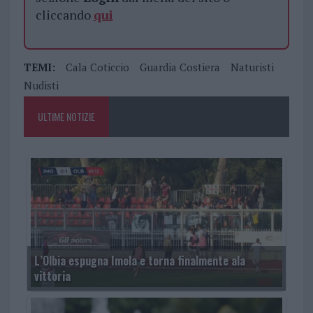
cliccando
qui
TEMI:
Cala Coticcio
Guardia Costiera
Naturisti
Nudisti
ULTIME NOTIZIE
L’Olbia espugna Imola e torna finalmente ala
vittoria