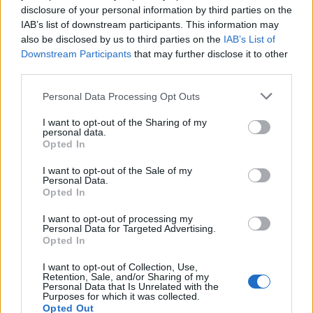
disclosure of your personal information by third parties on the
IAB’s list of downstream participants. This information may
also be disclosed by us to third parties on the
IAB’s List of
Downstream Participants
that may further disclose it to other
third parties.
Please note that this website/app uses one or more Google
Personal Data Processing Opt Outs
services and may gather and store information including but
not limited to your visit or usage behaviour. You may click to
I want to opt-out of the Sharing of my
personal data.
grant or deny consent to Google and its third-party tags to
Opted In
use your data for below specified purposes in below Google
consent section.
I want to opt-out of the Sale of my
Personal Data.
Opted In
I want to opt-out of processing my
Personal Data for Targeted Advertising.
Opted In
TEMI:
Cala Coticcio
Guardia Costiera
Naturisti
I want to opt-out of Collection, Use,
Nudisti
Retention, Sale, and/or Sharing of my
Personal Data that Is Unrelated with the
Purposes for which it was collected.
Inviaci le tue segnalazioni,
Opted Out