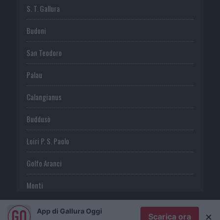
S. T. Gallura
Budoni
San Teodoro
Palau
Calangianus
Buddusò
Loiri P. S. Paolo
Golfo Aranci
Monti
Telti
App di Gallura Oggi
×
Scarica ora