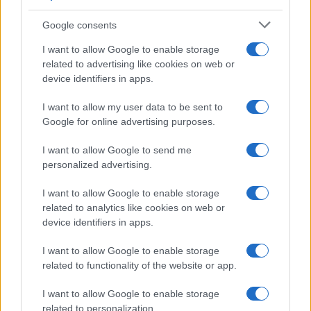
i tuoi video e le tue foto
Google consents
Su WhatsApp al numero +39
345 356 7512
I want to allow Google to enable storage
related to advertising like cookies on web or
device identifiers in apps.
I want to allow my user data to be sent to
Notizie in tempo reale?
Google for online advertising purposes.
Entra nel canale telegram di
GalluraOggi.it
I want to allow Google to send me
personalized advertising.
I want to allow Google to enable storage
related to analytics like cookies on web or
device identifiers in apps.
Ricevi le nostre ultime news
I want to allow Google to enable storage
da
Google News
related to functionality of the website or app.
I want to allow Google to enable storage
related to personalization.