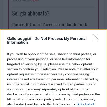
Sei già abbonato?
Puoi effettuare l'accesso andando nella
sezione
Login
dal menù del sito o
cliccando
qui
Galluraoggi.it -
Do Not Process My Personal
Information
TEMI:
Aga Khan
Al-Thani
Costa Smeralda
If you wish to opt-out of the sale, sharing to third parties, or
processing of your personal or sensitive information for
Donald Trump
Tom Barrack
targeted advertising by us, please use the below opt-out
section to confirm your selection. Please note that after your
Notizie in tempo reale?
opt-out request is processed you may continue seeing
Entra nel canale telegram di
interest-based ads based on personal information utilized by
GalluraOggi.it
us or personal information disclosed to third parties prior to
your opt-out. You may separately opt-out of the further
disclosure of your personal information by third parties on the
IAB’s list of downstream participants. This information may
also be disclosed by us to third parties on the
IAB’s List of