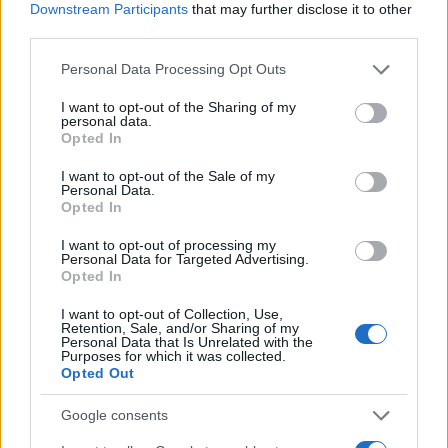
Inviaci le tue segnalazioni,
Downstream Participants
that may further disclose it to other
i tuoi video e le tue foto
third parties.
Su WhatsApp al numero +39
Please note that this website/app uses one or more Google
Personal Data Processing Opt Outs
345 356 7512
services and may gather and store information including but
not limited to your visit or usage behaviour. You may click to
I want to opt-out of the Sharing of my
personal data.
grant or deny consent to Google and its third-party tags to
Opted In
use your data for below specified purposes in below Google
consent section.
I want to opt-out of the Sale of my
Ricevi le nostre ultime news
Personal Data.
Opted In
da
Google News
I want to opt-out of processing my
Personal Data for Targeted Advertising.
Opted In
I want to opt-out of Collection, Use,
Condividi l'articolo
Retention, Sale, and/or Sharing of my
Personal Data that Is Unrelated with the
Purposes for which it was collected.
F
T
Pi
W
S
Opted Out
a
w
n
h
h
Google consents
ce
it
te
at
a
Articolo precedente