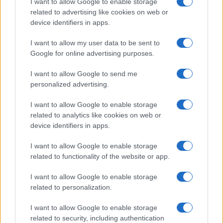
I want to allow Google to enable storage
b
te
re
s
re
Prossimo articolo
related to advertising like cookies on web or
o
r
st
A
device identifiers in apps.
o
p
I want to allow my user data to be sent to
NOTIZIE RECENTI
k
p
Google for online advertising purposes.
I want to allow Google to send me
Sangue, musica e solidarietà con Avis Olbia al
personalized advertising.
Delta Center
I want to allow Google to enable storage
related to analytics like cookies on web or
Meteo Olbia 9 agosto, temperature in calo
device identifiers in apps.
I want to allow Google to enable storage
related to functionality of the website or app.
Salmo finisce in ospedale a Catania, ma il tour
va avanti: “Sicilia, ci sono”
I want to allow Google to enable storage
related to personalization.
Jovanotti, Gabry Ponte e Alfa: Olbia ombelico del
I want to allow Google to enable storage
mondo per una notte
related to security, including authentication