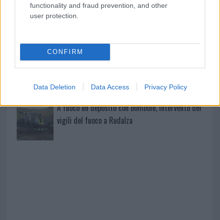
functionality and fraud prevention, and other
user protection.
Giorgia Meloni a La Maddalena, la vicesindaco:
“Orgoglio e discrezione per visita privata̶…
CONFIRM
Incendio nella notte a Olbia, a fuoco due furgoni
Data Deletion
Data Access
Privacy Policy
A fuoco un deposito con bombole, intervento dei
vigili del fuoco a Rudalza