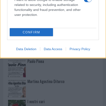
related to security, including authentication
functionality and fraud prevention, and other
user protection.
NECROLOGIE
CONFIRM
Mario Malu
Data Deletion
Data Access
Privacy Policy
Paolo Pinna
Martina Agostina Diturco
I nostri cari