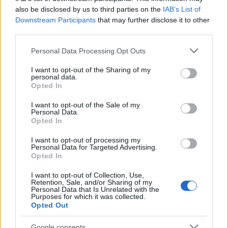
a
w
n
h
h
also be disclosed by us to third parties on the
IAB’s List of
ce
it
te
at
a
Downstream Participants
that may further disclose it to other
Articolo precedente
third parties.
b
te
re
s
re
Prossimo articolo
Please note that this website/app uses one or more Google
o
r
st
A
Personal Data Processing Opt Outs
services and may gather and store information including but
o
p
not limited to your visit or usage behaviour. You may click to
I want to opt-out of the Sharing of my
personal data.
NOTIZIE RECENTI
grant or deny consent to Google and its third-party tags to
k
p
Opted In
use your data for below specified purposes in below Google
consent section.
I want to opt-out of the Sale of my
Lettini e arredi abusivi sulla spiaggia libera,
Personal Data.
Opted In
sequestri a Olbia e Arzachena
I want to opt-out of processing my
Personal Data for Targeted Advertising.
È morto Francesco Guccini, il maestro che
Opted In
rifiutò la Costa Smeralda
I want to opt-out of Collection, Use,
Retention, Sale, and/or Sharing of my
Personal Data that Is Unrelated with the
Nuovo sportello rifiuti a Palau, una svolta per gli
Purposes for which it was collected.
Opted Out
utenti
Google consents