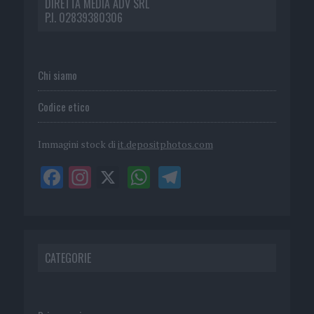
DIRETTA MEDIA ADV SRL
P.I. 02839380306
Chi siamo
Codice etico
Immagini stock di
it.depositphotos.com
CATEGORIE