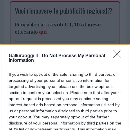
Vuoi rimuovere le pubblicità nazionali?
Puoi abbonarti a
soli € 1,10 al mese
cliccando
qui
Sei già abbonato?
Galluraoggi.it -
Do Not Process My Personal
Information
Puoi effettuare l'accesso andando nella
sezione
Login
dal menù del sito o
If you wish to opt-out of the sale, sharing to third parties, or
cliccando
qui
processing of your personal or sensitive information for
targeted advertising by us, please use the below opt-out
section to confirm your selection. Please note that after your
TEMI:
Meningite Sassari
opt-out request is processed you may continue seeing
interest-based ads based on personal information utilized by
Condividi l'articolo
us or personal information disclosed to third parties prior to
your opt-out. You may separately opt-out of the further
F
T
Pi
W
S
disclosure of your personal information by third parties on the
IAB’s list of downstream participants. This information may