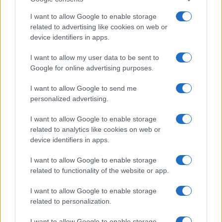
Migliori agenzie per l’Attestazione SOA in Italia:
I want to allow Google to enable storage
lista delle 4 realtà più efficienti nella g…
related to advertising like cookies on web or
device identifiers in apps.
“Sul filo del discorso”: sold out ad Olbia per il
I want to allow my user data to be sent to
reading su Atzeni
Google for online advertising purposes.
I want to allow Google to send me
La Maddalena, festa per i 30 anni del Diving
personalized advertising.
center di Tegge
I want to allow Google to enable storage
related to analytics like cookies on web or
Esce di strada con l’auto ad Arzachena: ferito il
device identifiers in apps.
conducente
I want to allow Google to enable storage
related to functionality of the website or app.
I want to allow Google to enable storage
related to personalization.
I want to allow Google to enable storage