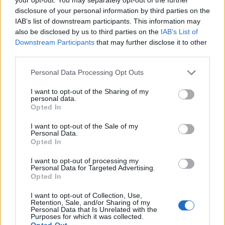
Inviaci le tue segnalazioni,
disclosure of your personal information by third parties on the
i tuoi video e le tue foto
IAB’s list of downstream participants. This information may
Su WhatsApp al numero +39
also be disclosed by us to third parties on the
IAB’s List of
345 356 7512
Downstream Participants
that may further disclose it to other
third parties.
Please note that this website/app uses one or more Google
Personal Data Processing Opt Outs
services and may gather and store information including but
Notizie in tempo reale?
not limited to your visit or usage behaviour. You may click to
I want to opt-out of the Sharing of my
personal data.
Entra nel canale telegram di
grant or deny consent to Google and its third-party tags to
Opted In
use your data for below specified purposes in below Google
GalluraOggi.it
consent section.
I want to opt-out of the Sale of my
Personal Data.
Opted In
I want to opt-out of processing my
Personal Data for Targeted Advertising.
Ricevi le nostre ultime news
Opted In
I want to opt-out of Collection, Use,
da
Google News
Retention, Sale, and/or Sharing of my
Personal Data that Is Unrelated with the
Purposes for which it was collected.
Opted Out