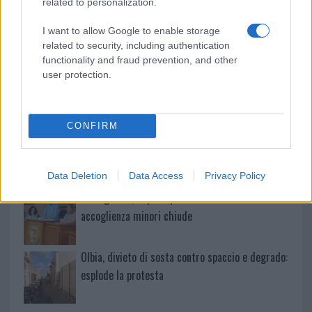
related to personalization.
Ristorante distrutto dalle fiamme a La
I want to allow Google to enable storage
Maddalena, incendio a Monti d’à rena
related to security, including authentication
functionality and fraud prevention, and other
user protection.
Le previsioni meteo per il weekend a Olbia e in
Gallura
CONFIRM
Michelle Hunziker in Gallura, bella anche dal
vivo: un amico vip svela come fa
Data Deletion
Data Access
Privacy Policy
Calangianus, dopo le polemiche il centro
accoglienza minori chiude
Olbia, divieto di sosta contro spaccio e degrado:
esplode la protesta