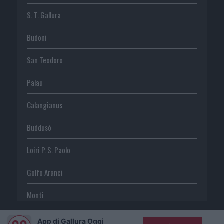
S. T. Gallura
Budoni
San Teodoro
Palau
Calangianus
Buddusò
Loiri P. S. Paolo
Golfo Aranci
Monti
Telti
App di Gallura Oggi