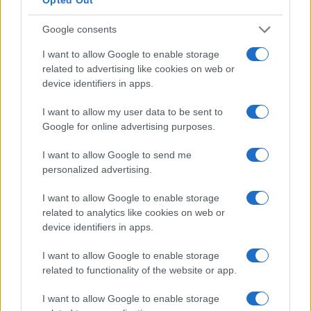
Condividi l'articolo
Google consents
F
T
Pi
W
S
I want to allow Google to enable storage
a
w
n
h
h
related to advertising like cookies on web or
device identifiers in apps.
ce
it
te
at
a
Articolo precedente
b
te
re
s
re
I want to allow my user data to be sent to
Prossimo articolo
Google for online advertising purposes.
o
r
st
A
o
p
I want to allow Google to send me
personalized advertising.
NOTIZIE RECENTI
k
p
I want to allow Google to enable storage
Incendio nella notte a Olbia, a fuoco due furgoni
related to analytics like cookies on web or
device identifiers in apps.
I want to allow Google to enable storage
related to functionality of the website or app.
A fuoco un deposito con bombole, intervento dei
vigili del fuoco a Rudalza
I want to allow Google to enable storage