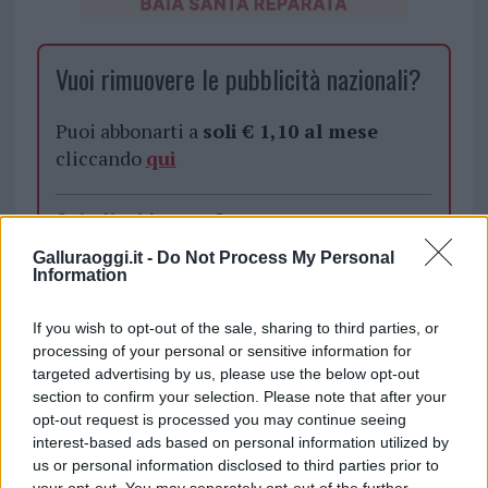
Vuoi rimuovere le pubblicità nazionali?
Puoi abbonarti a
soli € 1,10 al mese
cliccando
qui
Sei già abbonato?
Galluraoggi.it -
Do Not Process My Personal
Puoi effettuare l'accesso andando nella
Information
sezione
Login
dal menù del sito o
cliccando
qui
If you wish to opt-out of the sale, sharing to third parties, or
processing of your personal or sensitive information for
targeted advertising by us, please use the below opt-out
section to confirm your selection. Please note that after your
TEMI:
Air Italy Olbia
opt-out request is processed you may continue seeing
Continuità Territoriale Olbia
interest-based ads based on personal information utilized by
us or personal information disclosed to third parties prior to
your opt-out. You may separately opt-out of the further