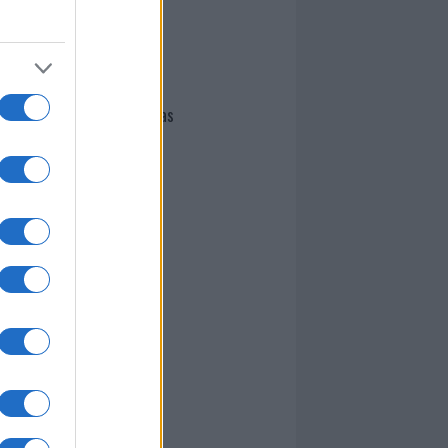
I nostri cari
Giovannimaria Cabras