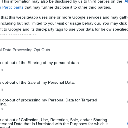
. This information may also be disclosed by us to third parties on the
IA
Participants
that may further disclose it to other third parties.
ne in atto tra Airitaly ed Alitalia sia
 that this website/app uses one or more Google services and may gath
cettabile questo silenzio da parte delle
including but not limited to your visit or usage behaviour. You may click 
 to Google and its third-party tags to use your data for below specifi
ssa compagnia – prosegue Manca -.
È
ogle consent section.
rire quanto
prima quale sarà il futuro di
uoi lavoratori che ormai da mesi vivono in uno
l Data Processing Opt Outs
o opt-out of the Sharing of my personal data.
In
o opt-out of the Sale of my Personal Data.
In
azionali?
to opt-out of processing my Personal Data for Targeted
ing.
In
 mese
cliccando
qui
o opt-out of Collection, Use, Retention, Sale, and/or Sharing
ersonal Data that Is Unrelated with the Purposes for which it
lected.