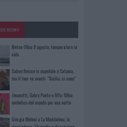
IZIE RECENTI
Meteo Olbia 9 agosto, temperature in
calo
Salmo finisce in ospedale a Catania,
ma il tour va avanti: “Sicilia, ci sono”
Jovanotti, Gabry Ponte e Alfa: Olbia
ombelico del mondo per una notte
Giorgia Meloni a La Maddalena, la
vicesindaco: “Orgoglio e discrezione