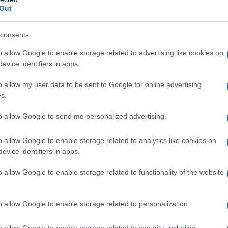
Out
do nella sezione
Login
dal menù del sito o
consents
o allow Google to enable storage related to advertising like cookies on
evice identifiers in apps.
ca
o allow my user data to be sent to Google for online advertising
s.
lazioni, i tuoi video e le tue foto
ro +39 345 356 7512
to allow Google to send me personalized advertising.
o allow Google to enable storage related to analytics like cookies on
evice identifiers in apps.
eale?
o allow Google to enable storage related to functionality of the website
gram di GalluraOggi.it
o allow Google to enable storage related to personalization.
o allow Google to enable storage related to security, including