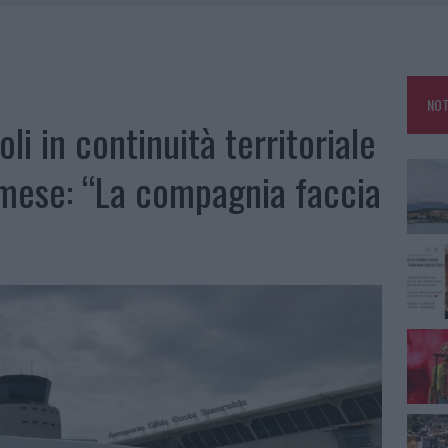
A: OLBIA OMBELICO DEL MONDO PER UNA NOTTE
, LA VICESINDACO: “ORGOGLIO E DISCREZIONE PER VISITA PRIVATA”
 A FUOCO DUE FURGONI
NOT
ATURE IN CALO
oli in continuità territoriale
e mese: “La compagnia faccia