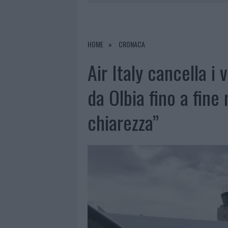
8 AGOSTO 2026
|
JOVANOTTI, GABRY PONTE E ALF
8 AGOSTO 2026
|
GIORGIA MELONI A LA MADDALENA
8 AGOSTO 2026
|
INCENDIO NELLA NOTTE A OLBIA,
HOME
CRONACA
8 AGOSTO 2026
|
METEO OLBIA 9 AGOSTO, TEMPER
Air Italy cancella i v
da Olbia fino a fin
chiarezza”