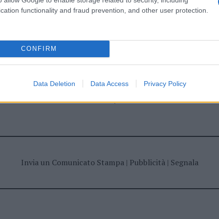
ime news da
Google News
cation functionality and fraud prevention, and other user protection.
CONFIRM
Data Deletion
Data Access
Privacy Policy
dente
Prossimo articolo
Invia un Comunicato Stampa
|
Pubblicità
|
Segnala