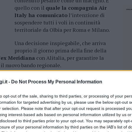
contenuto pesante come un macigno. È
quello con il
quale la compagnia Air
Italy ha comunicato
l’intenzione di
sospendere tutti i voli in continuità
territoriale da Olbia per Roma e Milano.
Una decisione inspiegabile, che arriva
proprio il giorno prima della fine della
l’ex Meridiana
con Alitalia, per garantire la
il nuovo bando regionale.
e pochi giorni fa dallo stesso Coo Rossen
i.it -
Do Not Process My Personal Information
 dovuta essere decisiva per capire se Airitaly
e verso Roma e Milano
dallo scalo di Olbia ed
to opt-out of the sale, sharing to third parties, or processing of your per
nnesima, inaccettabile cancellazione di voli”,
formation for targeted advertising by us, please use the below opt-out s
aria provinciale della Uil.
r selection. Please note that after your opt-out request is processed y
eing interest-based ads based on personal information utilized by us or
ta ulteriore scelta della compagnia può essere
disclosed to third parties prior to your opt-out. You may separately opt-
losure of your personal information by third parties on the IAB’s list of
, nel tentativo di disimpegno della linea
NEC