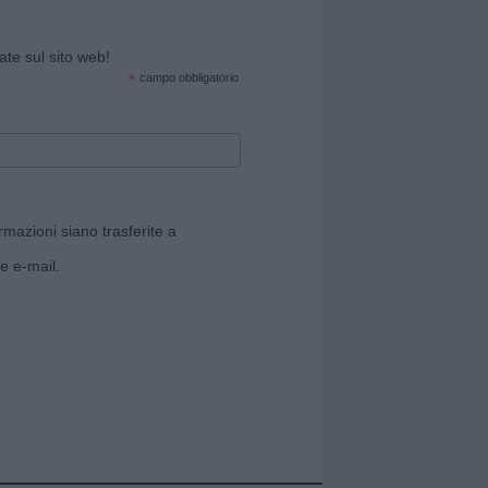
cate sul sito web!
*
campo obbligatorio
rmazioni siano trasferite a
e e-mail.