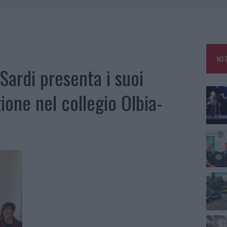
 OUT AD OLBIA PER IL READING SU ATZENI
NNI DEL DIVING CENTER DI TEGGE
 ARZACHENA: FERITO IL CONDUCENTE
NOT
 Sardi presenta i suoi
ione nel collegio Olbia-