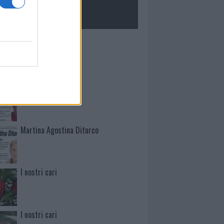
ROLOGIE
Mario Malu
Paolo Pinna
Martina Agostina Diturco
I nostri cari
I nostri cari