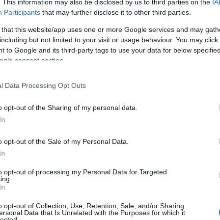
. This information may also be disclosed by us to third parties on the
IA
rché i giovani sardi decidano di restare
e
Participants
that may further disclose it to other third parties.
istenti”, ha dichiarato il candidato Renato
 that this website/app uses one or more Google services and may gath
iovani, lavoro e futuro, i temi
including but not limited to your visit or usage behaviour. You may click 
 dei Sardi punterà per il rilancio della Gallura.
 to Google and its third-party tags to use your data for below specifi
ogle consent section.
l Data Processing Opt Outs
o opt-out of the Sharing of my personal data.
In
o opt-out of the Sale of my Personal Data.
In
azionali?
to opt-out of processing my Personal Data for Targeted
ing.
 mese
cliccando
qui
In
o opt-out of Collection, Use, Retention, Sale, and/or Sharing
ersonal Data that Is Unrelated with the Purposes for which it
lected.