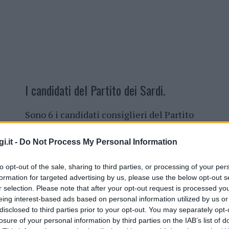
I candidati del Partito dei Sardi.
Sono 6 i candidati consiglieri del Partito
dei Sardi nel collegio di Olbia-Tempio
per le prossime elezioni regionali.
i.it -
Do Not Process My Personal Information
Renato Azara, Piera Coccu, Antonio
Giagoni, Pierpaola Isoni, Paola
to opt-out of the sale, sharing to third parties, or processing of your per
Pischedda e Gian Domenico Scotto
,
formation for targeted advertising by us, please use the below opt-out s
r selection. Please note that after your opt-out request is processed y
questa la squadra che sosterrà la
eing interest-based ads based on personal information utilized by us or
candidatura di Paolo Maninchedda alla
disclosed to third parties prior to your opt-out. You may separately opt-
presidenza della Regione.
losure of your personal information by third parties on the IAB’s list of