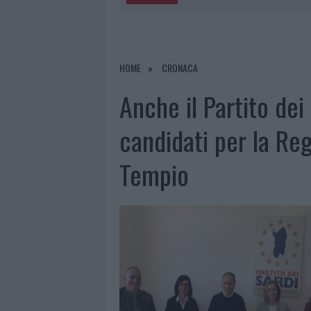
5 AGOSTO 2026
|
“SUL FILO DEL DISCORSO”: SOLD
5 AGOSTO 2026
|
LA MADDALENA, FESTA PER I 30 A
5 AGOSTO 2026
|
ESCE DI STRADA CON L’AUTO AD
HOME
CRONACA
Anche il Partito dei
candidati per la Reg
Tempio