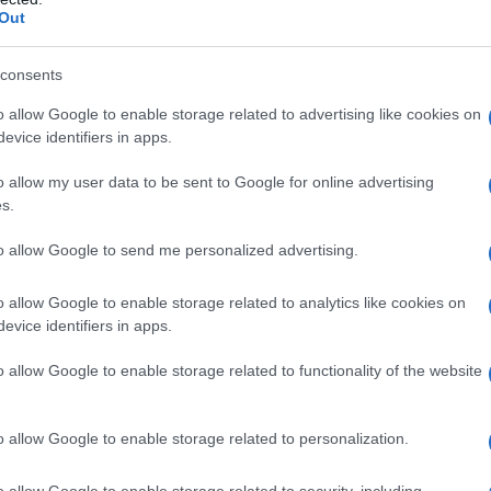
Out
do nella sezione
Login
dal menù del sito o
consents
o allow Google to enable storage related to advertising like cookies on
evice identifiers in apps.
o allow my user data to be sent to Google for online advertising
eale?
s.
gram di GalluraOggi.it
to allow Google to send me personalized advertising.
o allow Google to enable storage related to analytics like cookies on
evice identifiers in apps.
lazioni, i tuoi video e le tue foto
ro +39 345 356 7512
o allow Google to enable storage related to functionality of the website
o allow Google to enable storage related to personalization.
ime news da
Google News
o allow Google to enable storage related to security, including