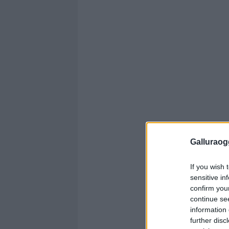
Galluraogg
If you wish 
sensitive in
confirm you
continue se
information 
further disc