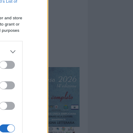
B’s List of
er and store
to grant or
ed purposes