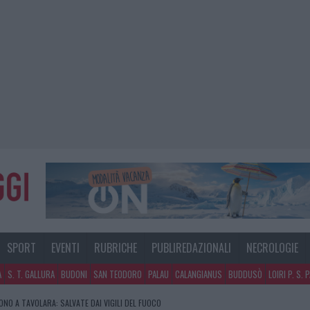
SPORT
EVENTI
RUBRICHE
PUBLIREDAZIONALI
NECROLOGIE
A
S. T. GALLURA
BUDONI
SAN TEODORO
PALAU
CALANGIANUS
BUDDUSÒ
LOIRI P. S. 
NO A TAVOLARA: SALVATE DAI VIGILI DEL FUOCO
GOSTO, MIGLIORA IL TEMPO IN GALLURA