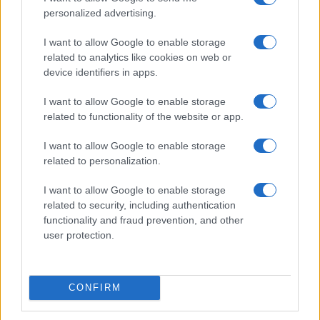
personalized advertising.
Condividi l'articolo
F
T
Pi
W
S
I want to allow Google to enable storage
related to analytics like cookies on web or
a
w
n
h
h
device identifiers in apps.
ce
it
te
at
a
Articolo precedente
I want to allow Google to enable storage
b
te
re
s
re
Prossimo articolo
related to functionality of the website or app.
o
r
st
A
I want to allow Google to enable storage
o
p
related to personalization.
NOTIZIE RECENTI
k
p
I want to allow Google to enable storage
related to security, including authentication
Sangue, musica e solidarietà con Avis Olbia al
functionality and fraud prevention, and other
Delta Center
user protection.
Meteo Olbia 9 agosto, temperature in calo
CONFIRM