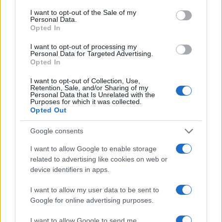
consent section.
i tuoi video e le tue foto
I want to opt-out of the Sale of my
Personal Data.
Su WhatsApp al numero +39
Opted In
345 356 7512
I want to opt-out of processing my
Personal Data for Targeted Advertising.
Opted In
I want to opt-out of Collection, Use,
Notizie in tempo reale?
Retention, Sale, and/or Sharing of my
Personal Data that Is Unrelated with the
Entra nel canale telegram di
Purposes for which it was collected.
GalluraOggi.it
Opted Out
Google consents
I want to allow Google to enable storage
related to advertising like cookies on web or
Ricevi le nostre ultime news
device identifiers in apps.
I want to allow my user data to be sent to
da
Google News
Google for online advertising purposes.
I want to allow Google to send me