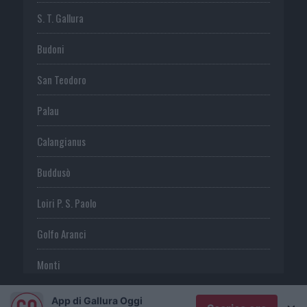
S. T. Gallura
Budoni
San Teodoro
Palau
Calangianus
Buddusò
Loiri P. S. Paolo
Golfo Aranci
Monti
Telti
App di Gallura Oggi