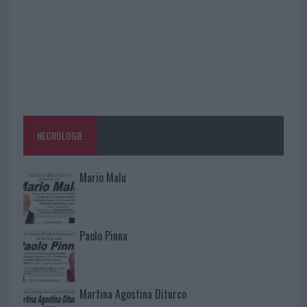
NECROLOGIE
Mario Malu
Paolo Pinna
Martina Agostina Diturco