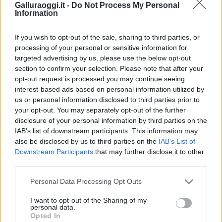
Vuoi rimuovere le pubblicità nazionali?
Galluraoggi.it -
Do Not Process My Personal
Information
Puoi abbonarti a
soli € 1,10 al mese
If you wish to opt-out of the sale, sharing to third parties, or
cliccando
qui
processing of your personal or sensitive information for
targeted advertising by us, please use the below opt-out
section to confirm your selection. Please note that after your
Sei già abbonato?
opt-out request is processed you may continue seeing
interest-based ads based on personal information utilized by
Puoi effettuare l'accesso andando nella
us or personal information disclosed to third parties prior to
sezione
Login
dal menù del sito o
your opt-out. You may separately opt-out of the further
cliccando
qui
disclosure of your personal information by third parties on the
IAB’s list of downstream participants. This information may
also be disclosed by us to third parties on the
IAB’s List of
Downstream Participants
that may further disclose it to other
TEMI:
Antonello Zanda
Edoardo Balzarini
third parties.
Gregorio Capasso
Notizie Olbia
Ponti Olbia
Please note that this website/app uses one or more Google
Personal Data Processing Opt Outs
Sequestro Olbia
Sequestro Ponti Olbia
services and may gather and store information including but
Settimo Nizzi
not limited to your visit or usage behaviour. You may click to
I want to opt-out of the Sharing of my
personal data.
grant or deny consent to Google and its third-party tags to
Opted In
Inviaci le tue segnalazioni,
use your data for below specified purposes in below Google