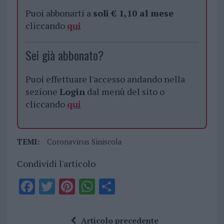
Puoi abbonarti a
soli € 1,10 al mese
cliccando
qui
Sei già abbonato?
Puoi effettuare l'accesso andando nella
sezione
Login
dal menù del sito o
cliccando
qui
TEMI:
Coronavirus Siniscola
Condividi l'articolo
F
T
Pi
W
S
a
w
n
h
h
ce
it
te
at
a
Articolo precedente