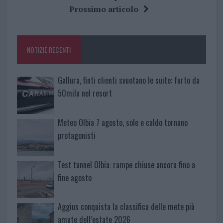
b
te
re
s
re
Prossimo articolo
o
r
st
A
o
p
NOTIZIE RECENTI
k
p
Gallura, finti clienti svuotano le suite: furto da
50mila nel resort
Meteo Olbia 7 agosto, sole e caldo tornano
protagonisti
Test tunnel Olbia: rampe chiuse ancora fino a
fine agosto
Aggius conquista la classifica delle mete più
amate dell’estate 2026