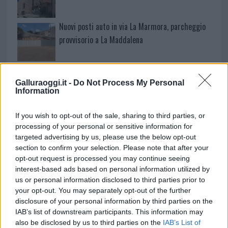
Nuovi posti auto in via La Marmora, parcheggio
provvisorio a La Maddalena
Allarme truffe a Berchidda, falsi incaricati
bussano alle porte
Galluraoggi.it -
Do Not Process My Personal
Information
Notre-Dame de Paris conquista Olbia, la prima
If you wish to opt-out of the sale, sharing to third parties, or
al Molo Brin è un successo
processing of your personal or sensitive information for
targeted advertising by us, please use the below opt-out
section to confirm your selection. Please note that after your
opt-out request is processed you may continue seeing
interest-based ads based on personal information utilized by
us or personal information disclosed to third parties prior to
your opt-out. You may separately opt-out of the further
disclosure of your personal information by third parties on the
IAB’s list of downstream participants. This information may
also be disclosed by us to third parties on the
IAB’s List of