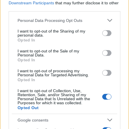
Downstream Participants
that may further disclose it to other
third parties.
NECROLOGIE
Please note that this website/app uses one or more Google
Personal Data Processing Opt Outs
services and may gather and store information including but
not limited to your visit or usage behaviour. You may click to
I want to opt-out of the Sharing of my
Mario Malu
personal data.
grant or deny consent to Google and its third-party tags to
Opted In
use your data for below specified purposes in below Google
consent section.
I want to opt-out of the Sale of my
Personal Data.
Paolo Pinna
Opted In
I want to opt-out of processing my
Personal Data for Targeted Advertising.
Opted In
Martina Agostina Diturco
I want to opt-out of Collection, Use,
Retention, Sale, and/or Sharing of my
Personal Data that Is Unrelated with the
Purposes for which it was collected.
I nostri cari
Opted Out
Google consents