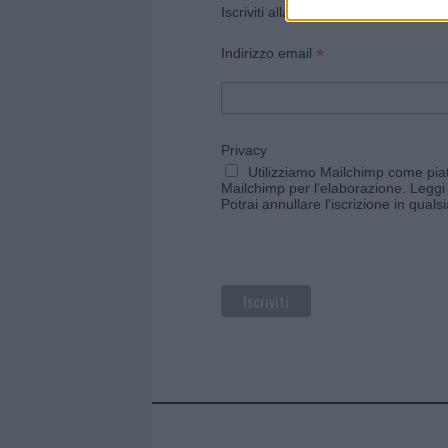
Iscriviti alla newsletter di Gallura O
*
Indirizzo email
Privacy
Utilizziamo Mailchimp come piatt
Mailchimp per l'elaborazione.
Leggi 
Potrai annullare l'iscrizione in qual