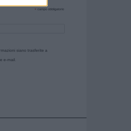
cate sul sito web!
*
campo obbligatorio
rmazioni siano trasferite a
e e-mail.