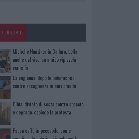
IZIE RECENTI
Michelle Hunziker in Gallura, bella
anche dal vivo: un amico vip svela
come fa
Calangianus, dopo le polemiche il
centro accoglienza minori chiude
Olbia, divieto di sosta contro spaccio
e degrado: esplode la protesta
Pausa caffè impeccabile: come
scegliere la soluzione ideale per la