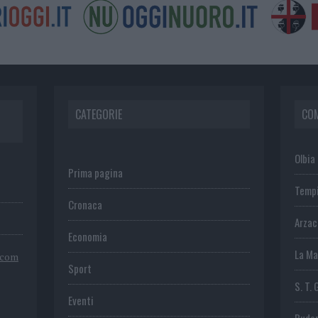
CATEGORIE
CO
Olbia
Prima pagina
Temp
Cronaca
Arza
Economia
La Ma
.com
Sport
S. T. 
Eventi