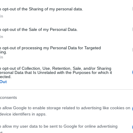
o Olbia
o opt-out of the Sharing of my personal data.
In
eale?
gram di GalluraOggi.it
o opt-out of the Sale of my Personal Data.
In
to opt-out of processing my Personal Data for Targeted
ing.
lazioni, i tuoi video e le tue foto
In
ro +39 345 356 7512
o opt-out of Collection, Use, Retention, Sale, and/or Sharing
ersonal Data that Is Unrelated with the Purposes for which it
lected.
Out
ime news da
Google News
consents
o allow Google to enable storage related to advertising like cookies on
evice identifiers in apps.
o allow my user data to be sent to Google for online advertising
s.