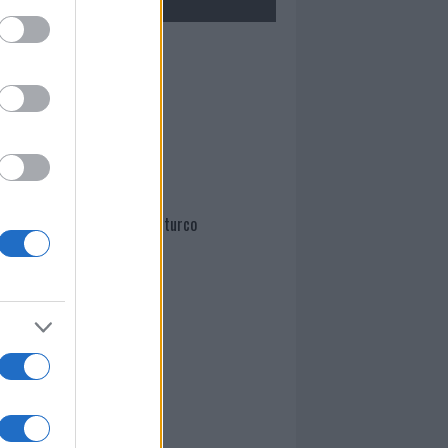
Mario Malu
Paolo Pinna
Martina Agostina Diturco
I nostri cari
I nostri cari