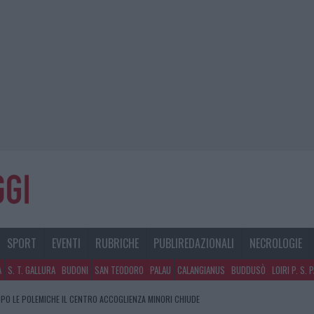
SPORT
EVENTI
RUBRICHE
PUBLIREDAZIONALI
NECROLOGIE
A
S. T. GALLURA
BUDONI
SAN TEODORO
PALAU
CALANGIANUS
BUDDUSÒ
LOIRI P. S. 
DI SOSTA CONTRO SPACCIO E DEGRADO: ESPLODE LA PROTESTA