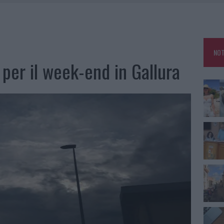
SCEGLIERE LA SOLUZIONE IDEALE PER LA CASA E L’UFFICIO
GO DOLORE: STORIA E RINASCITA DELLA STRADA CHE SEGNÒ LA GALLURA
 BELLA ANCHE DAL VIVO: UN AMICO VIP SVELA COME FA
NOT
HE IL CENTRO ACCOGLIENZA MINORI CHIUDE
 per il week-end in Gallura