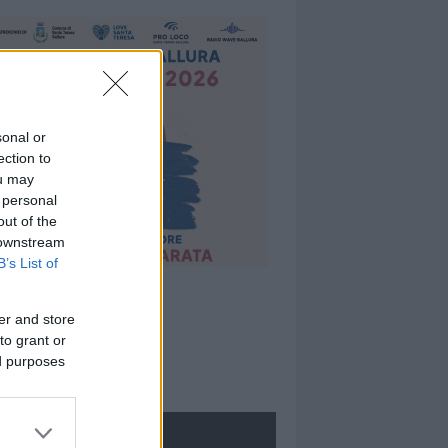
sonal or
ection to
ou may
 personal
out of the
 downstream
B’s List of
er and store
to grant or
ed purposes
ROLOGIE