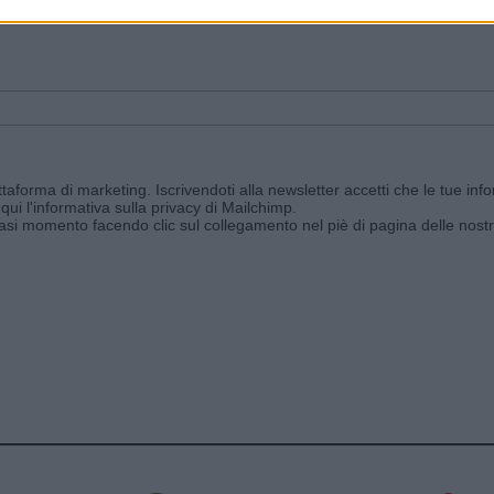
ggi e ricevi le nostre email periodiche contenenti le ultime notizie pubbli
aforma di marketing. Iscrivendoti alla newsletter accetti che le tue info
qui l'informativa sulla privacy di Mailchimp
.
siasi momento facendo clic sul collegamento nel piè di pagina delle nostr