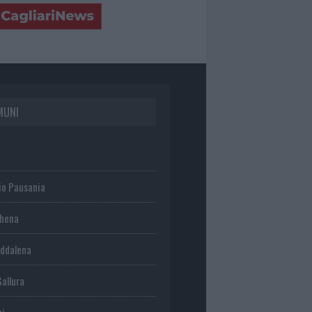
MUNI
io Pausania
chena
ddalena
Gallura