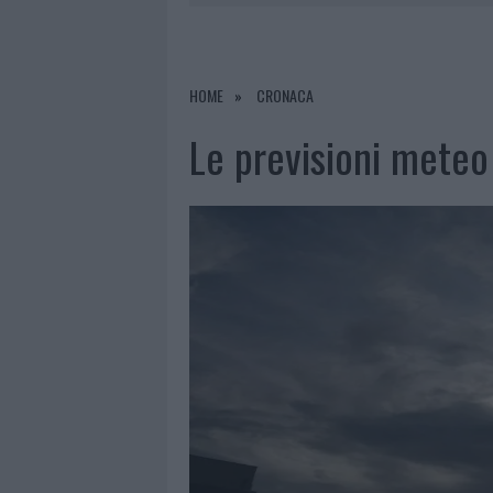
7 AGOSTO 2026
|
PAUSA CAFFÈ IMPECCABILE: COME 
7 AGOSTO 2026
|
MONTE PINO, LA FINE DI UN LUN
7 AGOSTO 2026
|
MICHELLE HUNZIKER IN GALLURA,
HOME
CRONACA
7 AGOSTO 2026
|
CALANGIANUS, DOPO LE POLEMIC
Le previsioni meteo