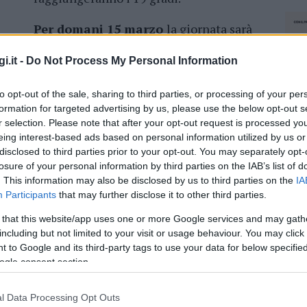
Per domani 15 marzo
la giornata sarà
simile a quella di sabato, le temperature
i.it -
Do Not Process My Personal Information
to opt-out of the sale, sharing to third parties, or processing of your per
formation for targeted advertising by us, please use the below opt-out s
r selection. Please note that after your opt-out request is processed y
azionali?
eing interest-based ads based on personal information utilized by us or
disclosed to third parties prior to your opt-out. You may separately opt-
losure of your personal information by third parties on the IAB’s list of
 mese
cliccando
qui
. This information may also be disclosed by us to third parties on the
IA
Participants
that may further disclose it to other third parties.
 that this website/app uses one or more Google services and may gath
including but not limited to your visit or usage behaviour. You may click 
do nella sezione
Login
dal menù del sito o
 to Google and its third-party tags to use your data for below specifi
ogle consent section.
l Data Processing Opt Outs
NEC