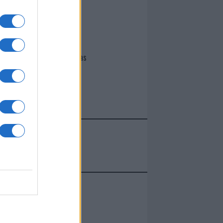
I nostri cari
Giovannimaria Cabras