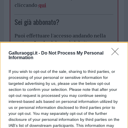
cliccando
qui
Sei già abbonato?
Puoi effettuare l'accesso andando nella
sezione
Login
dal menù del sito o
cliccando
qui
Galluraoggi.it -
Do Not Process My Personal
Information
TEMI:
Comune Di Olbia
Notizie Olbia
If you wish to opt-out of the sale, sharing to third parties, or
processing of your personal or sensitive information for
Olbia Notizie
Pnrr
Pnrr Olbia
Progetto Olbia
targeted advertising by us, please use the below opt-out
Progetto San Simplicio
Ptogetto San Gregorio
section to confirm your selection. Please note that after your
opt-out request is processed you may continue seeing
Inviaci le tue segnalazioni,
interest-based ads based on personal information utilized by
i tuoi video e le tue foto
us or personal information disclosed to third parties prior to
Su WhatsApp al numero +39
your opt-out. You may separately opt-out of the further
disclosure of your personal information by third parties on the
345 356 7512
IAB’s list of downstream participants. This information may