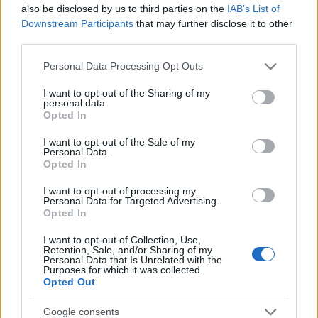
also be disclosed by us to third parties on the
IAB’s List of
Downstream Participants
that may further disclose it to other
third parties.
Notizie in tempo reale?
Please note that this website/app uses one or more Google
Personal Data Processing Opt Outs
Entra nel canale telegram di
services and may gather and store information including but
GalluraOggi.it
not limited to your visit or usage behaviour. You may click to
I want to opt-out of the Sharing of my
personal data.
grant or deny consent to Google and its third-party tags to
Opted In
use your data for below specified purposes in below Google
consent section.
I want to opt-out of the Sale of my
Personal Data.
Opted In
Ricevi le nostre ultime news
I want to opt-out of processing my
Personal Data for Targeted Advertising.
da
Google News
Opted In
I want to opt-out of Collection, Use,
Retention, Sale, and/or Sharing of my
Personal Data that Is Unrelated with the
Condividi l'articolo
Purposes for which it was collected.
Opted Out
F
T
Pi
W
S
Google consents