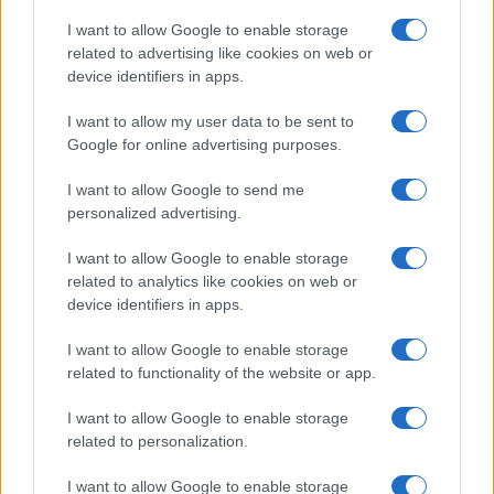
a
w
n
h
h
ce
it
te
at
a
I want to allow Google to enable storage
Articolo precedente
related to advertising like cookies on web or
b
te
re
s
re
Prossimo articolo
device identifiers in apps.
o
r
st
A
I want to allow my user data to be sent to
o
p
Google for online advertising purposes.
NOTIZIE RECENTI
k
p
I want to allow Google to send me
personalized advertising.
Le previsioni meteo per il weekend a Olbia e in
Gallura
I want to allow Google to enable storage
related to analytics like cookies on web or
device identifiers in apps.
Michelle Hunziker in Gallura, bella anche dal
vivo: un amico vip svela come fa
I want to allow Google to enable storage
related to functionality of the website or app.
Calangianus, dopo le polemiche il centro
I want to allow Google to enable storage
accoglienza minori chiude
related to personalization.
I want to allow Google to enable storage