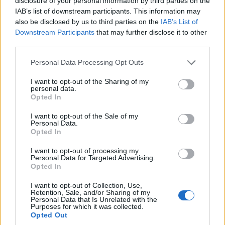
L’esponente dell’opposizione ha sottolineato
disclosure of your personal information by third parties on the
IAB’s list of downstream participants. This information may
che la proposta di legge ha seguito un iter
also be disclosed by us to third parties on the
IAB’s List of
completo, che non ci sono vizi di forma che ne
Downstream Participants
that may further disclose it to other
precludano l’approvazione.
third parties.
L’onorevole Annamaria Busia (Misto) ha
Please note that this website/app uses one or more Google
Personal Data Processing Opt Outs
services and may gather and store information including but
affermato: “Ero presente quando è stato preso
not limited to your visit or usage behaviour. You may click to
I want to opt-out of the Sharing of my
un impegno. Dobbiamo ricordarci che siamo
personal data.
grant or deny consent to Google and its third-party tags to
Opted In
uomini e donne, consiglieri e consigliere che
use your data for below specified purposes in below Google
rappresentano una intera regione. Non
consent section.
I want to opt-out of the Sale of my
possiamo svilire il lavoro di questo Consiglio
Personal Data.
Opted In
regionale”.
E ha aggiunto: “Non comprendo
questa bulimia emendativa che si è
I want to opt-out of processing my
Personal Data for Targeted Advertising.
scatenata in questa e in altre occasioni”
Opted In
oltre allo “scatenarsi di territori gli uni
I want to opt-out of Collection, Use,
contro gli altri”.
Si tratta, ha proseguito, di
Retention, Sale, and/or Sharing of my
“una legge che ha avuto un iter importante e
Personal Data that Is Unrelated with the
Purposes for which it was collected.
non deve essere vittima di volontà che si
Opted Out