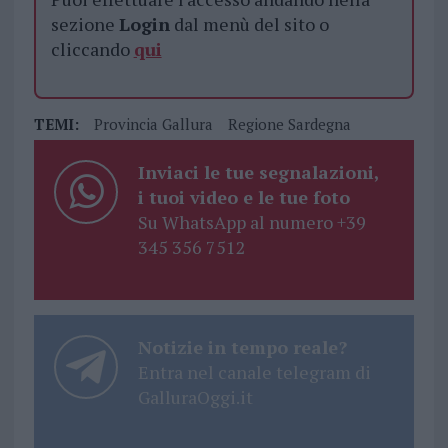
sezione
Login
dal menù del sito o
cliccando
qui
TEMI:
Provincia Gallura
Regione Sardegna
Inviaci le tue segnalazioni,
i tuoi video e le tue foto
Su WhatsApp al numero +39
345 356 7512
Notizie in tempo reale?
Entra nel canale telegram di
GalluraOggi.it