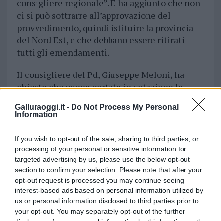
consigliere regionale”. E ha aggiunto che non
ci si può sottrarre all’approvazione del
provvedimento, quindi istituire la provincia
del Nord Est, e che debbano essere ritirati
tutti gli emendamenti.
Il consigliere del Pd, Giuseppe Meloni, ha
chiesto che venga portata in votazione la
proposta di legge come è stata esitata dalla
Galluraoggi.it -
Do Not Process My Personal
commissione. “Perché questi emendamenti
Information
sono arrivati solo adesso? Forse perché
qualcuno si vuole pulire la coscienza?”. Per
If you wish to opt-out of the sale, sharing to third parties, or
Meloni si tratta di una proposta di legge
processing of your personal or sensitive information for
bipartisan che aveva l’appoggio sia della
targeted advertising by us, please use the below opt-out
section to confirm your selection. Please note that after your
maggioranza sia dell’opposizione.
Il
opt-out request is processed you may continue seeing
capogruppo di Forza Italia, Alessandra
interest-based ads based on personal information utilized by
Zedda, ha annunciato il voto favorevole di
us or personal information disclosed to third parties prior to
Forza Italia al passaggio agli articoli.
your opt-out. You may separately opt-out of the further