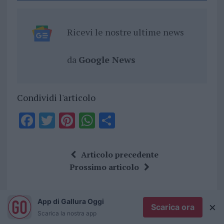
Ricevi le nostre ultime news
da
Google News
Condividi l'articolo
F
T
Pi
W
S
a
w
n
h
h
ce
it
te
at
a
Articolo precedente
b
te
re
s
re
Prossimo articolo
o
r
st
A
o
p
App di Gallura Oggi
×
Scarica ora
NOTIZIE RECENTI
k
p
Scarica la nostra app