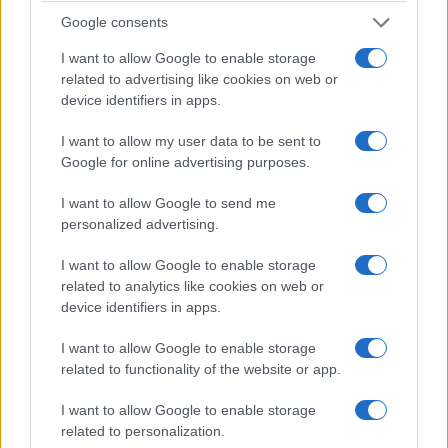
manifestano all’ultimo momento. Sono
favorevole a proseguire”.
Google consents
I want to allow Google to enable storage
Il presidente Ganau ha respinto la richiesta di
related to advertising like cookies on web or
rimandare il testo in commissione
device identifiers in apps.
dell’onorevole Pizzuto perché deve essere
I want to allow my user data to be sent to
richiesta da cinque consiglieri o da un
Google for online advertising purposes.
capogruppo. Il presidente ha quindi messo in
votazione il passaggio agli articoli che è stato
I want to allow Google to send me
approvato con 31 voti favorevoli. È
personalized advertising.
intervenuto Franco Sabatini (Pd)
e ha chiesto
I want to allow Google to enable storage
che gli emendamenti vengano vagliati
related to analytics like cookies on web or
con attenzione e ha chiesto che l’aula
device identifiers in apps.
venga sospesa e che si riporti il testo in
commissione.
“Gli emendamenti pongono
I want to allow Google to enable storage
dei problemi così profondi e importanti che
related to functionality of the website or app.
non è pensabile che non si provveda a un
I want to allow Google to enable storage
rinvio in commissione”, ha affermato.
related to personalization.