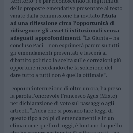
territorio”) e pur riconoscendo la legittimità
delle proposte emendative presentate al testo
varato dalla commissione ha invitato
l’Aula
ad una riflessione circa l’opportunità di
ridisegnare gli assetti istituzionali senza
adeguati approfondimenti.
“La Giunta – ha
concluso Paci – non esprimerà parere su tutti
gli emendamenti presentati e lascerà al
dibattito politico la scelta sulle correzioni più
opportune ricordando che la soluzione del
dare tutto a tutti non è quella ottimale”.
Dopo un’interruzione di oltre un’ora, ha preso
la parola l’onorevole Francesco Agus (Misto)
per dichiarazione di voto sul passaggio agli
articoli. “L’idea che si possano fare leggi di
questo tipo a colpi di emendamenti e in un
clima come quello di oggi, è lontano da quello
che ho sempre sostenuto. Si rifletta tutti – ha