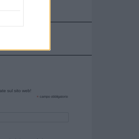
cate sul sito web!
*
campo obbligatorio