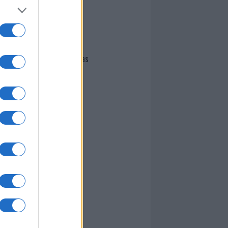
I nostri cari
Giovannimaria Cabras