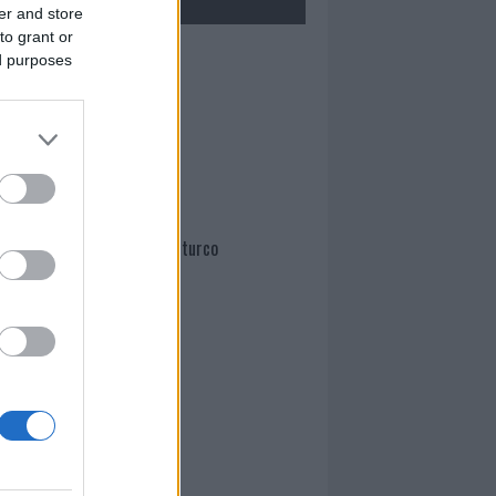
er and store
to grant or
Mario Malu
ed purposes
Paolo Pinna
Martina Agostina Diturco
I nostri cari
I nostri cari