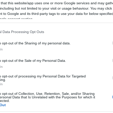
 that this website/app uses one or more Google services and may gath
including but not limited to your visit or usage behaviour. You may click 
 to Google and its third-party tags to use your data for below specifi
ogle consent section.
azionali?
l Data Processing Opt Outs
 mese
cliccando
qui
o opt-out of the Sharing of my personal data.
In
o opt-out of the Sale of my Personal Data.
do nella sezione
Login
dal menù del sito o
In
to opt-out of processing my Personal Data for Targeted
ing.
In
 In Gallura
Autocertificazione Spostamenti Olbia
o opt-out of Collection, Use, Retention, Sale, and/or Sharing
ersonal Data that Is Unrelated with the Purposes for which it
lected.
Out
lazioni, i tuoi video e le tue foto