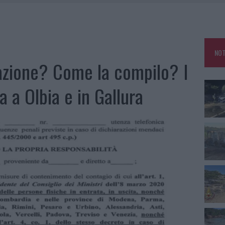
IAMME A LA MADDALENA, INCENDIO A MONTI D’À RENA
KEND A OLBIA E IN GALLURA
 BELLA ANCHE DAL VIVO: UN AMICO VIP SVELA COME FA
NOT
 A FUOCO DUE FURGONI
cazione? Come la compilo? I
a a Olbia e in Gallura