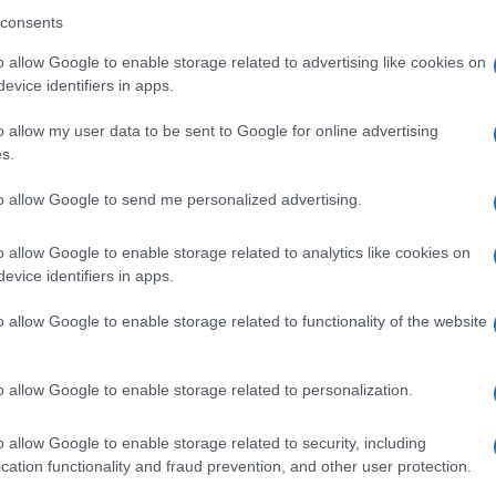
ro +39 345 356 7512
consents
o allow Google to enable storage related to advertising like cookies on
evice identifiers in apps.
eale?
o allow my user data to be sent to Google for online advertising
gram di GalluraOggi.it
s.
to allow Google to send me personalized advertising.
o allow Google to enable storage related to analytics like cookies on
evice identifiers in apps.
ime news da
Google News
o allow Google to enable storage related to functionality of the website
o allow Google to enable storage related to personalization.
o allow Google to enable storage related to security, including
cation functionality and fraud prevention, and other user protection.
dente
Prossimo articolo