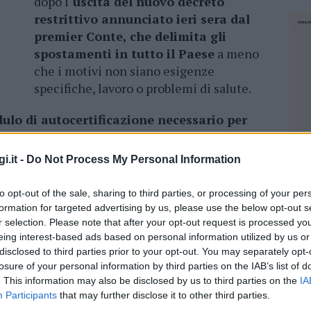
dopo l
‘uscita del nuovo decreto
restrittivo annunciato ieri sera dal
premier Conte, che delimita gli
spostamenti in tutto il Paese
a meno
che i motivi non siano esigenze
specifiche, lavoro o problemi di salute.
dulo di autocertificazione necessario per
ti
dal proprio comune di residenza a un altro
 i cittadini e lavoratori hanno sono diversi.
i.it -
Do Not Process My Personal Information
, da chi farla verificare e firmare e in che
to opt-out of the sale, sharing to third parties, or processing of your per
o nelle persone una serie di dubbi e opinioni
formation for targeted advertising by us, please use the below opt-out s
 quanto possa essere valida questa
r selection. Please note that after your opt-out request is processed y
o riusciti a reperirla o comunque non hanno
eing interest-based ads based on personal information utilized by us or
disclosed to third parties prior to your opt-out. You may separately opt-
 si chiede se sia necessario averne una o più
losure of your personal information by third parties on the IAB’s list of
i viene fermati e se in caso per i motivi
. This information may also be disclosed by us to third parties on the
IA
cartaceo durante lo spostamento
se si
Participants
that may further disclose it to other third parties.
NEC