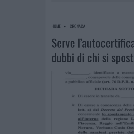
8 AGOSTO 2026
|
RISTORANTE DISTRUTTO DALLE F
7 AGOSTO 2026
|
LE PREVISIONI METEO PER IL WEE
7 AGOSTO 2026
|
MICHELLE HUNZIKER IN GALLURA,
HOME
CRONACA
8 AGOSTO 2026
|
INCENDIO NELLA NOTTE A OLBIA,
Serve l’autocertifi
dubbi di chi si spost