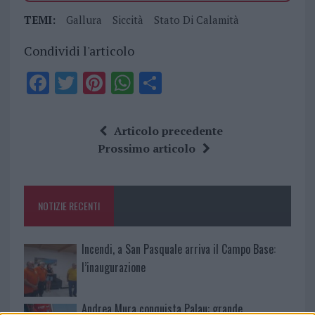
TEMI:
Gallura
Siccità
Stato Di Calamità
Condividi l'articolo
F
T
Pi
W
S
a
w
n
h
h
ce
it
te
at
a
Articolo precedente
b
te
re
s
re
Prossimo articolo
o
r
st
A
o
p
NOTIZIE RECENTI
k
p
Incendi, a San Pasquale arriva il Campo Base:
l’inaugurazione
Andrea Mura conquista Palau: grande