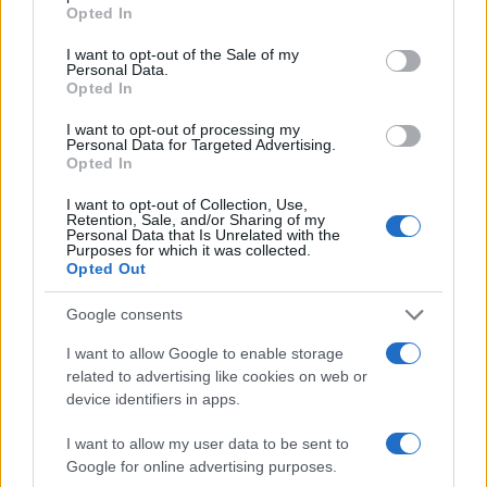
grant or deny consent to Google and its third-party tags to
Opted In
use your data for below specified purposes in below Google
consent section.
I want to opt-out of the Sale of my
Personal Data.
Opted In
I want to opt-out of processing my
Personal Data for Targeted Advertising.
Opted In
I want to opt-out of Collection, Use,
Retention, Sale, and/or Sharing of my
Personal Data that Is Unrelated with the
Purposes for which it was collected.
NECROLOGIE
Opted Out
Google consents
Mario Malu
I want to allow Google to enable storage
related to advertising like cookies on web or
device identifiers in apps.
Paolo Pinna
I want to allow my user data to be sent to
Google for online advertising purposes.