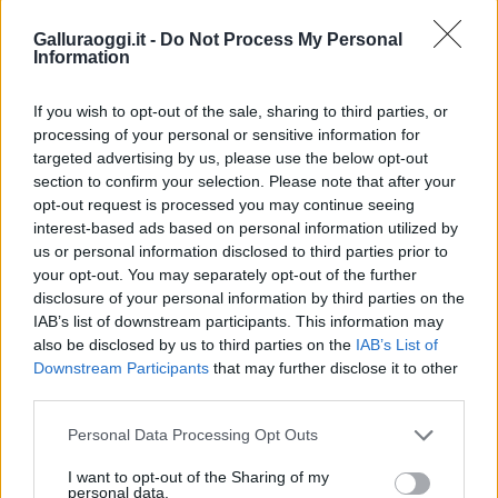
partecipazione per il suo racconto
Galluraoggi.it -
Do Not Process My Personal
Information
Calangianus, allarme sul centro accoglienza
minori, Albieri: “Episodi gravissimi”
If you wish to opt-out of the sale, sharing to third parties, or
processing of your personal or sensitive information for
targeted advertising by us, please use the below opt-out
Gallura, finti clienti svuotano le suite: furto da
section to confirm your selection. Please note that after your
50mila nel resort
opt-out request is processed you may continue seeing
interest-based ads based on personal information utilized by
us or personal information disclosed to third parties prior to
Meteo Olbia 7 agosto, sole e caldo tornano
your opt-out. You may separately opt-out of the further
protagonisti
disclosure of your personal information by third parties on the
IAB’s list of downstream participants. This information may
also be disclosed by us to third parties on the
IAB’s List of
Test tunnel Olbia: rampe chiuse ancora fino a
Downstream Participants
that may further disclose it to other
third parties.
fine agosto
Please note that this website/app uses one or more Google
Personal Data Processing Opt Outs
services and may gather and store information including but
Aggius conquista la classifica delle mete più
not limited to your visit or usage behaviour. You may click to
I want to opt-out of the Sharing of my
amate dell’estate 2026
personal data.