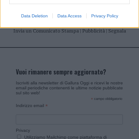
Data Deletion
Data Access
Privacy Policy
Invia un Comunicato Stampa
|
Pubblicità
|
Segnala
Vuoi rimanere sempre aggiornato?
Iscriviti alla newsletter di Gallura Oggi e ricevi le nostre
email periodiche contenenti le ultime notizie pubblicate
sul sito web!
*
campo obbligatorio
*
Indirizzo email
Privacy
Utilizziamo Mailchimp come piattaforma di