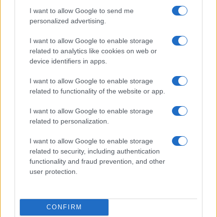
I want to allow Google to send me
Martina Agostina Diturco
personalized advertising.
I want to allow Google to enable storage
related to analytics like cookies on web or
I nostri cari
device identifiers in apps.
I want to allow Google to enable storage
related to functionality of the website or app.
I nostri cari
I want to allow Google to enable storage
related to personalization.
I nostri cari
I want to allow Google to enable storage
related to security, including authentication
functionality and fraud prevention, and other
user protection.
Giovannimaria Cabras
CONFIRM