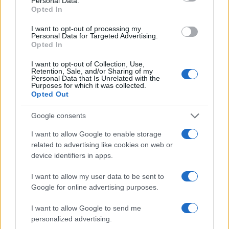
Personal Data.
a
w
n
h
h
Opted In
ce
it
te
at
a
I want to opt-out of processing my
Articolo precedente
Personal Data for Targeted Advertising.
b
te
re
s
re
Prossimo articolo
Opted In
o
r
st
A
I want to opt-out of Collection, Use,
Retention, Sale, and/or Sharing of my
o
p
Personal Data that Is Unrelated with the
NOTIZIE RECENTI
Purposes for which it was collected.
k
p
Opted Out
Calangianus, dopo le polemiche il centro
Google consents
accoglienza minori chiude
I want to allow Google to enable storage
related to advertising like cookies on web or
device identifiers in apps.
Olbia, divieto di sosta contro spaccio e degrado:
esplode la protesta
I want to allow my user data to be sent to
Google for online advertising purposes.
Pausa caffè impeccabile: come scegliere la
I want to allow Google to send me
soluzione ideale per la casa e l’ufficio
personalized advertising.