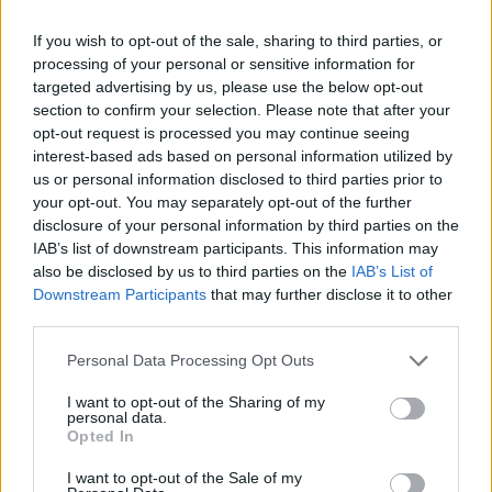
If you wish to opt-out of the sale, sharing to third parties, or
processing of your personal or sensitive information for
Inviaci le tue segnalazioni,
targeted advertising by us, please use the below opt-out
i tuoi video e le tue foto
section to confirm your selection. Please note that after your
Su WhatsApp al numero +39
opt-out request is processed you may continue seeing
interest-based ads based on personal information utilized by
345 356 7512
us or personal information disclosed to third parties prior to
your opt-out. You may separately opt-out of the further
disclosure of your personal information by third parties on the
IAB’s list of downstream participants. This information may
also be disclosed by us to third parties on the
IAB’s List of
Ricevi le nostre ultime news
Downstream Participants
that may further disclose it to other
third parties.
da
Google News
Please note that this website/app uses one or more Google
Personal Data Processing Opt Outs
services and may gather and store information including but
not limited to your visit or usage behaviour. You may click to
I want to opt-out of the Sharing of my
personal data.
grant or deny consent to Google and its third-party tags to
Condividi l'articolo
Opted In
use your data for below specified purposes in below Google
F
T
Pi
W
S
consent section.
I want to opt-out of the Sale of my