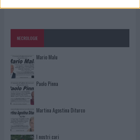
NECROLOGIE
Mario Malu
Paolo Pinna
Martina Agostina Diturco
I nostri cari