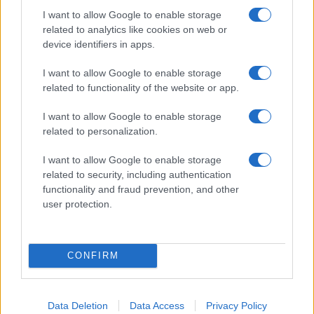
I want to allow Google to enable storage
Monte Pino, la fine di un lungo dolore: storia e
related to analytics like cookies on web or
rinascita della strada che segnò la Gallura
device identifiers in apps.
I want to allow Google to enable storage
Raid nelle campagne di Berchidda, rischio per
related to functionality of the website or app.
la rete elettrica
I want to allow Google to enable storage
related to personalization.
Monte Pino, via i cancelli del cantiere: la Gallura
ritrova la strada
I want to allow Google to enable storage
related to security, including authentication
functionality and fraud prevention, and other
Nuovi stalli residenti a Palau, il Comune
user protection.
completa l’iter
CONFIRM
Data Deletion
Data Access
Privacy Policy