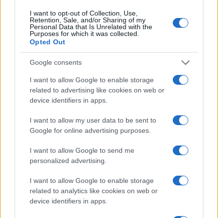
I want to opt-out of Collection, Use,
Migliori cliniche di estetica medicale avanzata
Retention, Sale, and/or Sharing of my
in Europa: classifica dei 5 centri di riferimento
Personal Data that Is Unrelated with the
Purposes for which it was collected.
pe…
Opted Out
Incendi, a San Pasquale arriva il Campo Base:
Google consents
l’inaugurazione
I want to allow Google to enable storage
related to advertising like cookies on web or
Andrea Mura conquista Palau: grande
device identifiers in apps.
partecipazione per il suo racconto
I want to allow my user data to be sent to
Google for online advertising purposes.
Calangianus, allarme sul centro accoglienza
minori, Albieri: “Episodi gravissimi”
I want to allow Google to send me
personalized advertising.
Gallura, finti clienti svuotano le suite: furto da
I want to allow Google to enable storage
related to analytics like cookies on web or
50mila nel resort
device identifiers in apps.