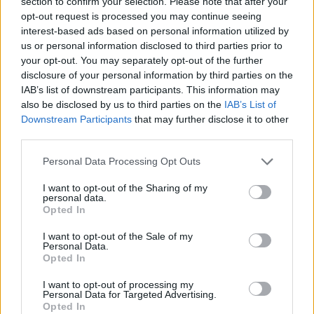
Puoi effettuare l'accesso andando nella
section to confirm your selection. Please note that after your
opt-out request is processed you may continue seeing
sezione
Login
dal menù del sito o
interest-based ads based on personal information utilized by
cliccando
qui
us or personal information disclosed to third parties prior to
your opt-out. You may separately opt-out of the further
disclosure of your personal information by third parties on the
TEMI:
Appuntamenti Online
Dating Online
IAB’s list of downstream participants. This information may
also be disclosed by us to third parties on the
IAB’s List of
Siti Appuntamenti Online
Downstream Participants
that may further disclose it to other
third parties.
Condividi l'articolo
Please note that this website/app uses one or more Google
Personal Data Processing Opt Outs
F
T
Pi
W
S
services and may gather and store information including but
a
w
n
h
h
not limited to your visit or usage behaviour. You may click to
I want to opt-out of the Sharing of my
personal data.
grant or deny consent to Google and its third-party tags to
ce
it
te
at
a
Opted In
Articolo precedente
use your data for below specified purposes in below Google
b
te
re
s
re
consent section.
Prossimo articolo
I want to opt-out of the Sale of my
Personal Data.
o
r
st
A
Opted In
o
p
I want to opt-out of processing my
NOTIZIE RECENTI
Personal Data for Targeted Advertising.
k
p
Opted In