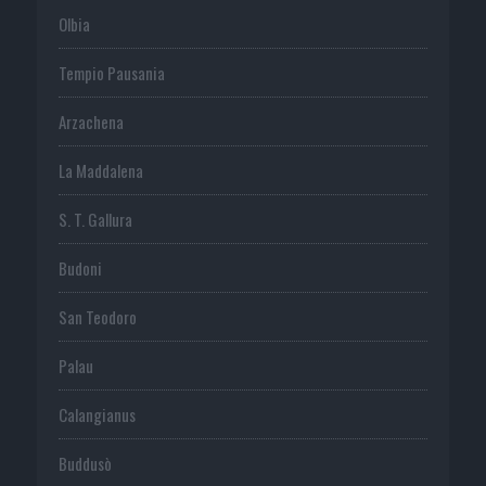
Olbia
Tempio Pausania
Arzachena
La Maddalena
S. T. Gallura
Budoni
San Teodoro
Palau
Calangianus
Buddusò