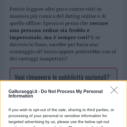
Potete leggere altri pro e contro visti in
maniera più comica del dating online e di
quello offline. Spesso si pensa che
cercare
una persona online sia freddo e
impersonale, ma è sempre così?
E se
davvero lo fosse, sarebbe per forza uno
svantaggio all’inizio oppure porterebbe con sé
dei vantaggi inaspettati?
Vuoi rimuovere le pubblicità nazionali?
Puoi abbonarti a
soli € 1,10 al mese
Galluraoggi.it -
Do Not Process My Personal
Information
cliccando
qui
If you wish to opt-out of the sale, sharing to third parties, or
Sei già abbonato?
processing of your personal or sensitive information for
targeted advertising by us, please use the below opt-out