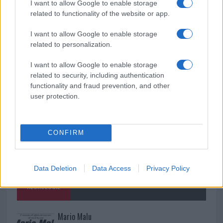
Meteo Olbia 7 agosto, sole e caldo tornano
I want to allow Google to enable storage
related to functionality of the website or app.
protagonisti
I want to allow Google to enable storage
related to personalization.
Test tunnel Olbia: rampe chiuse ancora fino a
fine agosto
I want to allow Google to enable storage
related to security, including authentication
functionality and fraud prevention, and other
user protection.
CONFIRM
Data Deletion
Data Access
Privacy Policy
NECROLOGIE
Mario Malu