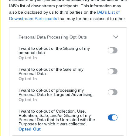
Su WhatsApp al numero +39
IAB’s list of downstream participants. This information may
345 356 7512
also be disclosed by us to third parties on the
IAB’s List of
Downstream Participants
that may further disclose it to other
third parties.
Please note that this website/app uses one or more Google
Personal Data Processing Opt Outs
Notizie in tempo reale?
services and may gather and store information including but
Entra nel canale telegram di
not limited to your visit or usage behaviour. You may click to
I want to opt-out of the Sharing of my
personal data.
GalluraOggi.it
grant or deny consent to Google and its third-party tags to
Opted In
use your data for below specified purposes in below Google
consent section.
I want to opt-out of the Sale of my
Personal Data.
Opted In
Ricevi le nostre ultime news
I want to opt-out of processing my
Personal Data for Targeted Advertising.
Opted In
da
Google News
I want to opt-out of Collection, Use,
Retention, Sale, and/or Sharing of my
Personal Data that Is Unrelated with the
Purposes for which it was collected.
Opted Out
Condividi l'articolo