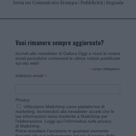
Invia un Comunicato Stampa
|
Pubblicità
|
Segnala
Vuoi rimanere sempre aggiornato?
Iscriviti alla newsletter di Gallura Oggi e ricevi le nostre
email periodiche contenenti le ultime notizie pubblicate
sul sito web!
*
campo obbligatorio
*
Indirizzo email
Privacy
Utilizziamo Mailchimp come piattaforma di
marketing. Iscrivendoti alla newsletter accetti che le
tue informazioni siano trasferite a Mailchimp per
l'elaborazione.
Leggi qui l'informativa sulla privacy
di Mailchimp
.
Potrai annullare l'iscrizione in qualsiasi momento
facendo clic sul collegamento nel piè di pagina delle