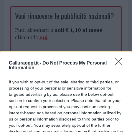
Vuoi rimuovere le pubblicità nazionali?
Puoi abbonarti a
soli € 1,10 al mese
cliccando
qui
Sei già abbonato?
Galluraoggi.it -
Do Not Process My Personal
Information
Puoi effettuare l'accesso andando nella
sezione
Login
dal menù del sito o
If you wish to opt-out of the sale, sharing to third parties, or
cliccando
qui
processing of your personal or sensitive information for
targeted advertising by us, please use the below opt-out
section to confirm your selection. Please note that after your
TEMI:
Gallura
Protezione Civile
opt-out request is processed you may continue seeing
interest-based ads based on personal information utilized by
Inviaci le tue segnalazioni,
us or personal information disclosed to third parties prior to
your opt-out. You may separately opt-out of the further
i tuoi video e le tue foto
disclosure of your personal information by third parties on the