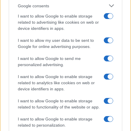
F
T
Pi
W
S
Google consents
a
w
n
h
h
I want to allow Google to enable storage
related to advertising like cookies on web or
ce
it
te
at
a
Articolo precedente
device identifiers in apps.
b
te
re
s
re
Prossimo articolo
I want to allow my user data to be sent to
o
r
st
A
Google for online advertising purposes.
o
p
NOTIZIE RECENTI
I want to allow Google to send me
k
p
personalized advertising.
Le previsioni meteo per il weekend a Olbia e in
I want to allow Google to enable storage
related to analytics like cookies on web or
Gallura
device identifiers in apps.
Michelle Hunziker in Gallura, bella anche dal
I want to allow Google to enable storage
related to functionality of the website or app.
vivo: un amico vip svela come fa
I want to allow Google to enable storage
related to personalization.
Calangianus, dopo le polemiche il centro