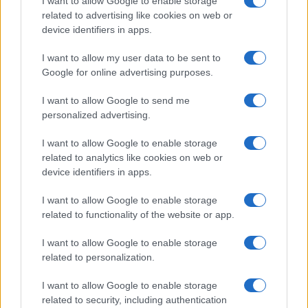
I want to allow Google to enable storage
b
te
re
s
re
Prossimo articolo
related to advertising like cookies on web or
o
r
st
A
device identifiers in apps.
o
p
I want to allow my user data to be sent to
NOTIZIE RECENTI
k
p
Google for online advertising purposes.
I want to allow Google to send me
Sangue, musica e solidarietà con Avis Olbia al
personalized advertising.
Delta Center
I want to allow Google to enable storage
related to analytics like cookies on web or
Meteo Olbia 9 agosto, temperature in calo
device identifiers in apps.
I want to allow Google to enable storage
related to functionality of the website or app.
Salmo finisce in ospedale a Catania, ma il tour
va avanti: “Sicilia, ci sono”
I want to allow Google to enable storage
related to personalization.
Jovanotti, Gabry Ponte e Alfa: Olbia ombelico del
I want to allow Google to enable storage
mondo per una notte
related to security, including authentication