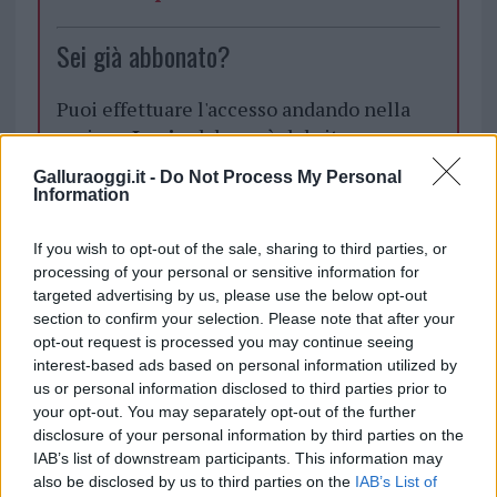
Sei già abbonato?
Puoi effettuare l'accesso andando nella
sezione
Login
dal menù del sito o
cliccando
qui
Galluraoggi.it -
Do Not Process My Personal
Information
TEMI:
Morto La Maddalena
If you wish to opt-out of the sale, sharing to third parties, or
processing of your personal or sensitive information for
Notizie La Maddalena
Turista Morto La Maddalena
targeted advertising by us, please use the below opt-out
section to confirm your selection. Please note that after your
Notizie in tempo reale?
opt-out request is processed you may continue seeing
Entra nel canale telegram di
interest-based ads based on personal information utilized by
GalluraOggi.it
us or personal information disclosed to third parties prior to
your opt-out. You may separately opt-out of the further
disclosure of your personal information by third parties on the
IAB’s list of downstream participants. This information may
also be disclosed by us to third parties on the
IAB’s List of
Inviaci le tue segnalazioni,