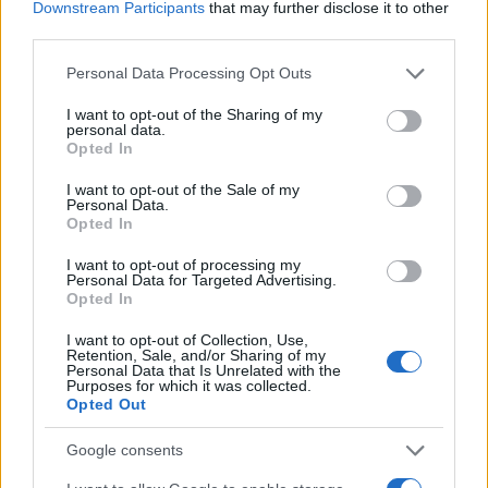
Downstream Participants
that may further disclose it to other
i tuoi video e le tue foto
third parties.
Su WhatsApp al numero +39
Please note that this website/app uses one or more Google
Personal Data Processing Opt Outs
345 356 7512
services and may gather and store information including but
not limited to your visit or usage behaviour. You may click to
I want to opt-out of the Sharing of my
personal data.
grant or deny consent to Google and its third-party tags to
Opted In
use your data for below specified purposes in below Google
consent section.
I want to opt-out of the Sale of my
Ricevi le nostre ultime news
Personal Data.
Opted In
da
Google News
I want to opt-out of processing my
Personal Data for Targeted Advertising.
Opted In
I want to opt-out of Collection, Use,
Condividi l'articolo
Retention, Sale, and/or Sharing of my
Personal Data that Is Unrelated with the
F
T
Pi
W
S
Purposes for which it was collected.
Opted Out
a
w
n
h
h
Google consents
ce
it
te
at
a
Articolo precedente