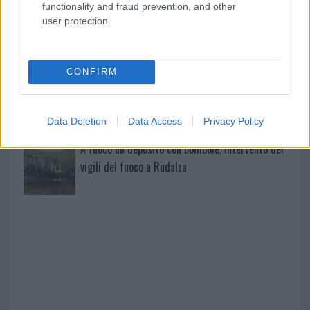
functionality and fraud prevention, and other
user protection.
Giorgia Meloni a La Maddalena, la vicesindaco:
“Orgoglio e discrezione per visita privata̶…
CONFIRM
Incendio nella notte a Olbia, a fuoco due furgoni
Data Deletion
Data Access
Privacy Policy
A fuoco un deposito con bombole, intervento dei
vigili del fuoco a Rudalza