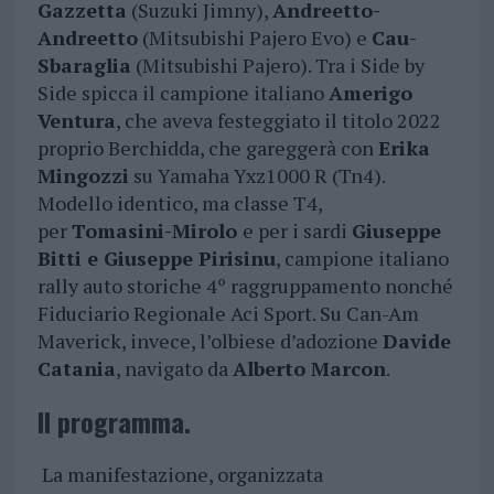
Gazzetta
(Suzuki Jimny),
Andreetto-
Andreetto
(Mitsubishi Pajero Evo) e
Cau-
Sbaraglia
(Mitsubishi Pajero). Tra i Side by
Side spicca il campione italiano
Amerigo
Ventura
, che aveva festeggiato il titolo 2022
proprio Berchidda, che gareggerà con
Erika
Mingozzi
su Yamaha Yxz1000 R (Tn4).
Modello identico, ma classe T4,
per
Tomasini-Mirolo
e per i sardi
Giuseppe
Bitti e Giuseppe Pirisinu
, campione italiano
rally auto storiche 4º raggruppamento nonché
Fiduciario Regionale Aci Sport. Su Can-Am
Maverick, invece, l’olbiese d’adozione
Davide
Catania
, navigato da
Alberto Marcon
.
Il programma.
La manifestazione, organizzata