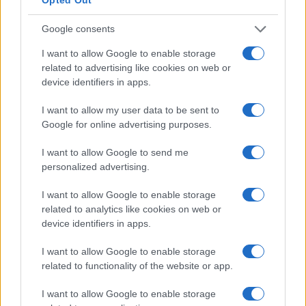
Porto Rotondo ospita la grande sfida della vela
Google consents
nell’estate 2026
I want to allow Google to enable storage
related to advertising like cookies on web or
Controlli all’aeroporto di Olbia, sequestrati
device identifiers in apps.
caviale e sabbia rubata
I want to allow my user data to be sent to
Google for online advertising purposes.
Migliori cliniche di estetica medicale avanzata
in Europa: classifica dei 5 centri di riferimento
I want to allow Google to send me
personalized advertising.
pe…
Incendi, a San Pasquale arriva il Campo Base:
I want to allow Google to enable storage
related to analytics like cookies on web or
l’inaugurazione
device identifiers in apps.
Andrea Mura conquista Palau: grande
I want to allow Google to enable storage
related to functionality of the website or app.
partecipazione per il suo racconto
I want to allow Google to enable storage