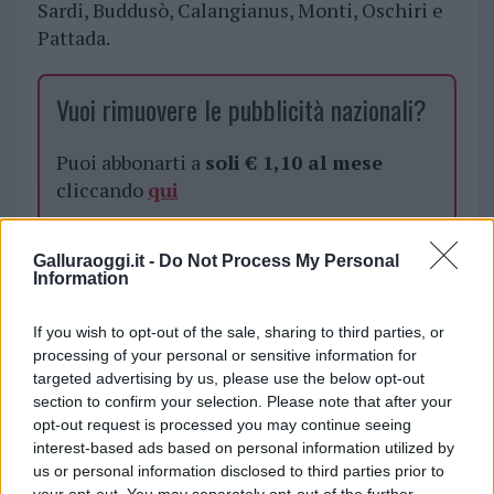
Sardi, Buddusò, Calangianus, Monti, Oschiri e
Pattada.
Vuoi rimuovere le pubblicità nazionali?
Puoi abbonarti a
soli € 1,10 al mese
cliccando
qui
Sei già abbonato?
Galluraoggi.it -
Do Not Process My Personal
Information
Puoi effettuare l'accesso andando nella
sezione
Login
dal menù del sito o
If you wish to opt-out of the sale, sharing to third parties, or
processing of your personal or sensitive information for
cliccando
qui
targeted advertising by us, please use the below opt-out
section to confirm your selection. Please note that after your
opt-out request is processed you may continue seeing
TEMI:
Notizie Gallura
Rally Gallura
interest-based ads based on personal information utilized by
us or personal information disclosed to third parties prior to
Rally Nuraghi E Del Vermentino
your opt-out. You may separately opt-out of the further