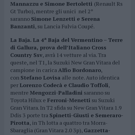
Mannazzu e Simone Bertoletti
(Renault Rs
Gt Turbo), mentre gli unici nel 2º
saranno
Simone Lenzetti e Serena
Banzanti
, su Lancia Fulvia Coupé.
La Baja. La 4ª Baja del Vermentino – Terre
di Gallura, prova dell’Italiano Cross
Country Ssv
, avrà 14 vetture al via. Tra
queste, nel T1, la Suzuki New Gran Vitara del
campione in carica
Alfio Bordonaro
,
con
Stefano Lovisa
alle note. Auto identica
per
Lorenzo Codecà e Claudio Toffoli
,
mentre
Mengozzi-Palladini
saranno su
Toyota Hilux e
Ferroni-Menetti
su Suzuki
Gran Vitara. In T2 sfida su New Gran Vitara 1.9
Ddis 3 porte tra
Spinetti-Giusti e Semeraro-
Pirotta
, in Th lotta a quattro tra Morra-
Sbaraglia (Gran Vitara 2.0 3p),
Gazzetta-