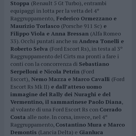
Stoppa
(Renault 5 Gt Turbo), entrambi
equipaggi in lotta per la vetta del 4º
Raggruppamento,
Federico Ormezzano e
Maurizio Torlasco
(Porsche 911 Sc)
e
Filippo Viola e Anna Bressan
(Alfa Romeo
33). Occhi puntati anche su
Andrea Tonelli e
Roberto Selva
(Ford Escort Rs), in testa al 3º
Raggruppamento del Cirts ma pronti a fare i
conti con la concorrenza di
Sebastiano
Serpelloni e Nicola Petrin
(Ford
Escort),
Nemo Mazza e Marco Cavalli
(Ford
Escort Rs Mk II)
e dall’atteso uomo
immagine del Rally dei Nuraghi e del
Vermentino, il sammarinese Paolo Diana
,
al volante di una Ford Escort Rs con
Corrado
Costa
alle note. In corsa, invece, nel 4º
Raggruppamento,
Costantino Mura e Marco
Demontis
(Lancia Delta) e
Gianluca