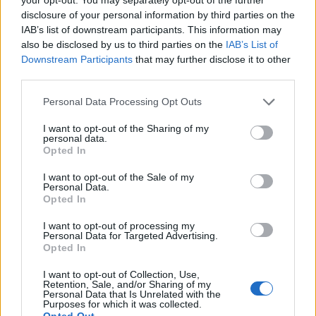
disclosure of your personal information by third parties on the
Condividi l'articolo
IAB’s list of downstream participants. This information may
F
T
Pi
W
S
also be disclosed by us to third parties on the
IAB’s List of
Downstream Participants
that may further disclose it to other
a
w
n
h
h
third parties.
ce
it
te
at
a
Articolo precedente
Please note that this website/app uses one or more Google
Personal Data Processing Opt Outs
b
te
re
s
re
services and may gather and store information including but
Prossimo articolo
not limited to your visit or usage behaviour. You may click to
I want to opt-out of the Sharing of my
o
r
st
A
personal data.
grant or deny consent to Google and its third-party tags to
Opted In
o
p
use your data for below specified purposes in below Google
NOTIZIE RECENTI
consent section.
I want to opt-out of the Sale of my
k
p
Personal Data.
Opted In
Nuovi stalli residenti a Palau, il Comune
I want to opt-out of processing my
completa l’iter
Personal Data for Targeted Advertising.
Opted In
I want to opt-out of Collection, Use,
Film internazionale, casting per comparse in
Retention, Sale, and/or Sharing of my
Costa Smeralda
Personal Data that Is Unrelated with the
Purposes for which it was collected.
Opted Out