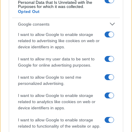
Personal Data that Is Unrelated with the
Purposes for which it was collected.
Opted Out
Condividi l'articolo
Google consents
F
T
Pi
W
S
I want to allow Google to enable storage
a
w
n
h
h
related to advertising like cookies on web or
device identifiers in apps.
ce
it
te
at
a
Articolo precedente
b
te
re
s
re
I want to allow my user data to be sent to
Prossimo articolo
Google for online advertising purposes.
o
r
st
A
I want to allow Google to send me
o
p
personalized advertising.
NOTIZIE RECENTI
k
p
I want to allow Google to enable storage
related to analytics like cookies on web or
Migliori agenzie per l’Attestazione SOA in Italia:
device identifiers in apps.
lista delle 4 realtà più efficienti nella g…
I want to allow Google to enable storage
related to functionality of the website or app.
“Sul filo del discorso”: sold out ad Olbia per il