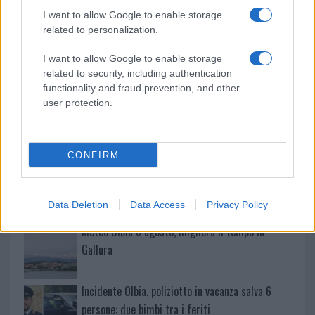
reading su Atzeni
I want to allow Google to enable storage
related to personalization.
La Maddalena, festa per i 30 anni del Diving
I want to allow Google to enable storage
center di Tegge
related to security, including authentication
functionality and fraud prevention, and other
user protection.
Esce di strada con l’auto ad Arzachena: ferito il
conducente
CONFIRM
Turiste si perdono a Tavolara: salvate dai vigili
del fuoco
Data Deletion
Data Access
Privacy Policy
Meteo Olbia 6 agosto, migliora il tempo in
Gallura
Incidente Olbia, poliziotto in vacanza salva 6
persone: due bimbi tra i feriti