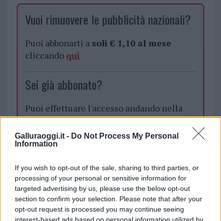
Vuoi rimuovere le pubblicità nazionali?
Puoi abbonarti a
soli € 1,10 al mese
cliccando
qui
Sei già abbonato?
Puoi effettuare l'accesso andando nella
sezione
Login
dal menù del sito o
cliccando
qui
Galluraoggi.it -
Do Not Process My Personal
Information
If you wish to opt-out of the sale, sharing to third parties, or
TEMI:
Campianatu Vermentino
processing of your personal or sensitive information for
Campianatu Vinitaly
Mandolisai Doc
targeted advertising by us, please use the below opt-out
Tenute Campianatu
Vermentino Di Gallura
section to confirm your selection. Please note that after your
Vernaccia Di Oristano
Vini Sardi Vinitaly
opt-out request is processed you may continue seeing
interest-based ads based on personal information utilized by