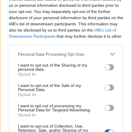
Vinitaly Sardegna
us or personal information disclosed to third parties prior to
your opt-out. You may separately opt-out of the further
Inviaci le tue segnalazioni,
disclosure of your personal information by third parties on the
i tuoi video e le tue foto
IAB’s list of downstream participants. This information may
Su WhatsApp al numero +39
also be disclosed by us to third parties on the
IAB’s List of
345 356 7512
Downstream Participants
that may further disclose it to other
third parties.
Please note that this website/app uses one or more Google
Personal Data Processing Opt Outs
services and may gather and store information including but
Notizie in tempo reale?
not limited to your visit or usage behaviour. You may click to
I want to opt-out of the Sharing of my
personal data.
grant or deny consent to Google and its third-party tags to
Entra nel canale telegram di
Opted In
use your data for below specified purposes in below Google
GalluraOggi.it
consent section.
I want to opt-out of the Sale of my
Personal Data.
Opted In
I want to opt-out of processing my
Personal Data for Targeted Advertising.
Ricevi le nostre ultime news
Opted In
I want to opt-out of Collection, Use,
da
Google News
Retention, Sale, and/or Sharing of my