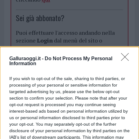
Sei già abbonato?
Puoi effettuare l'accesso andando nella
sezione
Login
dal menù del sito o
cliccando
qui
Galluraoggi.it -
Do Not Process My Personal
Information
TEMI:
Comune Di Olbia
Maltrattamenti Olbia
If you wish to opt-out of the sale, sharing to third parties, or
Notizie Olbia
Notizie Sardegna
Olbia Notizie
processing of your personal or sensitive information for
Violenza Sessuale
Violenza Sessuale Olbia
targeted advertising by us, please use the below opt-out
Violenza Sulle Donne
Violenza Sulle Donne Olbia
section to confirm your selection. Please note that after your
opt-out request is processed you may continue seeing
Notizie in tempo reale?
interest-based ads based on personal information utilized by
Entra nel canale telegram di
us or personal information disclosed to third parties prior to
your opt-out. You may separately opt-out of the further
GalluraOggi.it
disclosure of your personal information by third parties on the
IAB’s list of downstream participants. This information may