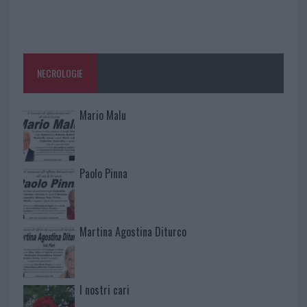
NECROLOGIE
Mario Malu
Paolo Pinna
Martina Agostina Diturco
I nostri cari