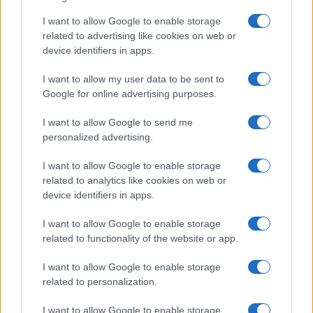
a
w
n
h
h
ce
it
te
at
a
I want to allow Google to enable storage
Articolo precedente
related to advertising like cookies on web or
b
te
re
s
re
Prossimo articolo
device identifiers in apps.
o
r
st
A
I want to allow my user data to be sent to
o
p
Google for online advertising purposes.
NOTIZIE RECENTI
k
p
I want to allow Google to send me
personalized advertising.
Meteo Olbia 9 agosto, temperature in calo
I want to allow Google to enable storage
related to analytics like cookies on web or
device identifiers in apps.
Salmo finisce in ospedale a Catania, ma il tour
va avanti: “Sicilia, ci sono”
I want to allow Google to enable storage
related to functionality of the website or app.
Jovanotti, Gabry Ponte e Alfa: Olbia ombelico del
I want to allow Google to enable storage
related to personalization.
mondo per una notte
I want to allow Google to enable storage