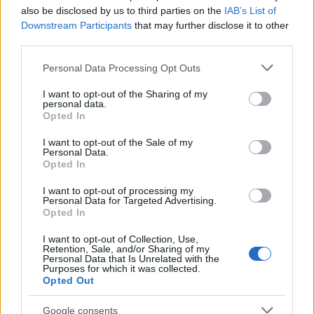
also be disclosed by us to third parties on the
IAB’s List of
Downstream Participants
that may further disclose it to other
Inviaci le tue segnalazioni,
third parties.
i tuoi video e le tue foto
Please note that this website/app uses one or more Google
Personal Data Processing Opt Outs
Su WhatsApp al numero +39
services and may gather and store information including but
345 356 7512
not limited to your visit or usage behaviour. You may click to
I want to opt-out of the Sharing of my
personal data.
grant or deny consent to Google and its third-party tags to
Opted In
use your data for below specified purposes in below Google
consent section.
I want to opt-out of the Sale of my
Personal Data.
Opted In
Ricevi le nostre ultime news
I want to opt-out of processing my
Personal Data for Targeted Advertising.
da
Google News
Opted In
I want to opt-out of Collection, Use,
Retention, Sale, and/or Sharing of my
Personal Data that Is Unrelated with the
Condividi l'articolo
Purposes for which it was collected.
Opted Out
F
T
Pi
W
S
Google consents