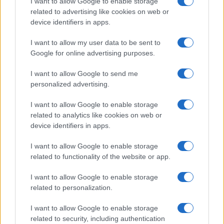
I want to allow Google to enable storage
related to advertising like cookies on web or
Porto Rotondo ospita la grande sfida della vela
device identifiers in apps.
nell’estate 2026
I want to allow my user data to be sent to
Google for online advertising purposes.
Controlli all’aeroporto di Olbia, sequestrati
I want to allow Google to send me
caviale e sabbia rubata
personalized advertising.
I want to allow Google to enable storage
Migliori cliniche di estetica medicale avanzata
related to analytics like cookies on web or
in Europa: classifica dei 5 centri di riferimento
device identifiers in apps.
pe…
I want to allow Google to enable storage
related to functionality of the website or app.
I want to allow Google to enable storage
related to personalization.
I want to allow Google to enable storage
related to security, including authentication