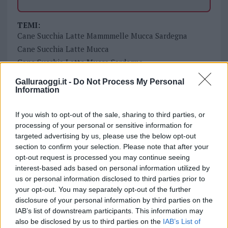
TEMI:
Cane Succhia Latte Mammmelle Mucca Sardegna
Cane Succhia Latte Mucca
Cane Succhia Latte Mucca Sardegna
Notizie Sardegna
Galluraoggi.it -
Do Not Process My Personal
Video Cane Mammelle Mucca Sardegna
Information
Video Cane Mammelle Sardegna
Video Cane Mucca
Video Cane Mucca Sardegna
Video Gallura
If you wish to opt-out of the sale, sharing to third parties, or
processing of your personal or sensitive information for
Video Latte Mucca Cane Sardegna
Video Virale
targeted advertising by us, please use the below opt-out
Video Virale Sardegna
section to confirm your selection. Please note that after your
opt-out request is processed you may continue seeing
Condividi l'articolo
interest-based ads based on personal information utilized by
us or personal information disclosed to third parties prior to
F
T
Pi
W
S
your opt-out. You may separately opt-out of the further
a
w
n
h
h
disclosure of your personal information by third parties on the
IAB’s list of downstream participants. This information may
ce
it
te
at
a
Articolo precedente
also be disclosed by us to third parties on the
IAB’s List of