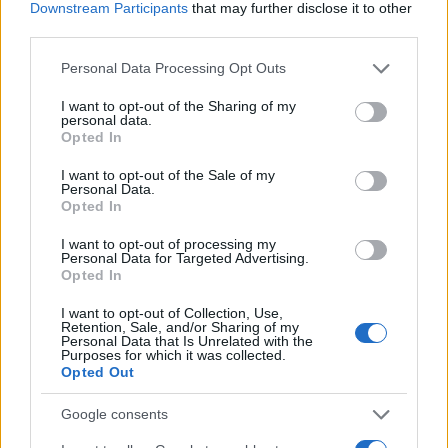
b
te
re
s
re
Downstream Participants
that may further disclose it to other
Prossimo articolo
third parties.
o
r
st
A
Please note that this website/app uses one or more Google
o
p
Personal Data Processing Opt Outs
services and may gather and store information including but
NOTIZIE RECENTI
k
p
not limited to your visit or usage behaviour. You may click to
I want to opt-out of the Sharing of my
personal data.
grant or deny consent to Google and its third-party tags to
Opted In
use your data for below specified purposes in below Google
Raid nelle campagne di Berchidda, rischio per
consent section.
I want to opt-out of the Sale of my
la rete elettrica
Personal Data.
Opted In
Monte Pino, via i cancelli del cantiere: la Gallura
I want to opt-out of processing my
Personal Data for Targeted Advertising.
ritrova la strada
Opted In
I want to opt-out of Collection, Use,
Nuovi stalli residenti a Palau, il Comune
Retention, Sale, and/or Sharing of my
Personal Data that Is Unrelated with the
completa l’iter
Purposes for which it was collected.
Opted Out
Film internazionale, casting per comparse in
Google consents
Costa Smeralda