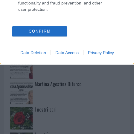
functionality and fraud prevention, and other
user protection.
NECROLOGIE
CONFIRM
Mario Malu
Data Deletion
Data Access
Privacy Policy
Paolo Pinna
Martina Agostina Diturco
I nostri cari