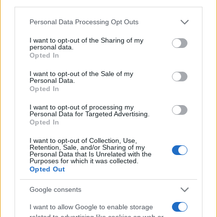
NECROLOGIE
third parties.
Please note that this website/app uses one or more Google
Personal Data Processing Opt Outs
Mario Malu
services and may gather and store information including but
not limited to your visit or usage behaviour. You may click to
I want to opt-out of the Sharing of my
personal data.
grant or deny consent to Google and its third-party tags to
Opted In
use your data for below specified purposes in below Google
consent section.
Paolo Pinna
I want to opt-out of the Sale of my
Personal Data.
Opted In
I want to opt-out of processing my
Martina Agostina Diturco
Personal Data for Targeted Advertising.
Opted In
I want to opt-out of Collection, Use,
Retention, Sale, and/or Sharing of my
I nostri cari
Personal Data that Is Unrelated with the
Purposes for which it was collected.
Opted Out
Google consents
I nostri cari
I want to allow Google to enable storage
related to advertising like cookies on web or