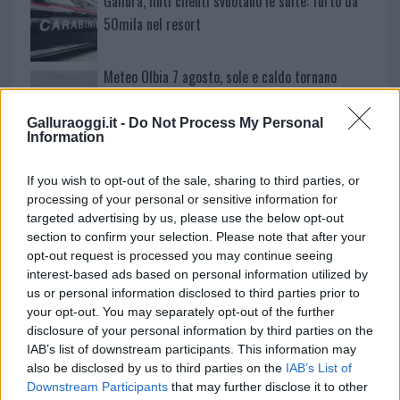
Gallura, finti clienti svuotano le suite: furto da
50mila nel resort
Meteo Olbia 7 agosto, sole e caldo tornano
protagonisti
Galluraoggi.it -
Do Not Process My Personal
Information
Test tunnel Olbia: rampe chiuse ancora fino a
fine agosto
If you wish to opt-out of the sale, sharing to third parties, or
processing of your personal or sensitive information for
targeted advertising by us, please use the below opt-out
section to confirm your selection. Please note that after your
opt-out request is processed you may continue seeing
interest-based ads based on personal information utilized by
us or personal information disclosed to third parties prior to
your opt-out. You may separately opt-out of the further
disclosure of your personal information by third parties on the
IAB’s list of downstream participants. This information may
also be disclosed by us to third parties on the
IAB’s List of
Downstream Participants
that may further disclose it to other