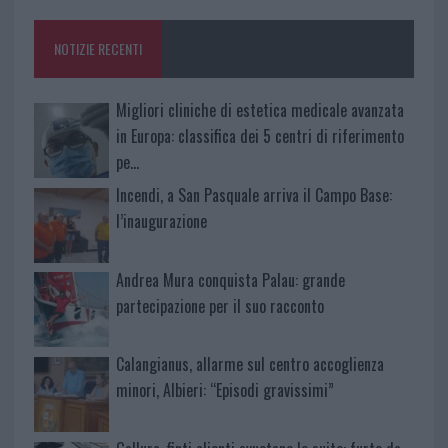
o
r
st
A
o
p
NOTIZIE RECENTI
k
p
Migliori cliniche di estetica medicale avanzata
in Europa: classifica dei 5 centri di riferimento
pe…
Incendi, a San Pasquale arriva il Campo Base:
l’inaugurazione
Andrea Mura conquista Palau: grande
partecipazione per il suo racconto
Calangianus, allarme sul centro accoglienza
minori, Albieri: “Episodi gravissimi”