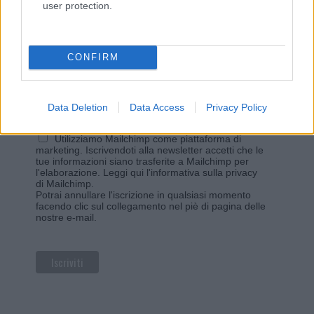
user protection.
Iscriviti alla newsletter di Gallura Oggi e ricevi le nostre
email periodiche contenenti le ultime notizie pubblicate
sul sito web!
*
campo obbligatorio
CONFIRM
*
Indirizzo email
Data Deletion
Data Access
Privacy Policy
Privacy
Utilizziamo Mailchimp come piattaforma di
marketing. Iscrivendoti alla newsletter accetti che le
tue informazioni siano trasferite a Mailchimp per
l'elaborazione.
Leggi qui l'informativa sulla privacy
di Mailchimp
.
Potrai annullare l'iscrizione in qualsiasi momento
facendo clic sul collegamento nel piè di pagina delle
nostre e-mail.