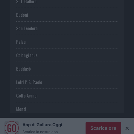
S. T. Gallura
Budoni
San Teodoro
Palau
Calangianus
Buddusò
Loiri P. S. Paolo
Golfo Aranci
Monti
Telti
App di Gallura Oggi
×
Scarica ora
Scarica la nostra app