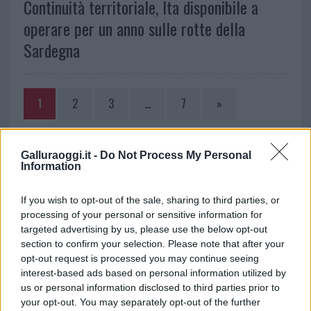
Continuità territoriale, Ita disponibile a
operare per un anno sulle rotte della
Sardegna
1
2
3
…
7
»
NOTIZIE RECENTI
Galluraoggi.it -
Do Not Process My Personal
Information
Santa Teresa Gallura, nuove regole per la
If you wish to opt-out of the sale, sharing to third parties, or
raccolta differenziata
processing of your personal or sensitive information for
targeted advertising by us, please use the below opt-out
section to confirm your selection. Please note that after your
Robbie Williams incanta il gala del Big Art
opt-out request is processed you may continue seeing
Festival al Romazzino
interest-based ads based on personal information utilized by
us or personal information disclosed to third parties prior to
your opt-out. You may separately opt-out of the further