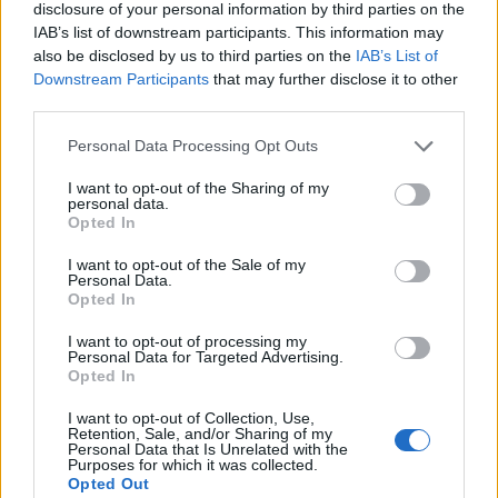
Maxi piano tra Smeralda Holding e il Comune di
disclosure of your personal information by third parties on the
Arzachena
IAB’s list of downstream participants. This information may
also be disclosed by us to third parties on the
IAB’s List of
Downstream Participants
that may further disclose it to other
Salvini al concerto per De Andrè, la nipote: “Mio
third parties.
nonno gli avrebbe chiesto che cazzo ci faceva”
Please note that this website/app uses one or more Google
Personal Data Processing Opt Outs
services and may gather and store information including but
not limited to your visit or usage behaviour. You may click to
I want to opt-out of the Sharing of my
Stop ai cantieri privati a Olbia, nuove regole
personal data.
grant or deny consent to Google and its third-party tags to
anche a San Pantaleo
Opted In
use your data for below specified purposes in below Google
consent section.
I want to opt-out of the Sale of my
Personal Data.
Rapina a Porto Rotondo, due uomini fermati dai
Opted In
carabinieri
I want to opt-out of processing my
Personal Data for Targeted Advertising.
Opted In
Auto prende fuoco sulla strada statale 125 a
Olbia, cosa è successo
I want to opt-out of Collection, Use,
Retention, Sale, and/or Sharing of my
Personal Data that Is Unrelated with the
Purposes for which it was collected.
Opted Out