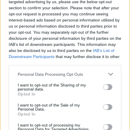
protagonisti
targeted advertising by us, please use the below opt-out
section to confirm your selection. Please note that after your
opt-out request is processed you may continue seeing
Test tunnel Olbia: rampe chiuse ancora fino a
interest-based ads based on personal information utilized by
fine agosto
us or personal information disclosed to third parties prior to
your opt-out. You may separately opt-out of the further
disclosure of your personal information by third parties on the
Aggius conquista la classifica delle mete più
IAB’s list of downstream participants. This information may
amate dell’estate 2026
also be disclosed by us to third parties on the
IAB’s List of
Downstream Participants
that may further disclose it to other
third parties.
Please note that this website/app uses one or more Google
Personal Data Processing Opt Outs
services and may gather and store information including but
not limited to your visit or usage behaviour. You may click to
I want to opt-out of the Sharing of my
personal data.
grant or deny consent to Google and its third-party tags to
Opted In
use your data for below specified purposes in below Google
consent section.
I want to opt-out of the Sale of my
Personal Data.
Opted In
NECROLOGIE
I want to opt-out of processing my
Personal Data for Targeted Advertising.