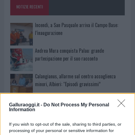
o
p
NOTIZIE RECENTI
k
p
Incendi, a San Pasquale arriva il Campo Base:
l’inaugurazione
Andrea Mura conquista Palau: grande
partecipazione per il suo racconto
Calangianus, allarme sul centro accoglienza
minori, Albieri: “Episodi gravissimi”
Gallura, finti clienti svuotano le suite: furto da
Galluraoggi.it -
Do Not Process My Personal
50mila nel resort
Information
If you wish to opt-out of the sale, sharing to third parties, or
Meteo Olbia 7 agosto, sole e caldo tornano
processing of your personal or sensitive information for