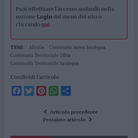
Puoi effettuare l'accesso andando nella
sezione
Login
dal menù del sito o
cliccando
qui
TEMI:
Alitalia
Continuità Aerea Sardegna
Continuità Territoriale Olbia
Continuità Territoriale Sardegna
Condividi l'articolo
F
T
Pi
W
S
a
w
n
h
h
ce
it
te
at
a
Articolo precedente
b
te
re
s
re
Prossimo articolo
o
r
st
A